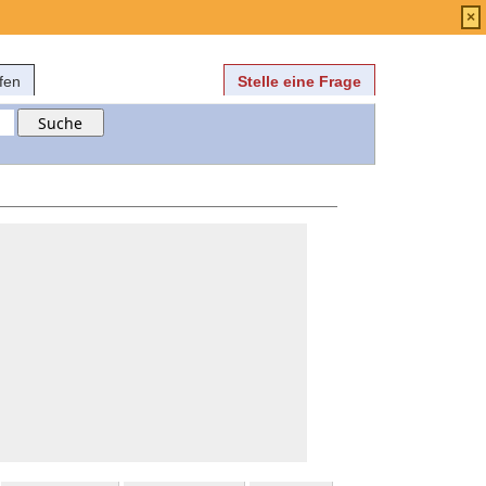
Anmelden
über
FAQ
×
fen
Stelle eine Frage