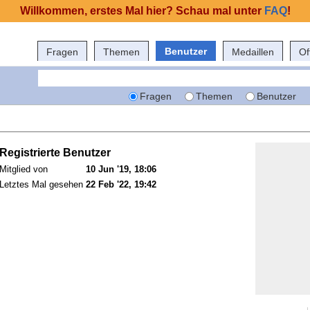
Willkommen, erstes Mal hier? Schau mal unter
FAQ
!
Benutzer
Fragen
Themen
Medaillen
Of
Fragen
Themen
Benutzer
Registrierte Benutzer
Mitglied von
10 Jun '19, 18:06
Letztes Mal gesehen
22 Feb '22, 19:42