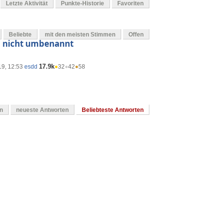
Letzte Aktivität
Punkte-Historie
Favoriten
Beliebte
mit den meisten Stimmen
Offen
n nicht umbenannt
17.9k
19, 12:53
esdd
●
32
●
42
●
58
en
neueste Antworten
Beliebteste Antworten