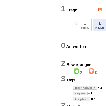
1
Frage
1
1
Stimme
Antwort
0
Antworten
2
Bewertung
2
0
3
Tags
× 2
fehler-meldungen
× 2
longtable
× 2
kompilieren
3