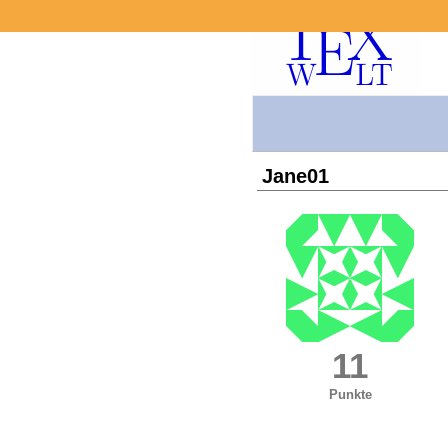
Jane01
11
Punkte