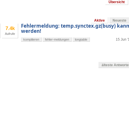
Übersicht
Aktive
Neueste
Fehlermeldung: temp.synctex.gz(busy) kan
7.4k
werden!
Aufrufe
15 Jun '
kompilieren
fehler-meldungen
longtable
älteste Antwort
en