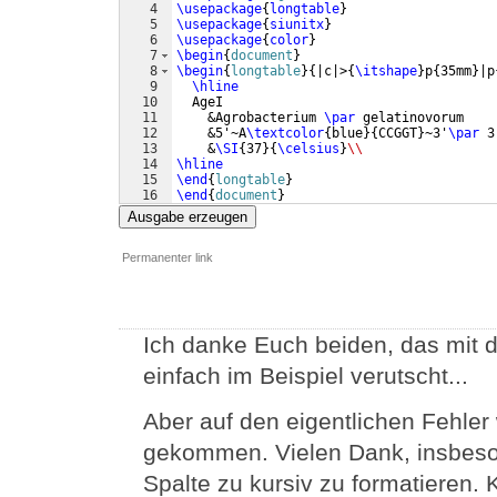
4
\usepackage
{
longtable
}
5
\usepackage
{
siunitx
}
6
\usepackage
{
color
}
7
\begin
{
document
}
8
\begin
{
longtable
}
{
|c|>
{
\itshape
}
p
{
35mm
}
|p
9
\hline
10
  AgeI
11
    &Agrobacterium 
\par
 gelatinovorum
12
    &5'~A
\textcolor
{
blue
}
{
CCGGT
}
~3'
\par
 3
13
    &
\SI
{
37
}
{
\celsius
}
\\
14
\hline
15
\end
{
longtable
}
16
\end
{
document
}
Ausgabe erzeugen
Permanenter link
Ich danke Euch beiden, das mit de
einfach im Beispiel verutscht...
Aber auf den eigentlichen Fehler 
gekommen. Vielen Dank, insbeson
Spalte zu kursiv zu formatieren. 