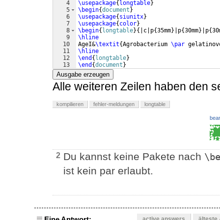
4
\usepackage
{
longtable
}
5
\begin
{
document
}
6
\usepackage
{
siunitx
}
7
\usepackage
{
color
}
8
\begin
{
longtable
}
{
|c|p
{
35mm
}
|p
{
30mm
}
|p
{
30
9
\hline
10
AgeI&
\textit
{
Agrobacterium 
\par
 gelatinov
11
\hline
12
\end
{
longtable
}
13
\end
{
document
}
Ausgabe erzeugen
Alle weiteren Zeilen haben den s
kompilieren
fehler-meldungen
longtable
bear
Du kannst keine Pakete nach
2
\b
ist kein par erlaubt.
Eine Antwort:
active answers
älteste