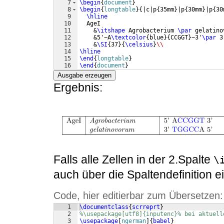
7
\begin
{
document
}
8
\begin
{
longtable
}
{
|c|p
{
35mm
}
|p
{
30mm
}
|p
{
30
9
\hline
10
  AgeI
11
    &
\itshape
 Agrobacterium 
\par
 gelatino
12
    &5'~A
\textcolor
{
blue
}
{
CCGGT
}
~3'
\par
 3
13
    &
\SI
{
37
}
{
\celsius
}
\\
14
\hline
15
\end
{
longtable
}
16
\end
{
document
}
Ausgabe erzeugen
Ergebnis:
Falls alle Zellen in der 2.Spalte
\
auch über die Spaltendefinition ei
Code, hier editierbar zum Übersetzen:
1
\documentclass
{
scrreprt
}
2
%\usepackage[utf8]{inputenc}% bei aktuell
3
\usepackage
[
ngerman
]
{
babel
}