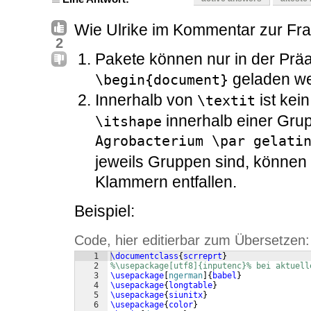
Wie Ulrike im Kommentar zur Fra
2
Pakete können nur in der Prä
geladen we
\begin{document}
Innerhalb von
ist kei
\textit
innerhalb einer Gru
\itshape
Agrobacterium \par gelati
jeweils Gruppen sind, können 
Klammern entfallen.
Beispiel:
Code, hier editierbar zum Übersetzen:
1
\documentclass
{
scrreprt
}
2
%\usepackage[utf8]{inputenc}% bei aktuell
3
\usepackage
[
ngerman
]
{
babel
}
4
\usepackage
{
longtable
}
5
\usepackage
{
siunitx
}
6
\usepackage
{
color
}