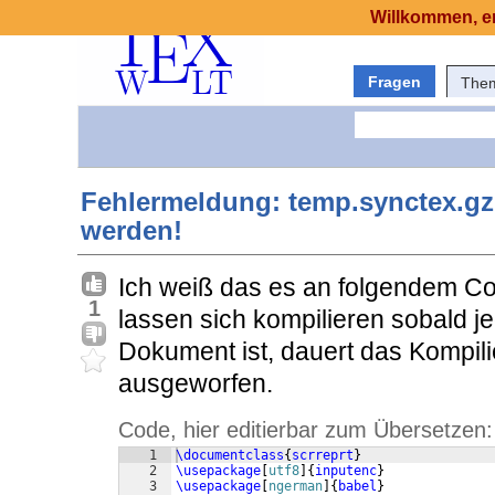
Willkommen, er
Fragen
The
Fehlermeldung: temp.synctex.gz
werden!
Ich weiß das es an folgendem Cod
1
lassen sich kompilieren sobald j
Dokument ist, dauert das Kompili
ausgeworfen.
Code, hier editierbar zum Übersetzen:
1
\documentclass
{
scrreprt
}
2
\usepackage
[
utf8
]
{
inputenc
}
3
\usepackage
[
ngerman
]
{
babel
}