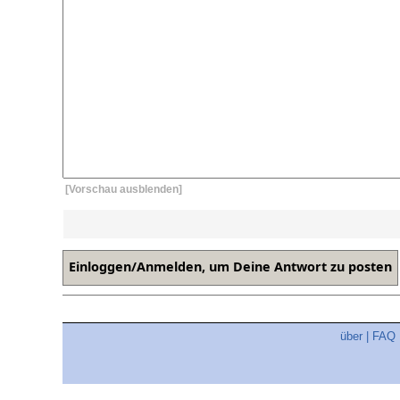
[Vorschau ausblenden]
über
|
FAQ