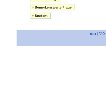
●
Bemerkenswerte Frage
●
Student
über
|
FAQ