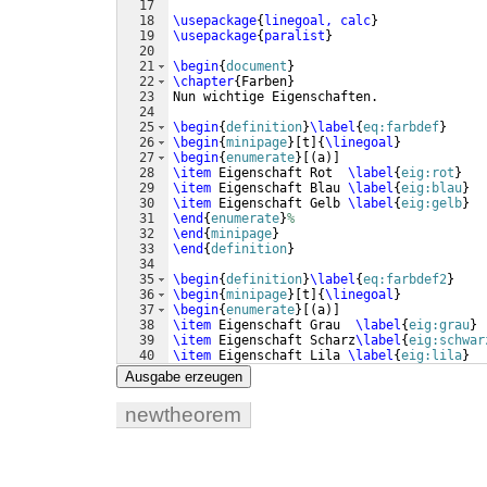
17
18
\usepackage
{
linegoal, calc
}
19
\usepackage
{
paralist
}
20
21
\begin
{
document
}
22
\chapter
{
Farben
}
23
Nun wichtige Eigenschaften.
24
25
\begin
{
definition
}
\label
{
eq:farbdef
}
26
\begin
{
minipage
}
[
t
]
{
\linegoal
}
27
\begin
{
enumerate
}
[(
a
)]
28
\item
 Eigenschaft Rot  
\label
{
eig:rot
}
29
\item
 Eigenschaft Blau 
\label
{
eig:blau
}
30
\item
 Eigenschaft Gelb 
\label
{
eig:gelb
}
31
\end
{
enumerate
}
%
32
\end
{
minipage
}
33
\end
{
definition
}
34
35
\begin
{
definition
}
\label
{
eq:farbdef2
}
36
\begin
{
minipage
}
[
t
]
{
\linegoal
}
37
\begin
{
enumerate
}
[(
a
)]
38
\item
 Eigenschaft Grau  
\label
{
eig:grau
}
39
\item
 Eigenschaft Scharz
\label
{
eig:schwar
40
\item
 Eigenschaft Lila 
\label
{
eig:lila
}
41
\end
{
enumerate
}
%
Ausgabe erzeugen
newtheorem