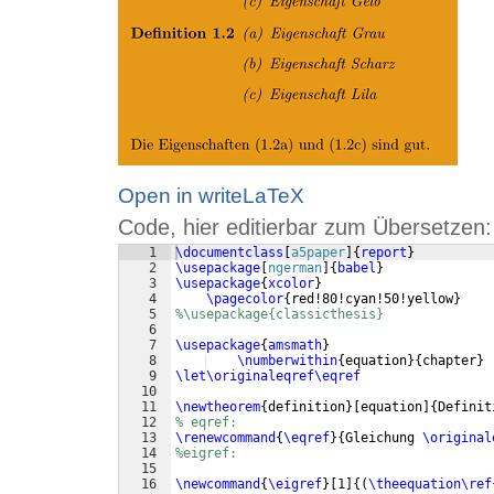
Open in writeLaTeX
Code, hier editierbar zum Übersetzen:
1
\documentclass
[
a5paper
]
{
report
}
2
\usepackage
[
ngerman
]
{
babel
}
3
\usepackage
{
xcolor
}
4
\pagecolor
{
red!80!cyan!50!yellow
}
5
%\usepackage{classicthesis}
6
7
\usepackage
{
amsmath
}
8
\numberwithin
{
equation
}
{
chapter
}
9
\let\originaleqref\eqref
10
11
\newtheorem
{
definition
}
[
equation
]
{
Definit
12
% eqref:
13
\renewcommand
{
\eqref
}
{
Gleichung 
\original
14
%eigref:
15
16
\newcommand
{
\eigref
}
[
1
]
{(
\theequation
\ref