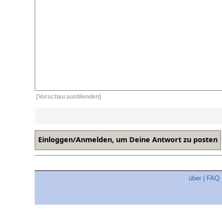
[Vorschau ausblenden]
über
|
FAQ