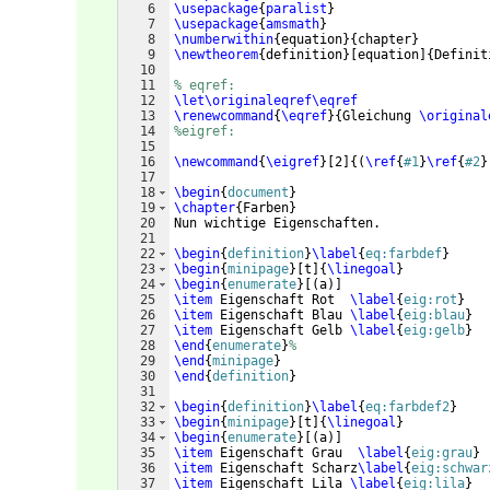
6
\usepackage
{
paralist
}
7
\usepackage
{
amsmath
}
8
\numberwithin
{
equation
}
{
chapter
}
9
\newtheorem
{
definition
}
[
equation
]
{
Definit
10
11
% eqref:
12
\let\originaleqref\eqref
13
\renewcommand
{
\eqref
}
{
Gleichung 
\original
14
%eigref:
15
16
\newcommand
{
\eigref
}
[
2
]
{(
\ref
{
#1
}
\ref
{
#2
}
17
18
\begin
{
document
}
19
\chapter
{
Farben
}
20
Nun wichtige Eigenschaften.
21
22
\begin
{
definition
}
\label
{
eq:farbdef
}
23
\begin
{
minipage
}
[
t
]
{
\linegoal
}
24
\begin
{
enumerate
}
[(
a
)]
25
\item
 Eigenschaft Rot  
\label
{
eig:rot
}
26
\item
 Eigenschaft Blau 
\label
{
eig:blau
}
27
\item
 Eigenschaft Gelb 
\label
{
eig:gelb
}
28
\end
{
enumerate
}
%
29
\end
{
minipage
}
30
\end
{
definition
}
31
32
\begin
{
definition
}
\label
{
eq:farbdef2
}
33
\begin
{
minipage
}
[
t
]
{
\linegoal
}
34
\begin
{
enumerate
}
[(
a
)]
35
\item
 Eigenschaft Grau  
\label
{
eig:grau
}
36
\item
 Eigenschaft Scharz
\label
{
eig:schwar
37
\item
 Eigenschaft Lila 
\label
{
eig:lila
}