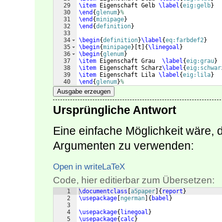
29
\item
 Eigenschaft Gelb 
\label
{
eig:gelb
}
30
\end
{
glenum
}
%
31
\end
{
minipage
}
32
\end
{
definition
}
33
34
\begin
{
definition
}
\label
{
eq:farbdef2
}
35
\begin
{
minipage
}
[
t
]
{
\linegoal
}
36
\begin
{
glenum
}
37
\item
 Eigenschaft Grau  
\label
{
eig:grau
}
38
\item
 Eigenschaft Scharz
\label
{
eig:schwar
39
\item
 Eigenschaft Lila 
\label
{
eig:lila
}
40
\end
{
glenum
}
%
41
\end
{
minipage
}
Ausgabe erzeugen
Ursprüngliche Antwort
Eine einfache Möglichkeit wäre, 
Argumenten zu verwenden:
Open in writeLaTeX
Code, hier editierbar zum Übersetzen:
1
\documentclass
[
a5paper
]
{
report
}
2
\usepackage
[
ngerman
]
{
babel
}
3
4
\usepackage
{
linegoal
}
5
\usepackage
{
calc
}