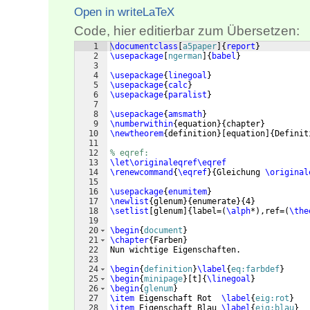
Open in writeLaTeX
Code, hier editierbar zum Übersetzen:
1
\documentclass
[
a5paper
]
{
report
}
2
\usepackage
[
ngerman
]
{
babel
}
3
4
\usepackage
{
linegoal
}
5
\usepackage
{
calc
}
6
\usepackage
{
paralist
}
7
8
\usepackage
{
amsmath
}
9
\numberwithin
{
equation
}
{
chapter
}
10
\newtheorem
{
definition
}
[
equation
]
{
Definit
11
12
% eqref:
13
\let\originaleqref\eqref
14
\renewcommand
{
\eqref
}
{
Gleichung 
\original
15
16
\usepackage
{
enumitem
}
17
\newlist
{
glenum
}
{
enumerate
}
{
4
}
18
\setlist
[
glenum
]
{
label=
(
\alph
*
)
,ref=
(
\the
19
20
\begin
{
document
}
21
\chapter
{
Farben
}
22
Nun wichtige Eigenschaften.
23
24
\begin
{
definition
}
\label
{
eq:farbdef
}
25
\begin
{
minipage
}
[
t
]
{
\linegoal
}
26
\begin
{
glenum
}
27
\item
 Eigenschaft Rot  
\label
{
eig:rot
}
28
\item
 Eigenschaft Blau 
\label
{
eig:blau
}