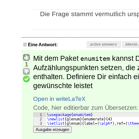
Die Frage stammt vermutlich urs
Eine Antwort:
active answers
älteste
Mit dem Paket
kannst D
enumitem
1
Aufzählungspunkten setzen, die 
enthalten. Definiere Dir einfach 
gewünschte leistet
Open in writeLaTeX
Code, hier editierbar zum Übersetzen:
1
\usepackage
{
enumitem
}
2
\newlist
{
glenum
}
{
enumerate
}
{
4
}
3
\setlist
[
glenum
]
{
label=
(
\alph
*
)
,ref=
(
\thee
Ausgabe erzeugen