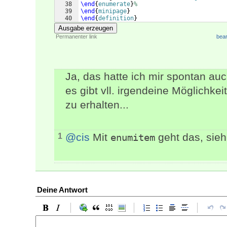
38
\end
{
enumerate
}
%
39
\end
{
minipage
}
40
\end
{
definition
}
41
Ausgabe erzeugen
Permanenter link
bear
Ja, das hatte ich mir spontan auc
es gibt vll. irgendeine Möglichke
zu erhalten...
@cis
Mit
geht das, sieh
1
enumitem
Deine Antwort