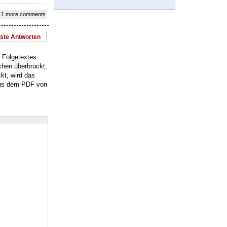
 1 more comments
este Antworten
s Folgetextes
chen überbrückt,
kt, wird das
 aus dem PDF von