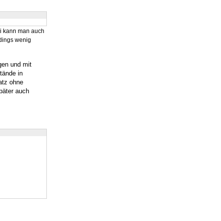
ei kann man auch
rdings wenig
gen und mit
tände in
atz ohne
päter auch