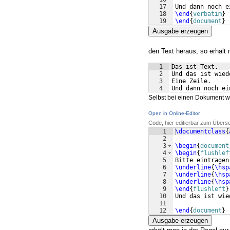
17
Und dann noch e
18
\end
{
verbatim
}
19
\end
{
document
}
Ausgabe erzeugen
den Text heraus, so erhält 
1
Das ist Text.
2
Und das ist wied
3
Eine Zeile.
4
Und dann noch ei
Selbst bei einen Dokument w
Open in Online-Editor
Code, hier editierbar zum Übers
1
\documentclass
{
2
3
\begin
{
document
4
\begin
{
flushlef
5
Bitte eintragen
6
\underline
{
\hsp
7
\underline
{
\hsp
8
\underline
{
\hsp
9
\end
{
flushleft
}
10
Und das ist wie
11
12
\end
{
document
}
Ausgabe erzeugen