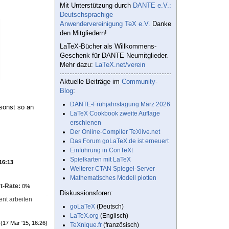
Mit Unterstützung durch
DANTE e.V.:
Deutschsprachige
Anwendervereinigung TeX e.V.
Danke
den Mitgliedern!
LaTeX-Bücher als Willkommens-
Geschenk für DANTE Neumitglieder.
Mehr dazu:
LaTeX.net/verein
Aktuelle Beiträge im
Community-
Blog
:
DANTE-Frühjahrstagung März 2026
 sonst so an
LaTeX Cookbook zweite Auflage
erschienen
Der Online-Compiler TeXlive.net
Das Forum goLaTeX.de ist erneuert
Einführung in ConTeXt
Spielkarten mit LaTeX
 16:13
Weiterer CTAN Spiegel-Server
Mathematisches Modell plotten
t-Rate:
0%
Diskussionsforen:
ent arbeiten
goLaTeX
(Deutsch)
LaTeX.org
(Englisch)
(17 Mär '15, 16:26)
TeXnique.fr
(französisch)