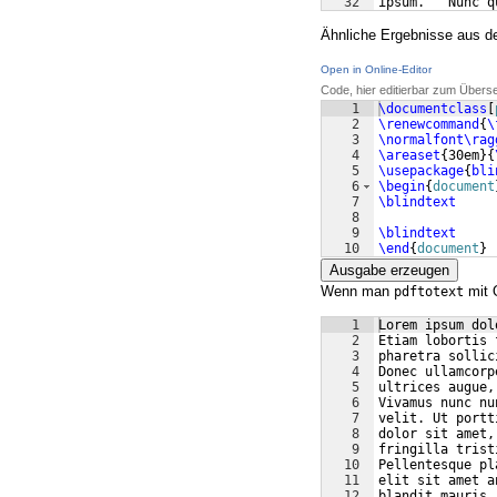
32
ipsum.   Nunc q
Ähnliche Ergebnisse aus de
Open in Online-Editor
Code, hier editierbar zum Übers
1
\documentclass
[
2
\renewcommand
{
\
3
\normalfont\rag
4
\areaset
{
30em
}
{
5
\usepackage
{
bli
6
\begin
{
document
7
\blindtext
8
9
\blindtext
10
\end
{
document
}
Ausgabe erzeugen
Wenn man
mit 
pdftotext
1
Lorem ipsum dol
2
Etiam lobortis 
3
pharetra sollic
4
Donec ullamcorp
5
ultrices augue,
6
Vivamus nunc nu
7
velit. Ut portt
8
dolor sit amet,
9
fringilla trist
10
Pellentesque pl
11
elit sit amet a
12
blandit mauris.