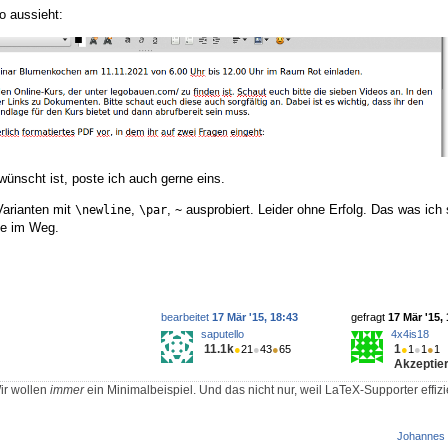
o aussieht:
rwünscht ist, poste ich auch gerne eins.
arianten mit
,
,
ausprobiert. Leider ohne Erfolg. Das was ich
\newline
\par
~
de im Weg.
bearbeitet
17 Mär '15, 18:43
gefragt
17 Mär '15,
saputello
4x4is18
11.1k
1
●
21
●
43
●
65
●
1
●
1
●
1
Akzeptier
ir wollen
immer
ein Minimalbeispiel. Und das nicht nur, weil LaTeX-Supporter effizi
Johannes