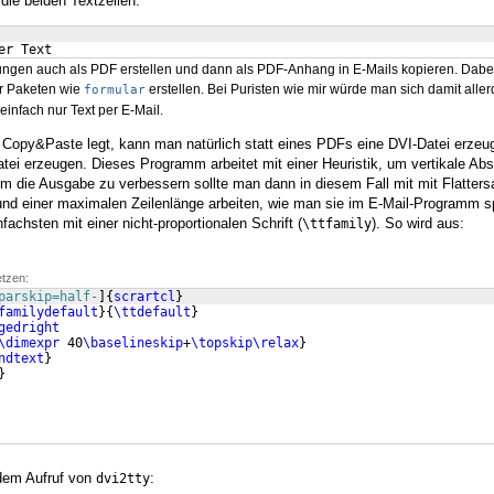
 die beiden Textzeilen:
er Text
ungen auch als PDF erstellen und dann als PDF-Anhang in E-Mails kopieren. Dab
r Paketen wie
erstellen. Bei Puristen wie mir würde man sich damit alle
formular
infach nur Text per E-Mail.
Copy&Paste legt, kann man natürlich statt eines PDFs eine DVI-Datei erzeu
tei erzeugen. Dieses Programm arbeitet mit einer Heuristik, um vertikale Abs
 die Ausgabe zu verbessern sollte man dann in diesem Fall mit mit Flatters
und einer maximalen Zeilenlänge arbeiten, wie man sie im E-Mail-Programm s
achsten mit einer nicht-proportionalen Schrift (
). So wird aus:
\ttfamily
etzen:
parskip=half-
]
{
scrartcl
}
familydefault
}
{
\ttdefault
}
gedright
\dimexpr
 40
\baselineskip
+
\topskip\relax
}
ndtext
}
}
dem Aufruf von
:
dvi2tty