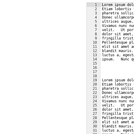
1
Lorem ipsum dol
2
Etiam lobortis 
3
pharetra sollic
4
Donec ullamcorp
5
ultrices augue,
6
Vivamus nunc nu
7
velit.   Ut por
8
dolor sit amet,
9
fringilla trist
10
Pellentesque pl
11
elit sit amet a
12
blandit mauris.
13
luctus a, egest
14
ipsum.   Nunc q
15
16
17
18
19
Lorem ipsum dol
20
Etiam lobortis 
21
pharetra sollic
22
Donec ullamcorp
23
ultrices augue,
24
Vivamus nunc nu
25
velit.   Ut por
26
dolor sit amet,
27
fringilla trist
28
Pellentesque pl
29
elit sit amet a
30
blandit mauris.
31
luctus a, egest