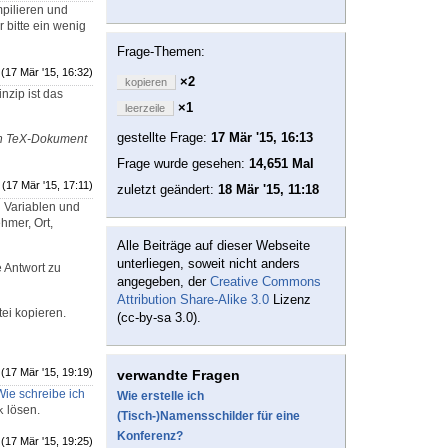
mpilieren und
r bitte ein wenig
Frage-Themen:
(17 Mär '15, 16:32)
×2
kopieren
nzip ist das
×1
leerzeile
gestellte Frage:
17 Mär '15, 16:13
in TeX-Dokument
Frage wurde gesehen:
14,651 Mal
(17 Mär '15, 17:11)
zuletzt geändert:
18 Mär '15, 11:18
h Variablen und
hmer, Ort,
Alle Beiträge auf dieser Webseite
unterliegen, soweit nicht anders
e Antwort zu
angegeben, der
Creative Commons
Attribution Share-Alike 3.0
Lizenz
tei kopieren.
(cc-by-sa 3.0).
(17 Mär '15, 19:19)
verwandte Fragen
Wie schreibe ich
Wie erstelle ich
lösen.
k
(Tisch-)Namensschilder für eine
Konferenz?
(17 Mär '15, 19:25)