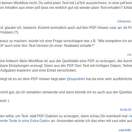
t deinen Workflow nicht. Du willst plain Text mit LaTeX auszeichnen, in eine pdf ko
 Inhalten aus einer pdf (was nie wirklich gut ist) wieder plain Text erhalten? Erklä
Johannes
ist, glaube ich, bekannt. Kommt vermutlich auch auf den PDF-Viewer usw. an. Im Pri
Problem (?).
raus zu machen, würde ich eine Frage vorschlagen wie z.B.
"Wie kompliere ich e
F auch eine Nur-Text-Version (in einer Textdatei) erhalte?"
cis
ine Antwort. Mein Workflow ist: aus der Quelldatei eine PDF zu erzeugen, die durc
sbare Einladungen erzeugt. Dann aus der PDF Den Text mit richtigen Datum, Teilne
n Aufgaben kopieren und eine Email verschicken.
rlegt ob es an dem PDF-Viewer liegt aber
@saputello
hat da eine sehr ausführlich
 nicht gut, da ich variablen verwende und dann könnte ich es auch aus der Quellda
ort :)
4x4is18
willst, um Text- statt PDF-Dateien zu erzeugen, dann schau Dir eventuell mal »
mte Texte in eine Extra-Datei
« an. Ansonsten würde ich das eher mit
oder
sed
aw
saputello