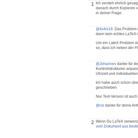
Ich versteh ehrlich gesag
1
danach durch Kopieren von
in deiner Frage..
@4x4is18
: Das Problem 
dann kein echtes LaTeX-
Um ein LateX-Problem da
so, dass ich neben der PD
@Johannes
danke für de
Kontrollstrukturen anpas
Uhrzeit und individuelle
Ich habe auch schon übe
geschrieben.
Nur Text-Version ist auch
@cis
danke für deine Antw
Wenn Du LaTeX verwenden 
2
vom Dokument aus bestim