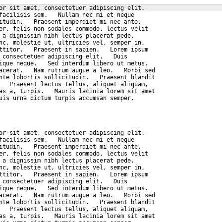
or sit amet, consectetuer adipiscing elit.
facilisis sem.   Nullam nec mi et neque
itudin.   Praesent imperdiet mi nec ante.
er, felis non sodales commodo, lectus velit
 a dignissim nibh lectus placerat pede.
nc, molestie ut, ultricies vel, semper in,
ttitor.   Praesent in sapien.   Lorem ipsum
 consectetuer adipiscing elit.   Duis
ique neque.   Sed interdum libero ut metus.
acerat.   Nam rutrum augue a leo.   Morbi sed
nte lobortis sollicitudin.   Praesent blandit
   Praesent lectus tellus, aliquet aliquam,
as a, turpis.   Mauris lacinia lorem sit amet
uis urna dictum turpis accumsan semper.
or sit amet, consectetuer adipiscing elit.
facilisis sem.   Nullam nec mi et neque
itudin.   Praesent imperdiet mi nec ante.
er, felis non sodales commodo, lectus velit
 a dignissim nibh lectus placerat pede.
nc, molestie ut, ultricies vel, semper in,
ttitor.   Praesent in sapien.   Lorem ipsum
 consectetuer adipiscing elit.   Duis
ique neque.   Sed interdum libero ut metus.
acerat.   Nam rutrum augue a leo.   Morbi sed
nte lobortis sollicitudin.   Praesent blandit
   Praesent lectus tellus, aliquet aliquam,
as a, turpis.   Mauris lacinia lorem sit amet