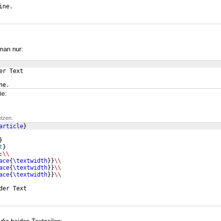
ine.
man nur:
er Text
ne.
ie:
etzen:
article
}
}
t
}
:
\\
ace
{
\textwidth
}}
\\
ace
{
\textwidth
}}
\\
ace
{
\textwidth
}}
\\
der Text