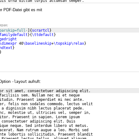
uis urna dictum turpis accumsan semper.
r PDF-Datei gibt es mit
etzen:
parskip=full-
]
{
scrartcl
}
familydefault
}
{
\ttdefault
}
gedright
\dimexpr
 40
\baselineskip
+
\topskip\relax
}
ndtext
}
}
Option
aufruft:
-layout
or sit amet, consectetuer adipiscing elit.
facilisis sem. Nullam nec mi et neque
itudin. Praesent imperdiet mi nec ante.
er, felis non sodales commodo, lectus velit
 a dignissim nibh lectus placerat pede.
nc, molestie ut, ultricies vel, semper in,
itor. Praesent in sapien. Lorem ipsum
 consectetuer adipiscing elit. Duis
ique neque. Sed interdum libero ut metus.
acerat. Nam rutrum augue a leo. Morbi sed
nte lobortis sollicitudin. Praesent blandit
 Praesent lectus tellus, aliquet aliquam,