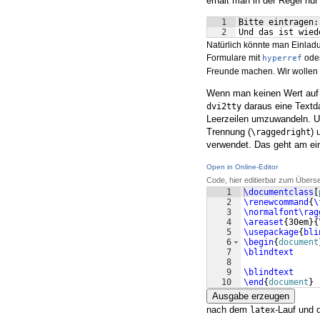
erhält man in der Regel nur
1
Bitte eintragen:
2
Und das ist wied
Natürlich könnte man Einlad
Formulare mit
ode
hyperref
Freunde machen. Wir wollen e
Wenn man keinen Wert auf 
daraus eine Textda
dvi2tty
Leerzeilen umzuwandeln. Um
Trennung (
) 
\raggedright
verwendet. Das geht am einf
Open in Online-Editor
Code, hier editierbar zum Übers
1
\documentclass
[
2
\renewcommand
{
\
3
\normalfont\rag
4
\areaset
{
30em
}
{
5
\usepackage
{
bli
6
\begin
{
document
7
\blindtext
8
9
\blindtext
10
\end
{
document
}
Ausgabe erzeugen
nach dem
-Lauf und 
latex