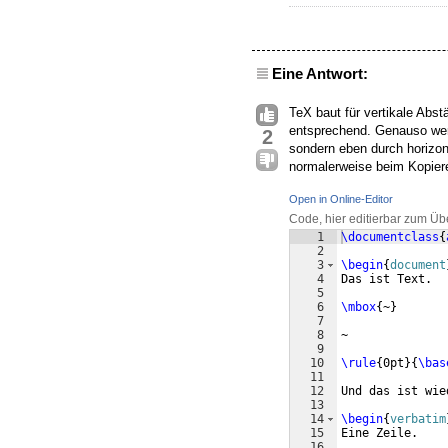
Eine Antwort:
TeX baut für vertikale Abst
entsprechend. Genauso werd
2
sondern eben durch horizon
normalerweise beim Kopier
Open in Online-Editor
Code, hier editierbar zum Üb
1
\documentclass
{
2
3
\begin
{
document
4
Das ist Text.
5
6
\mbox
{
~
}
7
8
~
9
10
\rule
{
0pt
}
{
\bas
11
12
Und das ist wie
13
14
\begin
{
verbatim
15
Eine Zeile.
16