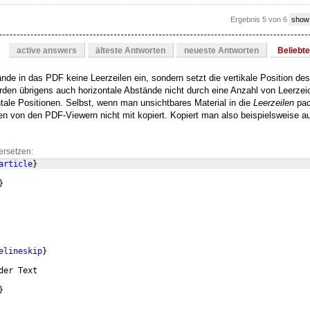
Ergebnis 5 von 6
show
active answers
älteste Antworten
neueste Antworten
Beliebt
ände in das PDF keine Leerzeilen ein, sondern setzt die vertikale Position de
en übrigens auch horizontale Abstände nicht durch eine Anzahl von Leerzei
tale Positionen. Selbst, wenn man unsichtbares Material in die
Leerzeilen
pac
en von den PDF-Viewern nicht mit kopiert. Kopiert man also beispielsweise
ersetzen:
article
}
}
elineskip
}
der Text
}