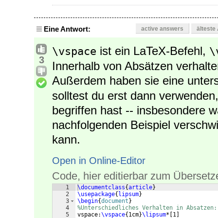
Eine Antwort:
active answers
älteste
ist ein LaTeX-Befehl,
\vspace
\
3
Innerhalb von Absätzen verhalten
Außerdem haben sie eine unters
solltest du erst dann verwenden
begriffen hast -- insbesondere 
nachfolgenden Beispiel verschw
kann.
Open in Online-Editor
Code, hier editierbar zum Übersetz
1
\documentclass
{
article
}
2
\usepackage
{
lipsum
}
3
\begin
{
document
}
4
%Unterschiedliches Verhalten in Absatzen:
5
vspace:
\vspace
{
1cm
}
\lipsum
*
[
1
]