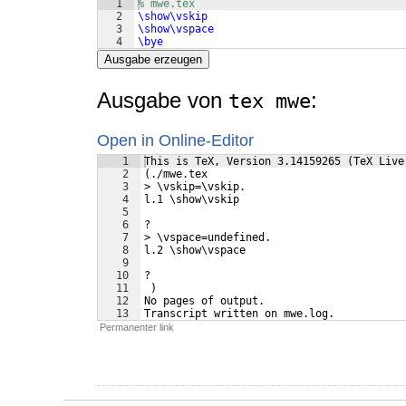
1
% mwe.tex
2
\show\vskip
3
\show\vspace
4
\bye
Ausgabe erzeugen
Ausgabe von
:
tex mwe
Open in Online-Editor
1
This is TeX, Version 3.14159265 (TeX Live
2
(./mwe.tex
3
> \vskip=\vskip.
4
l.1 \show\vskip
5
6
?
7
> \vspace=undefined.
8
l.2 \show\vspace
9
10
?
11
 )
12
No pages of output.
13
Transcript written on mwe.log.
Permanenter link