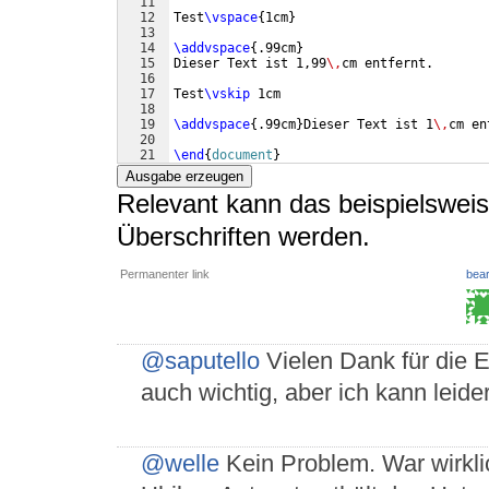
11
12
Test
\vspace
{
1cm
}
13
14
\addvspace
{
.99cm
}
15
Dieser Text ist 1,99
\,
cm entfernt.
16
17
Test
\vskip
 1cm
18
19
\addvspace
{
.99cm
}
Dieser Text ist 1
\,
cm en
20
21
\end
{
document
}
Ausgabe erzeugen
Relevant kann das beispielsweis
Überschriften werden.
Permanenter link
bear
@saputello
Vielen Dank für die 
auch wichtig, aber ich kann leid
@welle
Kein Problem. War wirkli