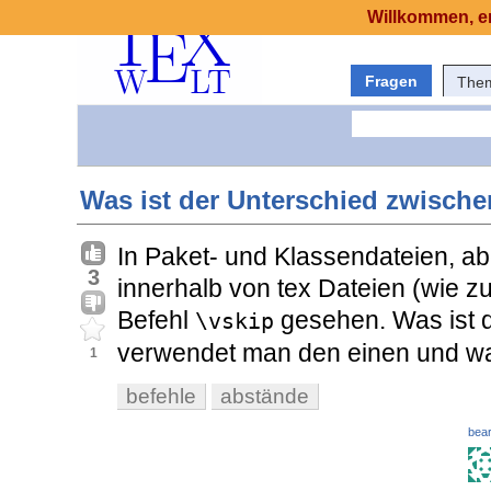
Willkommen, er
Fragen
The
Was ist der Unterschied zwische
In Paket- und Klassendateien, ab
3
innerhalb von tex Dateien (wie z
Befehl
gesehen. Was ist 
\vskip
verwendet man den einen und w
1
befehle
abstände
bear