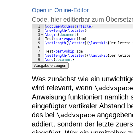
Open in Online-Editor
Code, hier editierbar zum Übersetz
1
\documentclass
{
article
}
2
\newlength
{
\letzter
}
3
\begin
{
document
}
4
Test
\par\vspace
{
1cm
}
5
\setlength
{
\letzter
}
{
\lastskip
}
Der letzte 
6
7
Test
\par\vskip
 1cm
8
\setlength
{
\letzter
}
{
\lastskip
}
Der letzte 
9
\end
{
document
}
Ausgabe erzeugen
Was zunächst wie ein unwichtig
wird relevant, wenn
\addvspace
Anweisung funktioniert nämlich 
eingefügter vertikaler Abstand b
des bei
angegebenen
\addvspace
addiert, sondern der letzte zuer
eingefügt. War ein unmittelbar zu