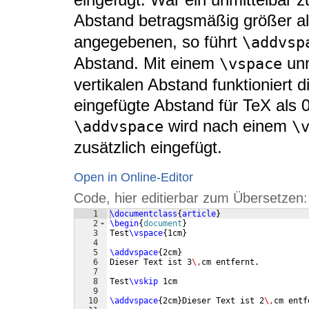
Abstand betragsmäßig größer al
angegebenen, so führt
\addvsp
Abstand. Mit einem
unm
\vspace
vertikalen Abstand funktioniert d
eingefügte Abstand für TeX als 
wird nach einem
\addvspace
\
zusätzlich eingefügt.
Open in Online-Editor
Code, hier editierbar zum Übersetzen:
1
\documentclass
{
article
}
2
\begin
{
document
}
3
Test
\vspace
{
1cm
}
4
5
\addvspace
{
2cm
}
6
Dieser Text ist 3
\,
cm entfernt.
7
8
Test
\vskip
 1cm
9
10
\addvspace
{
2cm
}
Dieser Text ist 2
\,
cm entf