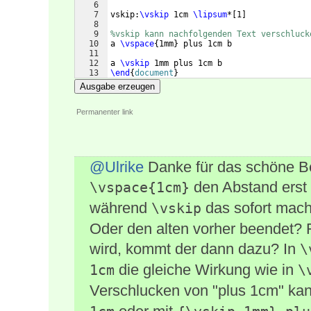
6
7
vskip:
\vskip
 1cm 
\lipsum
*
[
1
]
8
9
%vskip kann nachfolgenden Text verschluck
10
a 
\vspace
{
1mm
}
 plus 1cm b
11
12
a 
\vskip
 1mm plus 1cm b
13
\end
{
document
}
Ausgabe erzeugen
Permanenter link
@Ulrike
Danke für das schöne Be
den Abstand erst n
\vspace{1cm}
während
das sofort mach
\vskip
Oder den alten vorher beendet? F
wird, kommt der dann dazu? In
\
die gleiche Wirkung wie in
1cm
\
Verschlucken von "plus 1cm" kan