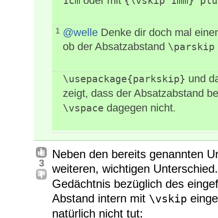
oder mit
1cm
{\vskip 1mm} plu
@welle
Denke dir doch mal einen 
1
ob der Absatzabstand
\parskip
und d
\usepackage{parkskip}
zeigt, dass der Absatzabstand b
dagegen nicht.
\vspace
Neben den bereits genannten Un
3
weiteren, wichtigen Unterschied
Gedächtnis bezüglich des eing
Abstand intern mit
einge
\vskip
natürlich nicht tut: