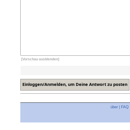
[Vorschau ausblenden]
über
|
FAQ