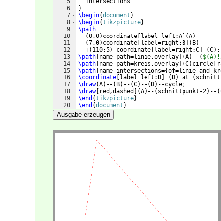
5
  intersections
6
}
7
\begin
{
document
}
8
\begin
{
tikzpicture
}
9
\path
10
(
0,0
)
coordinate
[
label=left:A
]
(
A
)
11
(
7,0
)
coordinate
[
label=right:B
]
(
B
)
12
  +
(
110:5
)
 coordinate
[
label=right:C
]
(
C
)
;
13
\path
[
name path=linie,overlay
]
(
A
)
--
(
$(A)!
14
\path
[
name path=kreis,overlay
]
(
C
)
circle
[
r
15
\path
[
name intersections=
{
of=linie and kr
16
\coordinate
[
label=left:D
]
(
D
)
 at 
(
schnitt
17
\draw
(
A
)
--
(
B
)
--
(
C
)
--
(
D
)
--cycle;
18
\draw
[
red,dashed
]
(
A
)
--
(
schnittpunkt-2
)
--
(
19
\end
{
tikzpicture
}
20
\end
{
document
}
Ausgabe erzeugen