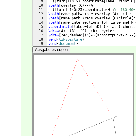
9
([
turn
]
110:5
)
 coordinate
[
label=right:C
]
10
\path
[
overlay
]
(
C
)
--
(
A
)
11
([
turn
]
-140:25
)
coordinate
(
H
)
;
% -180+40=
12
\path
[
name path=linie,overlay
]
(
A
)
--
(
H
)
;
13
\path
[
name path=kreis,overlay
]
(
C
)
circle
[
r
14
\path
[
name intersections=
{
of=linie and kr
15
\coordinate
[
label=left:D
]
(
D
)
 at 
(
schnitt
16
\draw
(
A
)
--
(
B
)
--
(
C
)
--
(
D
)
--cycle;
17
\draw
[
red,dashed
]
(
A
)
--
(
schnittpunkt-2
)
--
(
18
\end
{
tikzpicture
}
19
\end
{
document
}
Ausgabe erzeugen