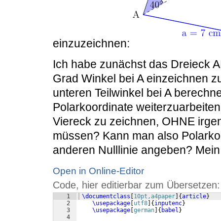
einzuzeichnen:
Ich habe zunächst das Dreieck 
Grad Winkel bei A einzeichnen z
unteren Teilwinkel bei A berechn
Polarkoordinate weiterzuarbeiten.
Viereck zu zeichnen, OHNE irg
müssen? Kann man also Polarkoo
anderen Nulllinie angeben? Mein
Open in Online-Editor
Code, hier editierbar zum Übersetzen:
1
\documentclass
[
10pt,a4paper
]
{
article
}
2
\usepackage
[
utf8
]
{
inputenc
}
3
\usepackage
[
german
]
{
babel
}
4