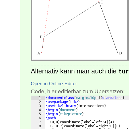
Alternativ kann man auch die
tur
Open in Online-Editor
Code, hier editierbar zum Übersetzen:
1
\documentclass
[
margin=10pt
]
{
standalone
}
2
\usepackage
{
tikz
}
3
\usetikzlibrary
{
intersections
}
4
\begin
{
document
}
5
\begin
{
tikzpicture
}
6
\path
7
(
0,0
)
coordinate
[
label=left:A
]
(
A
)
8
(
-10:7
)
coordinate
[
label=right:B
]
(
B
)