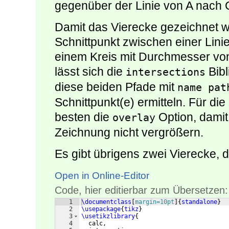
gegenüber der Linie von A nach C
Damit das Vierecke gezeichnet 
Schnittpunkt zwischen einer Lini
einem Kreis mit Durchmesser von
lässt sich die
Bibl
intersections
diese beiden Pfade mit
name pat
Schnittpunkt(e) ermitteln. Für di
besten die
Option, damit
overlay
Zeichnung nicht vergrößern.
Es gibt übrigens zwei Vierecke, d
Open in Online-Editor
Code, hier editierbar zum Übersetzen:
1
\documentclass
[
margin=10pt
]
{
standalone
}
2
\usepackage
{
tikz
}
3
\usetikzlibrary
{
4
  calc,