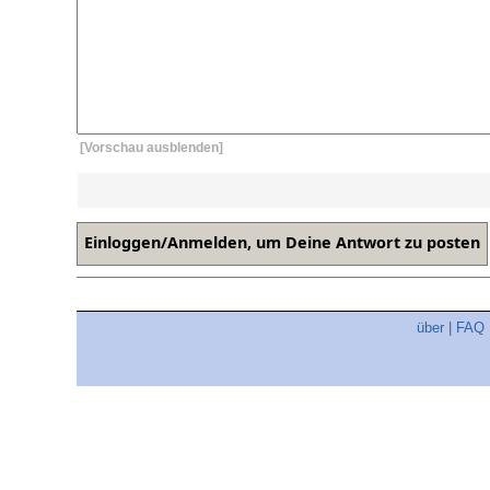
[Vorschau ausblenden]
über
|
FAQ