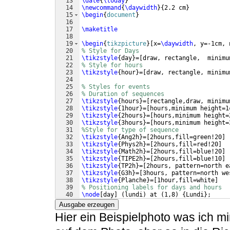
13
\date
{
\today
}
14
\newcommand
{
\daywidth
}
{
2.2 cm
}
15
\begin
{
document
}
16
17
\maketitle
18
19
\begin
{
tikzpicture
}
[
x=
\daywidth
, y=-1cm, 
20
% Style for Days
21
\tikzstyle
{
day
}
=
[
draw, rectangle,  minimu
22
% Style for hours
23
\tikzstyle
{
hour
}
=
[
draw, rectangle, minimu
24
25
% Styles for events
26
% Duration of sequences
27
\tikzstyle
{
hours
}
=
[
rectangle,draw, minimu
28
\tikzstyle
{
1hour
}
=
[
hours,minimum height=1
29
\tikzstyle
{
2hours
}
=
[
hours,minimum height=
30
\tikzstyle
{
3hours
}
=
[
hours,minimum height=
31
%Style for type of sequence 
32
\tikzstyle
{
Ang2h
}
=
[
2hours,fill=green!20
]
33
\tikzstyle
{
Phys2h
}
=
[
2hours,fill=red!20
]
34
\tikzstyle
{
Math2h
}
=
[
2hours,fill=blue!20
]
35
\tikzstyle
{
TIPE2h
}
=
[
2hours,fill=blue!10
]
36
\tikzstyle
{
TP2h
}
=
[
2hours, pattern=north e
37
\tikzstyle
{
G3h
}
=
[
3hours, pattern=north we
38
\tikzstyle
{
Planche
}
=
[
1hour,fill=white
]
39
% Positioning labels for days and hours
40
\node
[
day
]
(
lundi
)
 at 
(
1,8
)
{
Lundi
}
;
41
\node
[
day
]
(
mardi
)
[
right = of lundi
]
{
Ma
Ausgabe erzeugen
Hier ein Beispielphoto was ich m