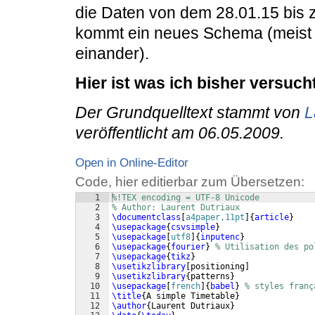
die Daten von dem 28.01.15 bis
kommt ein neues Schema (meist 
einander).
Hier ist was ich bisher versuch
Der Grundquelltext stammt von
L
veröffentlicht am 06.05.2009.
Open in Online-Editor
Code, hier editierbar zum Übersetzen:
1
%!TEX encoding = UTF-8 Unicode
2
% Author: Laurent Dutriaux
3
\documentclass
[
a4paper,11pt
]
{
article
}
4
\usepackage
{
csvsimple
}
5
\usepackage
[
utf8
]
{
inputenc
}
6
\usepackage
{
fourier
}
% Utilisation des po
7
\usepackage
{
tikz
}
8
\usetikzlibrary
[
positioning
]
9
\usetikzlibrary
{
patterns
}
10
\usepackage
[
french
]
{
babel
}
% styles franç
11
\title
{
A simple Timetable
}
12
\author
{
Laurent Dutriaux
}