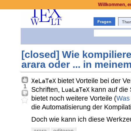
Willkommen, er
Fragen
The
[closed] Wie kompilier
arara oder ... in meine
bietet Vorteile bei der
XeLaTeX
1
Schriften,
kann auf die
LuaLaTeX
bietet noch weitere Vorteile (
Was 
die Automatisierung der Kompilat
Doch wie kann ich diese Werkze
arara
editoren