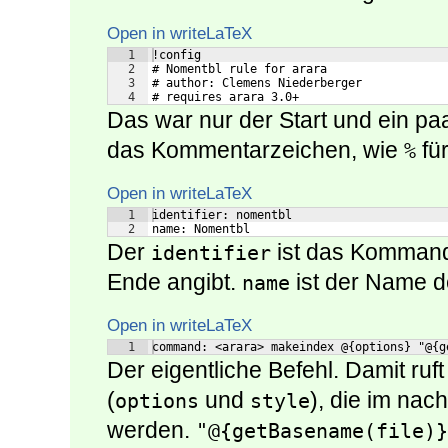
Open in writeLaTeX
1
!config
2
# Nomentbl rule for arara
3
# author: Clemens Niederberger 
4
# requires arara 3.0+
Das war nur der Start und ein pa
das Kommentarzeichen, wie
fü
%
Open in writeLaTeX
1
identifier: nomentbl
2
name: Nomentbl
Der
ist das Kommand
identifier
Ende angibt.
ist der Name d
name
Open in writeLaTeX
1
command: <arara> makeindex @{options} "@{g
Der eigentliche Befehl. Damit ruf
(
und
), die im nac
options
style
werden.
"@{getBasename(file)}