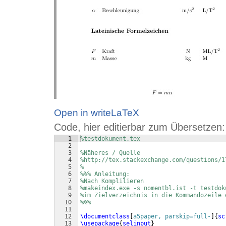
Open in writeLaTeX
Code, hier editierbar zum Übersetzen:
1
%testdokument.tex
2
3
%Näheres / Quelle
4
%http://tex.stackexchange.com/questions/1
5
%
6
%%% Anleitung:
7
%Nach Komplilieren
8
%makeindex.exe -s nomentbl.ist -t testdok
9
%im Zielverzeichnis in die Kommandozeile 
10
%%%
11
12
\documentclass
[
a5paper, parskip=full-
]
{
sc
13
\usepackage
{
selinput
}