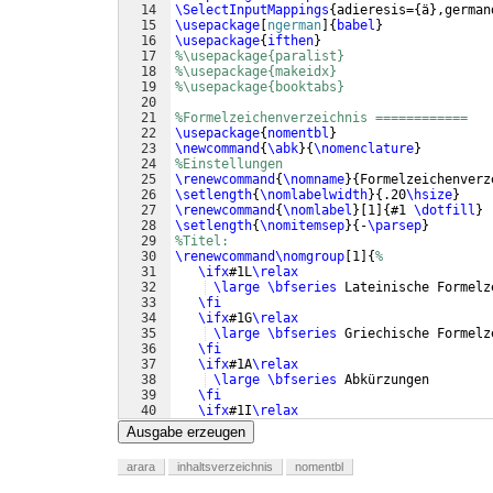
14
\SelectInputMappings
{
adieresis=
{
ä
}
,german
15
\usepackage
[
ngerman
]
{
babel
}
16
\usepackage
{
ifthen
}
17
%\usepackage{paralist}
18
%\usepackage{makeidx}
19
%\usepackage{booktabs}
20
21
%Formelzeichenverzeichnis ============
22
\usepackage
{
nomentbl
}
23
\newcommand
{
\abk
}
{
\nomenclature
}
24
%Einstellungen
25
\renewcommand
{
\nomname
}
{
Formelzeichenverz
26
\setlength
{
\nomlabelwidth
}
{
.20
\hsize
}
27
\renewcommand
{
\nomlabel
}
[
1
]
{
#1 
\dotfill
}
28
\setlength
{
\nomitemsep
}
{
-
\parsep
}
29
%Titel:
30
\renewcommand\nomgroup
[
1
]
{
%
31
\ifx
#1L
\relax
32
\large
\bfseries
 Lateinische Formelz
33
\fi
34
\ifx
#1G
\relax
35
\large
\bfseries
 Griechische Formelz
36
\fi
37
\ifx
#1A
\relax
38
\large
\bfseries
 Abkürzungen
39
\fi
40
\ifx
#1I
\relax
41
\large
\bfseries
 Indizes
Ausgabe erzeugen
arara
inhaltsverzeichnis
nomentbl