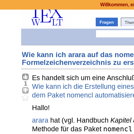
Willkommen, er
Fragen
The
Wie kann ich arara auf das nom
Formelzeichenverzeichnis zu ers
Es handelt sich um eine Anschlu
1
Wie kann ich die Erstellung ein
dem Paket nomencl automatisier
Hallo!
arara
hat (vgl. Handbuch
Kapitel 
Methode für das Paket
nomencl