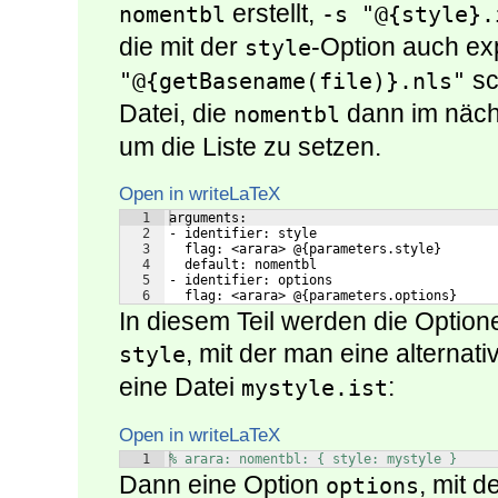
erstellt,
nomentbl
-s "@{style}.
die mit der
-Option auch ex
style
sc
"@{getBasename(file)}.nls"
Datei, die
dann im näch
nomentbl
um die Liste zu setzen.
Open in writeLaTeX
1
arguments: 
2
- identifier: style
3
  flag: <arara> @{parameters.style}
4
  default: nomentbl
5
- identifier: options
6
  flag: <arara> @{parameters.options}
In diesem Teil werden die Optione
, mit der man eine alternat
style
eine Datei
:
mystyle.ist
Open in writeLaTeX
1
% arara: nomentbl: { style: mystyle }
Dann eine Option
, mit 
options