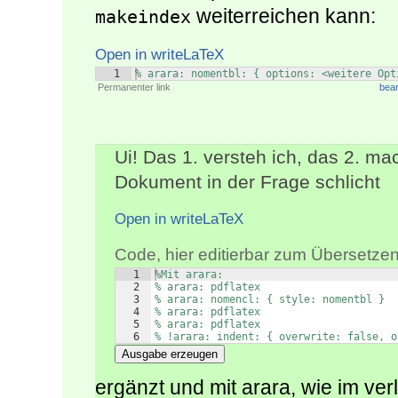
weiterreichen kann:
makeindex
Open in writeLaTeX
1
% arara: nomentbl: { options: <weitere Opt
Permanenter link
bear
Ui! Das 1. versteh ich, das 2. m
Dokument in der Frage schlicht
Open in writeLaTeX
Code, hier editierbar zum Übersetzen
1
%Mit arara:
2
% arara: pdflatex
3
% arara: nomencl: { style: nomentbl }
4
% arara: pdflatex
5
% arara: pdflatex
6
% !arara: indent: { overwrite: false, o
Ausgabe erzeugen
ergänzt und mit arara, wie im verl