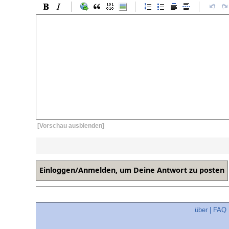
[Vorschau ausblenden]
über
|
FAQ