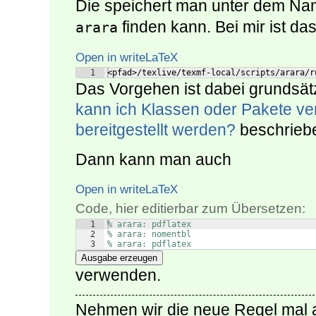
Die speichert man unter dem N
finden kann. Bei mir ist d
arara
Open in writeLaTeX
1
<pfad>/texlive/texmf-local/scripts/arara/r
Das Vorgehen ist dabei grundsätz
kann ich Klassen oder Pakete ver
bereitgestellt werden?
beschriebe
Dann kann man auch
Open in writeLaTeX
Code, hier editierbar zum Übersetzen:
1
% arara: pdflatex
2
% arara: nomentbl
3
% arara: pdflatex
Ausgabe erzeugen
verwenden.
Nehmen wir die neue Regel mal 