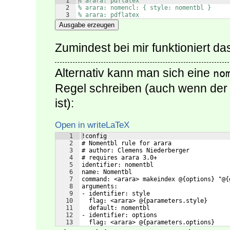
1
% arara: pdflatex
2
% arara: nomencl: { style: nomentbl }
3
% arara: pdflatex
Ausgabe erzeugen
Zumindest bei mir funktioniert da
Alternativ kann man sich eine
no
Regel schreiben (auch wenn der A
ist):
Open in writeLaTeX
1
!config
2
# Nomentbl rule for arara
3
# author: Clemens Niederberger 
4
# requires arara 3.0+
5
identifier: nomentbl
6
name: Nomentbl
7
command: <arara> makeindex @{options} "@{
8
arguments: 
9
- identifier: style
10
  flag: <arara> @{parameters.style}
11
  default: nomentbl
12
- identifier: options
13
  flag: <arara> @{parameters.options}