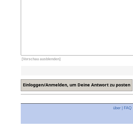
[Vorschau ausblenden]
über
|
FAQ