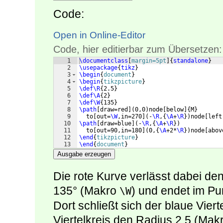
Code:
Open in Online-Editor
Code, hier editierbar zum Übersetzen:
1
\documentclass
[
margin=5pt
]
{
standalone
}
2
\usepackage
{
tikz
}
3
\begin
{
document
}
4
\begin
{
tikzpicture
}
5
\def\R
{
2.5
}
6
\def\A
{
2
}
7
\def\W
{
135
}
8
\path
[
draw=red
]
(
0,0
)
node
[
below
]
{
M
}
9
  to
[
out=
\W
,in=270
]
(
-
\R
,
{
\A
+
\R
})
node
[
left
10
\path
[
draw=blue
]
(
-
\R
,
{
\A
+
\R
})
11
  to
[
out=90,in=180
]
(
0,
{
\A
+2*
\R
})
node
[
abov
12
\end
{
tikzpicture
}
13
\end
{
document
}
Ausgabe erzeugen
Die rote Kurve verlässt dabei de
135° (Makro
) und endet im Pu
\W
Dort schließt sich der blaue Viert
Viertelkreis den Radius 2.5 (Mak