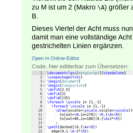
zu M ist um 2 (Makro
) größer 
\A
B.
Dieses Viertel der Acht muss nun
damit man eine vollständige Acht
gestrichelten Linien ergänzen.
Open in Online-Editor
Code, hier editierbar zum Übersetzen:
1
\documentclass
[
margin=5pt
]
{
standalone
}
2
\usepackage
{
tikz
}
3
\begin
{
document
}
4
\begin
{
tikzpicture
}
5
\def\R
{
2.5
}
6
\def\A
{
2
}
7
\def\W
{
135
}
8
\foreach
\yscale
 in 
{
1,-1
}
9
\foreach
\xscale
 in 
{
1,-1
}
10
\draw
[
yscale=
\yscale
,xscale=
\xscale
]
(
11
  to
[
out=
\W
,in=270
]
(
-
\R
,
{
\A
+
\R
})
12
  to
[
out=90,in=180
]
(
0,
{
\A
+2*
\R
})
13
    ;
14
\path
[
dashed
]
(
0,
{
\A
+
\R
})
15
  edge
(
0,
{
-
\A
-2*
\R
})