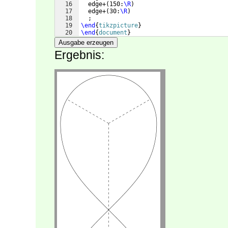
16
  edge+
(
150:
\R
)
17
  edge+
(
30:
\R
)
18
  ;
19
\end
{
tikzpicture
}
20
\end
{
document
}
Ausgabe erzeugen
Ergebnis: