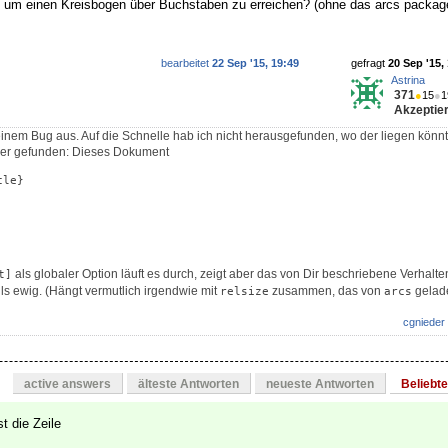
e um einen Kreisbogen über Buchstaben zu erreichen? (ohne das arcs packag
bearbeitet
22 Sep '15, 19:49
gefragt
20 Sep '15,
Astrina
371
●
15
●
1
Akzeptier
einem Bug aus. Auf die Schnelle hab ich nicht herausgefunden, wo der liegen könnt
ler gefunden: Dieses Dokument
le}

als globaler Option läuft es durch, zeigt aber das von Dir beschriebene Verhalte
t]
lls ewig. (Hängt vermutlich irgendwie mit
zusammen, das von
gelade
relsize
arcs
cgnieder
active answers
älteste Antworten
neueste Antworten
Beliebt
st die Zeile