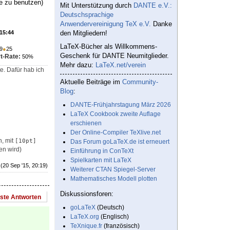
e zu benutzen)
Mit Unterstützung durch
DANTE e.V.:
Deutschsprachige
Anwendervereinigung TeX e.V.
Danke
 15:44
den Mitgliedern!
LaTeX-Bücher als Willkommens-
9
●
25
Geschenk für DANTE Neumitglieder.
t-Rate:
50%
Mehr dazu:
LaTeX.net/verein
e. Dafür hab ich
Aktuelle Beiträge im
Community-
Blog
:
DANTE-Frühjahrstagung März 2026
LaTeX Cookbook zweite Auflage
erschienen
Der Online-Compiler TeXlive.net
n, mit
[10pt]
Das Forum goLaTeX.de ist erneuert
n wird)
Einführung in ConTeXt
Spielkarten mit LaTeX
(20 Sep '15, 20:19)
Weiterer CTAN Spiegel-Server
Mathematisches Modell plotten
Diskussionsforen:
este Antworten
goLaTeX
(Deutsch)
LaTeX.org
(Englisch)
TeXnique.fr
(französisch)