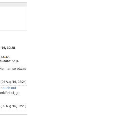
'16, 10:28
●
43
●
65
t-Rate:
51%
 wie man so etwas
(04 Aug '16, 22:24)
er
auch auf
erklärt ist, gilt
(05 Aug '16, 07:29)