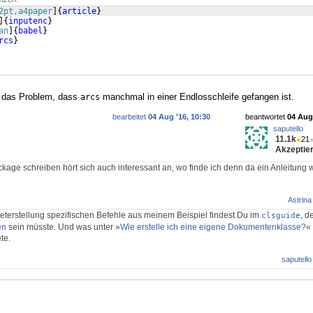
2pt,a4paper
]
{
article
}
]
{
inputenc
}
an
]
{
babel
}
rcs
}
t das Problem, dass
manchmal in einer Endlosschleife gefangen ist.
arcs
bearbeitet
04 Aug '16, 10:30
beantwortet
04 Aug 
saputello
11.1k
●
21
Akzeptier
age schreiben hört sich auch interessant an, wo finde ich denn da ein Anleitung
Astrina
aketerstellung spezifischen Befehle aus meinem Beispiel findest Du im
, d
clsguide
en
sein müsste. Und was unter »
Wie erstelle ich eine eigene Dokumentenklasse?
« 
te.
saputello