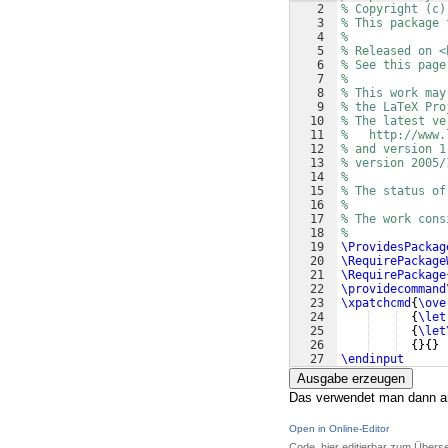
2
% Copyright (c)
3
% This package 
4
%
5
% Released on <
6
% See this page
7
%
8
% This work may
9
% the LaTeX Pro
10
% The latest ve
11
%   http://www.
12
% and version 1
13
% version 2005/
14
%
15
% The status of
16
%
17
% The work cons
18
%
19
\ProvidesPackag
20
\RequirePackage
21
\RequirePackage
22
\providecommand
23
\xpatchcmd
{
\ove
24
{
\let
25
{
\let
26
{
}
{
}
27
\endinput
Ausgabe erzeugen
Das verwendet man dann a
Open in Online-Editor
Code, hier editierbar zum Übers