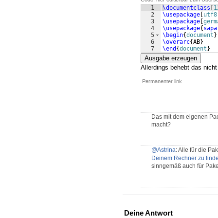
1
\documentclass
[
1
2
\usepackage
[
utf8
3
\usepackage
[
germ
4
\usepackage
{
sapa
5
\begin
{
document
}
6
\overarc
{
AB
}
7
\end
{
document
}
Ausgabe erzeugen
Allerdings behebt das nich
Permanenter link
Das mit dem eigenen Pack
macht?
@Astrina
: Alle für die P
Deinem Rechner zu find
sinngemäß auch für Pake
Deine Antwort