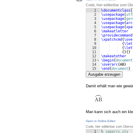
Code, hier editierbar zum Üb
1
\documentclass
[
2
\usepackage
[
utf
3
\usepackage
[
ger
4
\usepackage
{
arc
5
\usepackage
{
xpa
6
\makeatletter
7
\providecommand
8
\xpatchcmd
{
\ove
9
{
\let
10
{
\let
11
{
}
{
}
12
\makeatother
13
\begin
{
document
14
\overarc
{
AB
}
15
\end
{
document
}
Ausgabe erzeugen
Damit erhält man wie gewü
Man kann sich auch ein kle
Open in Online-Editor
Code, hier editierbar zum Übers
1
% saparcs.sty