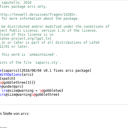
 saputello, 2016
fixes package arcs only.
http://texwelt.de/wissen/fragen/14285>.
 for more information about the package.
 be distributed and/or modified under the conditions of
ject Public License, version 1.3c of the license.
rsion of this license is in
latex-project.org/lppl.txt
.3c or later is part of all distributions of LaTeX
12/01 or later.
 this word is `unmaintained'.
ists of the file `saparcs.sty'.
e
{
saparcs
}
[
2016/08/04 v0.1 fixes arcs package
]
WithOptions
{
arcs
}
{
xpatch
}
\@
gobblethree
[
3
]
{
}
r
@under@arc
}
\rs
@size@warning = 
\@
gobbletwo
}
\rs
@size@warning
\@
gobblethree
}
n Stelle von
:
arcs
etzen: