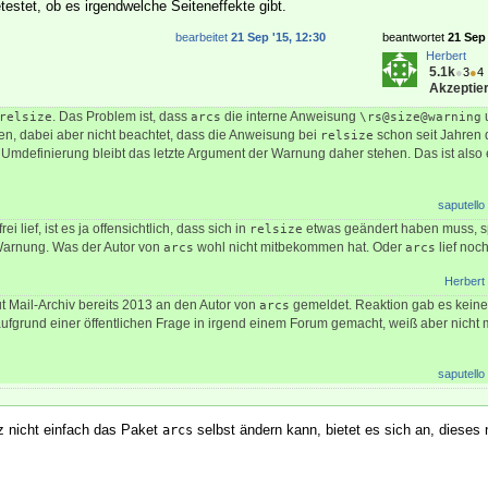
etestet, ob es irgendwelche Seiteneffekte gibt.
bearbeitet
21 Sep '15, 12:30
beantwortet
21 Sep 
Herbert
5.1k
●
3
●
4
Akzeptier
. Das Problem ist, dass
die interne Anweisung
u
relsize
arcs
\rs@size@warning
n, dabei aber nicht beachtet, dass die Anweisung bei
schon seit Jahren 
relsize
en Umdefinierung bleibt das letzte Argument der Warnung daher stehen. Das ist also 
saputello
ei lief, ist es ja offensichtlich, dass sich in
etwas geändert haben muss, sp
relsize
Warnung. Was der Autor von
wohl nicht mitbekommen hat. Oder
lief noch 
arcs
arcs
Herbert
t Mail-Archiv bereits 2013 an den Autor von
gemeldet. Reaktion gab es kein
arcs
aufgrund einer öffentlichen Frage in irgend einem Forum gemacht, weiß aber nicht
saputello
z nicht einfach das Paket
selbst ändern kann, bietet es sich an, diese
arcs