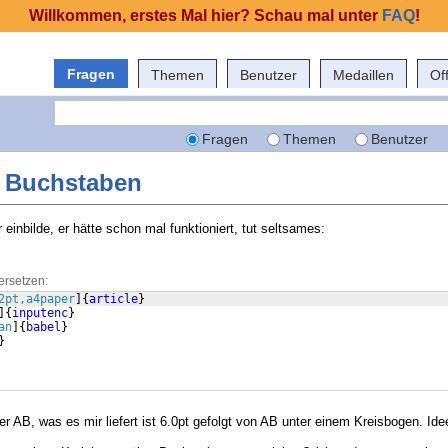
Willkommen, erstes Mal hier? Schau mal unter
FAQ
!
Fragen
Themen
Benutzer
Medaillen
Of
Fragen
Themen
Benutzer
r Buchstaben
 einbilde, er hätte schon mal funktioniert, tut seltsames:
ersetzen:
2pt,a4paper
]
{
article
}
]
{
inputenc
}
an
]
{
babel
}
}
r AB, was es mir liefert ist 6.0pt gefolgt von AB unter einem Kreisbogen. Id