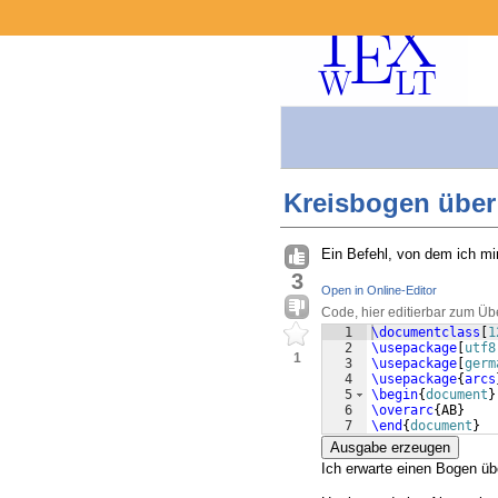
Kreisbogen übe
Ein Befehl, von dem ich mir
3
Open in Online-Editor
Code, hier editierbar zum Üb
1
\documentclass
[
1
2
\usepackage
[
utf8
1
3
\usepackage
[
germ
4
\usepackage
{
arcs
5
\begin
{
document
}
6
\overarc
{
AB
}
7
\end
{
document
}
Ausgabe erzeugen
Ich erwarte einen Bogen übe