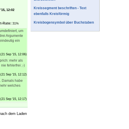
Kreissegment beschriften - Text
'15, 12:02
ebenfalls Kreisförmig
Kreisbogensymbol über Buchstaben
t-Rate:
31%
mdefiniert, um
drei Argumente
eindeutig ein
(21 Sep '15, 12:06)
rich: mehr als
nie fehlerfrei ;-)
(21 Sep '15, 12:12)
e. Damals habe
 mehr welches
(21 Sep '15, 12:17)
s nach dem Laden