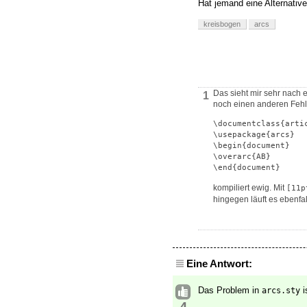
Hat jemand eine Alternativ
kreisbogen
arcs
Das sieht mir sehr nach 
1
noch einen anderen Feh
\documentclass{artic
\usepackage{arcs}

\begin{document}

\overarc{AB}

\end{document}
kompiliert ewig. Mit
[11p
hingegen läuft es ebenfa
Eine Antwort:
Das Problem in
i
arcs.sty