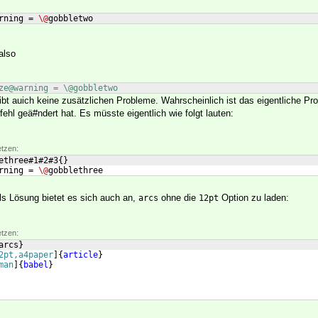
rning = 
\@
gobbletwo
also
ze@warning = \@gobbletwo
ibt auich keine zusätzlichen Probleme. Wahrscheinlich ist das eigentliche Pr
ehl geä#ndert hat. Es müsste eigentlich wie folgt lauten:
etzen:
ethree#1#2#3
{
}
rning = 
\@
gobblethree
Als Lösung bietet es sich auch an,
ohne die
Option zu laden:
arcs
12pt
etzen:
arcs
}
2pt,a4paper
]
{
article
}
man
]
{
babel
}