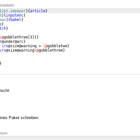
ersetzen:
12pt,a4paper
]
{
article
}
8
]
{
inputenc
}
man
]
{
babel
}
s
}
tch
}
\@
gobblethree
[
3
]
{
}
r
@under@arc
}
\rs
@size@warning = 
\@
gobbletwo
}
\rs
@size@warning
\@
gobblethree
}
}
nscht:
ines Paket schreiben:
etzen: