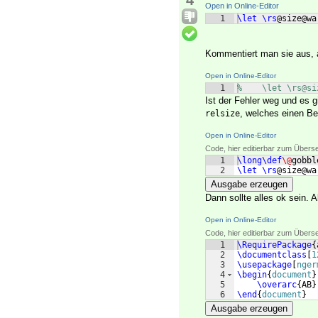
4
Open in Online-Editor
1
\let
\rs
@size@wa
Kommentiert man sie aus, 
Open in Online-Editor
1
%    \let \rs@si
Ist der Fehler weg und es g
, welches einen Bef
relsize
Open in Online-Editor
Code, hier editierbar zum Übers
1
\long\def
\@
gobbl
2
\let
\rs
@size@wa
Ausgabe erzeugen
Dann sollte alles ok sein. 
Open in Online-Editor
Code, hier editierbar zum Übers
1
\RequirePackage
{
2
\documentclass
[
1
3
\usepackage
[
nger
4
\begin
{
document
}
5
\overarc
{
AB
}
6
\end
{
document
}
Ausgabe erzeugen