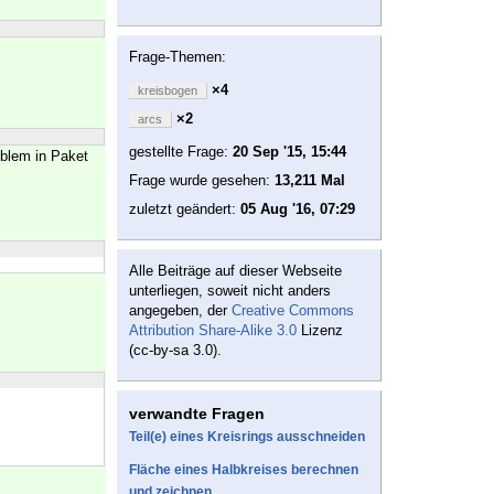
Frage-Themen:
×4
kreisbogen
×2
arcs
gestellte Frage:
20 Sep '15, 15:44
oblem in Paket
Frage wurde gesehen:
13,211 Mal
zuletzt geändert:
05 Aug '16, 07:29
Alle Beiträge auf dieser Webseite
unterliegen, soweit nicht anders
angegeben, der
Creative Commons
Attribution Share-Alike 3.0
Lizenz
(cc-by-sa 3.0).
verwandte Fragen
Teil(e) eines Kreisrings ausschneiden
Fläche eines Halbkreises berechnen
und zeichnen