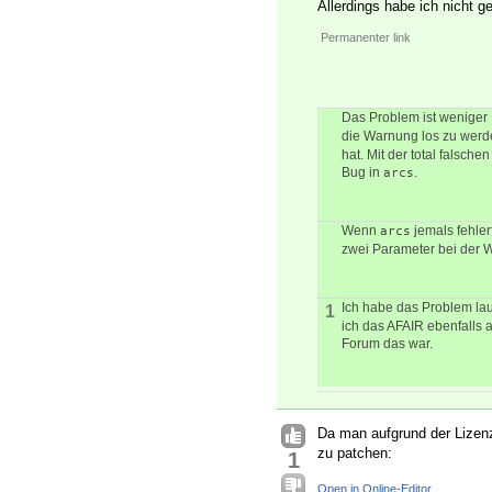
Allerdings habe ich nicht g
Permanenter link
Das Problem ist weniger
die Warnung los zu werde
hat. Mit der total falsch
Bug in
.
arcs
Wenn
jemals fehlerfr
arcs
zwei Parameter bei der 
Ich habe das Problem lau
1
ich das AFAIR ebenfalls 
Forum das war.
Da man aufgrund der Lizen
zu patchen:
1
Open in Online-Editor