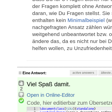
der Fragen komplett ohne Antwort 
daran, wie Du Fragen stellst. Sie
enthalten kein
Minimalbeispiel
(w
nachgefragten Ansatz zählen wü
weitgehend unbeantwortet bzw. o
ändere das, da es nicht nur bei D
helfen wollen, zu Unzufriedenheit 
Eine Antwort:
active answers
älteste
Viel Spaß damit.
2
Open in Online-Editor
Code, hier editierbar zum Übersetz
1
\documentclass
[
tikz
]
{
standalone
}