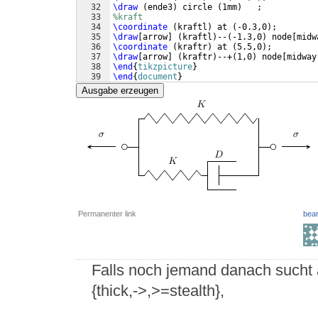
32
\draw
(
ende3
)
 circle 
(
1mm
)
   ;
33
%kraft
34
\coordinate
(
kraftl
)
 at 
(
-0.3,0
)
;
35
\draw
[
arrow
]
(
kraftl
)
--
(
-1.3,0
)
 node
[
midw
36
\coordinate
(
kraftr
)
 at 
(
5.5,0
)
;
37
\draw
[
arrow
]
(
kraftr
)
--+
(
1,0
)
 node
[
midway
38
\end
{
tikzpicture
}
39
\end
{
document
}
Ausgabe erzeugen
Permanenter link
bear
Falls noch jemand danach sucht ar
{thick,->,>=stealth},