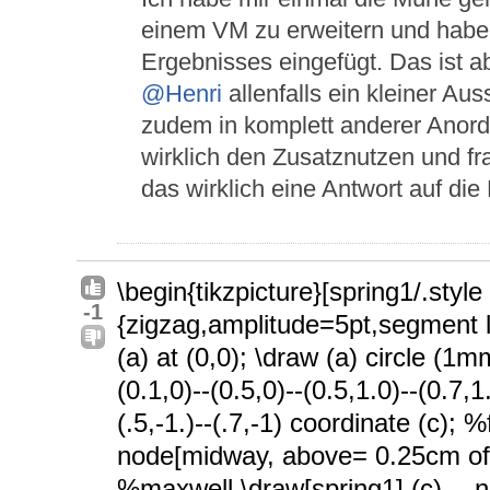
einem VM zu erweitern und habe
Ergebnisses eingefügt. Das ist 
@Henri
allenfalls ein kleiner A
zudem in komplett anderer Anord
wirklich den Zusatznutzen und f
das wirklich eine Antwort auf die
\begin{tikzpicture}[spring1/.styl
-1
{zigzag,amplitude=5pt,segment l
(a) at (0,0); \draw (a) circle (
(0.1,0)--(0.5,0)--(0.5,1.0)--(0.7,1
(.5,-1.)--(.7,-1) coordinate (c); 
node[midway, above= 0.25cm of b
%maxwell \draw[spring1] (c) --