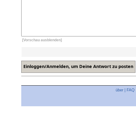
[Vorschau ausblenden]
über
|
FAQ