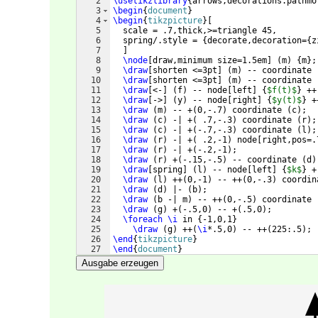
2
\usetikzlibrary
{
arrows,decorations.pathmo
3
\begin
{
document
}
4
\begin
{
tikzpicture
}
[
5
  scale = .7,thick,>=triangle 45,
6
  spring/.style = 
{
decorate,decoration=
{
z
7
]
8
\node
[
draw,minimum size=1.5em
]
(
m
)
{
m
}
;
9
\draw
[
shorten <=3pt
]
(
m
)
 -- coordinate 
10
\draw
[
shorten <=3pt
]
(
m
)
 -- coordinate 
11
\draw
[
<-
]
(
f
)
 -- node
[
left
]
{
$f(t)$
}
 ++
12
\draw
[
->
]
(
y
)
 -- node
[
right
]
{
$y(t)$
}
 +
13
\draw
(
m
)
 -- +
(
0,-.7
)
 coordinate 
(
c
)
;
14
\draw
(
c
)
 -| +
(
 .7,-.3
)
 coordinate 
(
r
)
;
15
\draw
(
c
)
 -| +
(
-.7,-.3
)
 coordinate 
(
l
)
;
16
\draw
(
r
)
 -| +
(
 .2,-1
)
 node
[
right,pos=.
17
\draw
(
r
)
 -| +
(
-.2,-1
)
;
18
\draw
(
r
)
 +
(
-.15,-.5
)
 -- coordinate 
(
d
)
19
\draw
[
spring
]
(
l
)
 -- node
[
left
]
{
$k$
}
 +
20
\draw
(
l
)
 ++
(
0,-1
)
 -- ++
(
0,-.3
)
 coordin
21
\draw
(
d
)
 |- 
(
b
)
;
22
\draw
(
b -| m
)
 -- ++
(
0,-.5
)
 coordinate 
23
\draw
(
g
)
 +
(
-.5,0
)
 -- +
(
.5,0
)
;
24
\foreach
\i
 in 
{
-1,0,1
}
25
\draw
(
g
)
 ++
(
\i
*.5,0
)
 -- ++
(
225:.5
)
;
26
\end
{
tikzpicture
}
27
\end
{
document
}
Ausgabe erzeugen