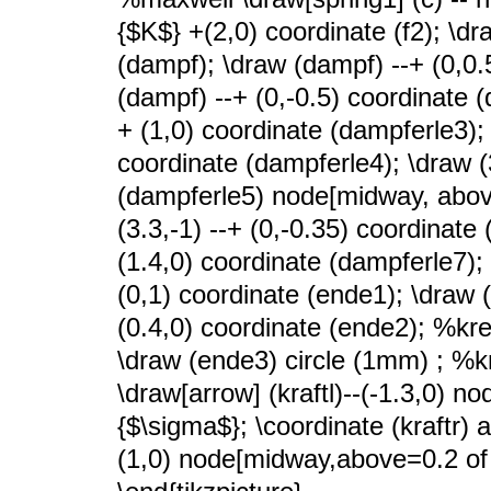
{$K$} +(2,0) coordinate (f2); \dr
(dampf); \draw (dampf) --+ (0,0.
(dampf) --+ (0,-0.5) coordinate 
+ (1,0) coordinate (dampferle3);
coordinate (dampferle4); \draw (3
(dampferle5) node[midway, abov
(3.3,-1) --+ (0,-0.35) coordinate
(1.4,0) coordinate (dampferle7)
(0,1) coordinate (ende1); \draw (
(0.4,0) coordinate (ende2); %krei
\draw (ende3) circle (1mm) ; %kraf
\draw[arrow] (kraftl)--(-1.3,0) n
{$\sigma$}; \coordinate (kraftr) a
(1,0) node[midway,above=0.2 of 