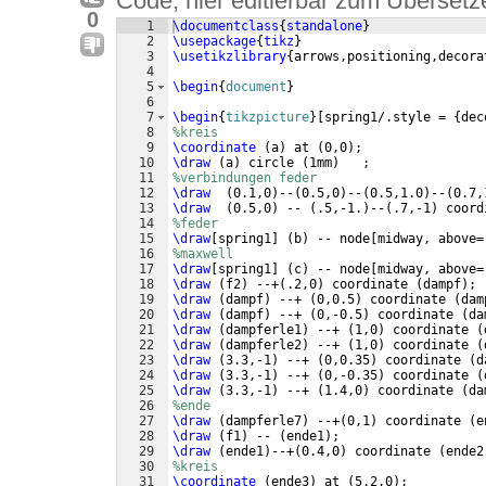
Code, hier editierbar zum Übersetz
0
1
\documentclass
{
standalone
}
2
\usepackage
{
tikz
}
3
\usetikzlibrary
{
arrows,positioning,decora
4
5
\begin
{
document
}
6
7
\begin
{
tikzpicture
}
[
spring1/.style = 
{
dec
8
%kreis
9
\coordinate
(
a
)
 at 
(
0,0
)
;
10
\draw
(
a
)
 circle 
(
1mm
)
   ;
11
%verbindungen feder
12
\draw
(
0.1,0
)
--
(
0.5,0
)
--
(
0.5,1.0
)
--
(
0.7,
13
\draw
(
0.5,0
)
 -- 
(
.5,-1.
)
--
(
.7,-1
)
 coord
14
%feder
15
\draw
[
spring1
]
(
b
)
 -- node
[
midway, above=
16
%maxwell
17
\draw
[
spring1
]
(
c
)
 -- node
[
midway, above=
18
\draw
(
f2
)
 --+
(
.2,0
)
 coordinate 
(
dampf
)
;
19
\draw
(
dampf
)
 --+ 
(
0,0.5
)
 coordinate 
(
dam
20
\draw
(
dampf
)
 --+ 
(
0,-0.5
)
 coordinate 
(
da
21
\draw
(
dampferle1
)
 --+ 
(
1,0
)
 coordinate 
(
22
\draw
(
dampferle2
)
 --+ 
(
1,0
)
 coordinate 
(
23
\draw
(
3.3,-1
)
 --+ 
(
0,0.35
)
 coordinate 
(
d
24
\draw
(
3.3,-1
)
 --+ 
(
0,-0.35
)
 coordinate 
(
25
\draw
(
3.3,-1
)
 --+ 
(
1.4,0
)
 coordinate 
(
da
26
%ende
27
\draw
(
dampferle7
)
 --+
(
0,1
)
 coordinate 
(
e
28
\draw
(
f1
)
 -- 
(
ende1
)
;
29
\draw
(
ende1
)
--+
(
0.4,0
)
 coordinate 
(
ende2
30
%kreis
31
\coordinate
(
ende3
)
 at 
(
5.2,0
)
;