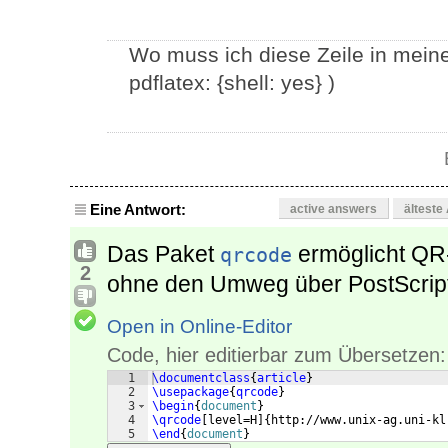
Wo muss ich diese Zeile in mei
pdflatex: {shell: yes} )
Eine Antwort:
active answers
älteste
Das Paket
ermöglicht QR
qrcode
2
ohne den Umweg über PostScript
Open in Online-Editor
Code, hier editierbar zum Übersetzen:
1
\documentclass
{
article
}
2
\usepackage
{
qrcode
}
3
\begin
{
document
}
4
\qrcode
[
level=H
]
{
http://www.unix-ag.uni-kl
5
\end
{
document
}