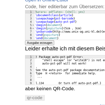
Code, hier editierbar zum Übersetzen:
1
%arara: pdflatex: {shell: yes}
2
\documentclass
{
article
}
3
\usepackage
{
pst-barcode
}
4
\usepackage
{
auto-pst-pdf
}
5
\begin
{
document
}
6
\begin
{
pspicture
}
(
5cm , 3cm
)
7
\psbarcode
{
http://www.unix-ag.uni-kl.de
}
{
e
8
\end
{
pspicture
}
9
\end
{
document
}
Ausgabe erzeugen
Leider erhalte ich mit diesem Bei
1
! Package auto-pst-pdf Error: 
2
    "shell escape" (or "write18") is not e
3
    auto-pst-pdf will not work!
4
.
5
See the auto-pst-pdf package documentation
6
Type  H <return>  for immediate help.
7
 ...                                      
8
9
l.134         Or turn off auto-pst-pdf.}
aber keinen QR-Code.
qr-code