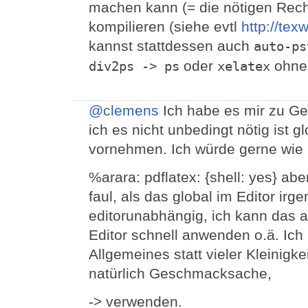
machen kann (= die nötigen Rech
kompilieren (siehe evtl
http://tex
kannst stattdessen auch
auto-ps
oder
ohne 
div2ps -> ps
xelatex
@clemens
Ich habe es mir zu Gem
ich es nicht unbedingt nötig ist g
vornehmen. Ich würde gerne wie u
%arara: pdflatex: {shell: yes} ab
faul, als das global im Editor irg
editorunabhängig, ich kann das a
Editor schnell anwenden o.ä. Ich r
Allgemeines statt vieler Kleinigkei
natürlich Geschmacksache,
-> verwenden.