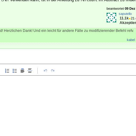
\ref
refcount
beantwortet
09 Dez 
saputello
11.1k
●
21
Akzeptier
d! Herzlichen Dank! Und ein leicht für andere Fälle zu modifizierender Befehl refv.
kabel