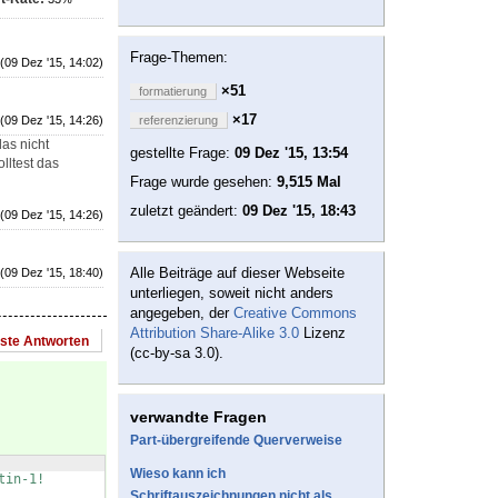
Frage-Themen:
(09 Dez '15, 14:02)
×51
formatierung
×17
(09 Dez '15, 14:26)
referenzierung
as nicht
gestellte Frage:
09 Dez '15, 13:54
lltest das
Frage wurde gesehen:
9,515 Mal
zuletzt geändert:
09 Dez '15, 18:43
(09 Dez '15, 14:26)
Alle Beiträge auf dieser Webseite
(09 Dez '15, 18:40)
unterliegen, soweit nicht anders
angegeben, der
Creative Commons
Attribution Share-Alike 3.0
Lizenz
este Antworten
(cc-by-sa 3.0).
verwandte Fragen
Part-übergreifende Querverweise
Wieso kann ich
tin-1!
Schriftauszeichnungen nicht als