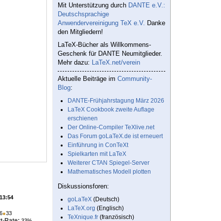
Mit Unterstützung durch
DANTE e.V.:
Deutschsprachige
Anwendervereinigung TeX e.V.
Danke
den Mitgliedern!
LaTeX-Bücher als Willkommens-
Geschenk für DANTE Neumitglieder.
Mehr dazu:
LaTeX.net/verein
Aktuelle Beiträge im
Community-
Blog
:
DANTE-Frühjahrstagung März 2026
LaTeX Cookbook zweite Auflage
erschienen
Der Online-Compiler TeXlive.net
Das Forum goLaTeX.de ist erneuert
Einführung in ConTeXt
Spielkarten mit LaTeX
Weiterer CTAN Spiegel-Server
Mathematisches Modell plotten
Diskussionsforen:
 13:54
goLaTeX
(Deutsch)
LaTeX.org
(Englisch)
6
●
33
TeXnique.fr
(französisch)
t-Rate:
33%