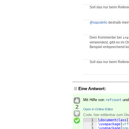
Soll das nur beim Refere
@saputello
deshalb mein
Dein Kommentar bei
inp
verwendest, gibt es im O
Beispiel entsprechend ko
Soll das nur beim Referen
Eine Antwort:
Mit Hilfe von
un
refcount
2
Open in Online-Editor
Code, hier editierbar zum Üb
1
\documentclass
[
2
\usepackage
[
utf
3
\usepackage
[
nge