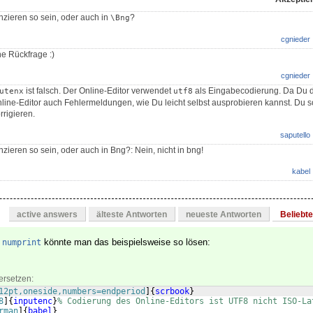
nzieren so sein, oder auch in
?
\Bng
cgnieder
e Rückfrage :)
cgnieder
ist falsch. Der Online-Editor verwendet
als Eingabecodierung. Da Du d
utenx
utf8
nline-Editor auch Fehlermeldungen, wie Du leicht selbst ausprobieren kannst. Du so
rrigieren.
saputello
zieren so sein, oder auch in Bng?: Nein, nicht in bng!
kabel
active answers
älteste Antworten
neueste Antworten
Beliebt
d
könnte man das beispielsweise so lösen:
numprint
ersetzen:
12pt,oneside,numbers=endperiod
]
{
scrbook
}
8
]
{
inputenc
}
% Codierung des Online-Editors ist UTF8 nicht ISO-La
rman
]
{
babel
}