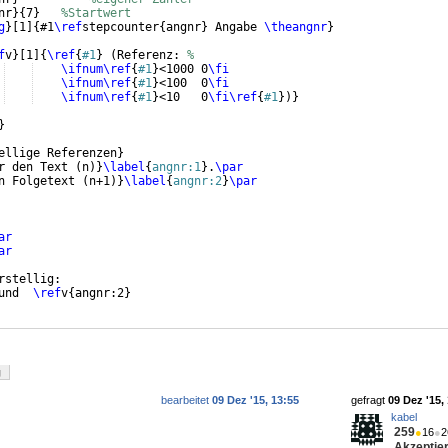
nr
}
{
7
}
%Startwert
g
}
[
1
]
{
#1
\ref
stepcounter
{
angnr
}
 Angabe 
\theangnr
}
f
v
}
[
1
]
{
\ref
{
#1
}
(
Referenz: 
%
\ifnum
\ref
{
#1
}
<1000 0
\fi
\ifnum
\ref
{
#1
}
<100  0
\fi
\ifnum
\ref
{
#1
}
<10   0
\fi
\ref
{
#1
}
)}
}
ellige Referenzen
}
r den Text 
(
n
)}
\label
{
angnr:1
}
.
\par
n Folgetext 
(
n+1
)}
\label
{
angnr:2
}
\par
ar
ar
rstellig:
und  
\ref
v
{
angnr:2
}
g
bearbeitet
09 Dez '15, 13:55
gefragt
09 Dez '15,
kabel
259
●
16
●
2
Akzeptier