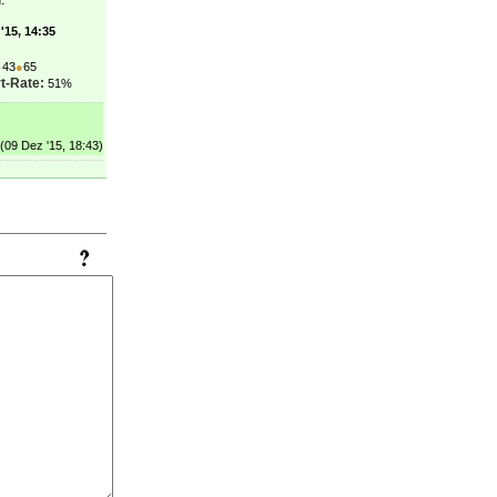
'15, 14:35
●
43
●
65
t-Rate:
51%
(09 Dez '15, 18:43)