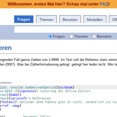
Willkommen, erstes Mal hier? Schau mal unter
FAQ
!
Fragen
Themen
Benutzer
Medaillen
Of
Fragen
Themen
Benutzer
eren
liegenden Fall ganze Zahlen von 1-9999. Im Text soll die Referenz stets vierst
len (0007). Was bei Zählerformatierung gelingt, gelingt hier leider nicht. Wer b
ersetzen:
12pt, oneside,numbers=endperiod
]
{
scrbook
}
so-8859-1
]
{
inputenx
}
% Codierung des Online-Editors
rman
]
{
babel
}
rman
]
{
varioref
}
% Referenzen
{
fontenc
}
% Optionen ohne Pakete gibt es nicht, vermutlich ist hi
erref, cmap
}
}
nr
}
%eigener Zähler