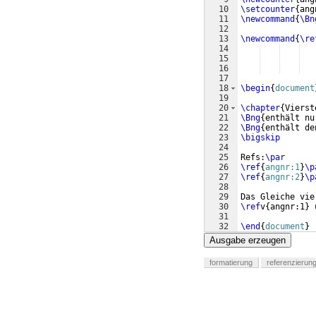
10
\setcounter
{
ang
11
\newcommand
{
\Bn
12
13
\newcommand
{
\re
14
15
16
17
18
\begin
{
document
19
20
\chapter
{
Vierst
21
\Bng
{
enthält nu
22
\Bng
{
enthält de
23
\bigskip
24
25
Refs:
\par
26
\ref
{
angnr:1
}
\p
27
\ref
{
angnr:2
}
\p
28
29
Das Gleiche vie
30
\ref
v
{
angnr:1
}
 
31
32
\end
{
document
}
Ausgabe erzeugen
formatierung
referenzierun