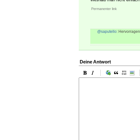
Permanenter link
@saputello
: Hervorragen
Deine Antwort