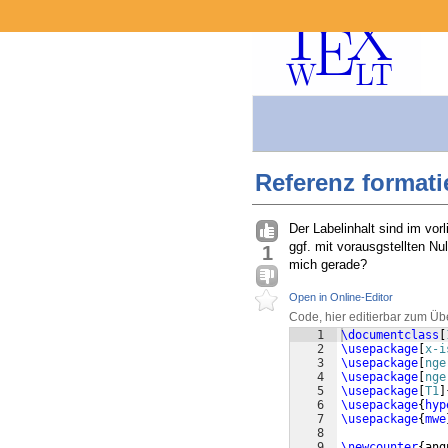
Referenz formati
Der Labelinhalt sind im vor
ggf. mit vorausgstellten Nul
1
mich gerade?
Open in Online-Editor
Code, hier editierbar zum Üb
1
\documentclass
[
2
\usepackage
[
x-i
3
\usepackage
[
nge
4
\usepackage
[
nge
5
\usepackage
[
T1
]
6
\usepackage
{
hyp
7
\usepackage
{
mwe
8
9
\newcounter
{
ang