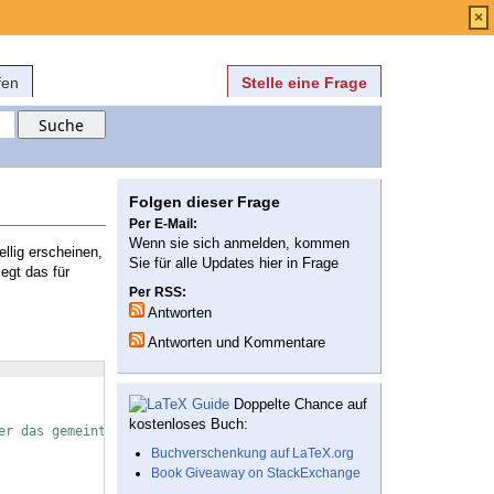
Anmelden
über
FAQ
×
fen
Stelle eine Frage
Folgen dieser Frage
Per E-Mail:
Wenn sie sich anmelden, kommen
ellig erscheinen,
Sie für alle Updates hier in Frage
iegt das für
Per RSS:
Antworten
Antworten und Kommentare
Doppelte Chance auf
kostenloses Buch:
er das gemeint.
Buchverschenkung auf LaTeX.org
Book Giveaway on StackExchange