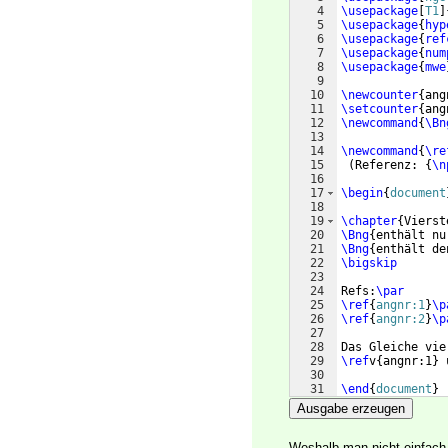
4
\usepackage
[
T1
]
5
\usepackage
{
hyp
6
\usepackage
{
ref
7
\usepackage
{
num
8
\usepackage
{
mwe
9
10
\newcounter
{
ang
11
\setcounter
{
ang
12
\newcommand
{
\Bn
13
14
\newcommand
{
\re
15
(
Referenz: 
{
\n
16
17
\begin
{
document
18
19
\chapter
{
Vierst
20
\Bng
{
enthält nu
21
\Bng
{
enthält de
22
\bigskip
23
24
Refs:
\par
25
\ref
{
angnr:1
}
\p
26
\ref
{
angnr:2
}
\p
27
28
Das Gleiche vie
29
\ref
v
{
angnr:1
}
 
30
31
\end
{
document
}
Ausgabe erzeugen
Weshalb man nicht einfac