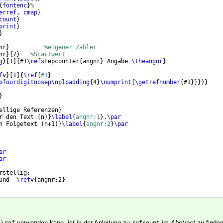
{
fontenc
}
%
erref, cmap
}
count
}
print
}
}
nr
}
%eigener Zähler
nr
}
{
7
}
%Startwert
g
}
[
1
]
{
#1
\ref
stepcounter
{
angnr
}
 Angabe 
\theangnr
}
f
v
}
[
1
]
{
\ref
{
#1
}
pfourdigitnosep\nplpadding
{
4
}
\numprint
{
\getrefnumber
{
#1
}}})}
}
ellige Referenzen
}
r den Text 
(
n
)}
\label
{
angnr:1
}
.
\par
n Folgetext 
(
n+1
)}
\label
{
angnr:2
}
\par
ar
ar
rstellig:
und  
\ref
v
{
angnr:2
}
h
verwenden kann, ist in der Anleitung zu
im
Abstract
zu finden