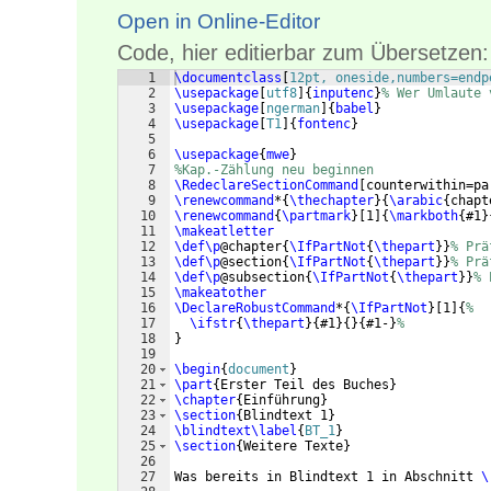
Open in Online-Editor
Code, hier editierbar zum Übersetzen:
1
\documentclass
[
12pt, oneside,numbers=endp
2
\usepackage
[
utf8
]
{
inputenc
}
% Wer Umlaute 
3
\usepackage
[
ngerman
]
{
babel
}
4
\usepackage
[
T1
]
{
fontenc
}
5
6
\usepackage
{
mwe
}
7
%Kap.-Zählung neu beginnen
8
\RedeclareSectionCommand
[
counterwithin=pa
9
\renewcommand
*
{
\thechapter
}
{
\arabic
{
chapt
10
\renewcommand
{
\partmark
}
[
1
]
{
\markboth
{
#1
}
11
\makeatletter
12
\def\p
@chapter
{
\IfPartNot
{
\thepart
}}
% Prä
13
\def\p
@section
{
\IfPartNot
{
\thepart
}}
% Prä
14
\def\p
@subsection
{
\IfPartNot
{
\thepart
}}
% 
15
\makeatother
16
\DeclareRobustCommand
*
{
\IfPartNot
}
[
1
]
{
%
17
\ifstr
{
\thepart
}
{
#1
}
{
}
{
#1-
}
%
18
}
19
20
\begin
{
document
}
21
\part
{
Erster Teil des Buches
}
22
\chapter
{
Einführung
}
23
\section
{
Blindtext 1
}
24
\blindtext
\label
{
BT_1
}
25
\section
{
Weitere Texte
}
26
27
Was bereits in Blindtext 1 in Abschnitt 
\