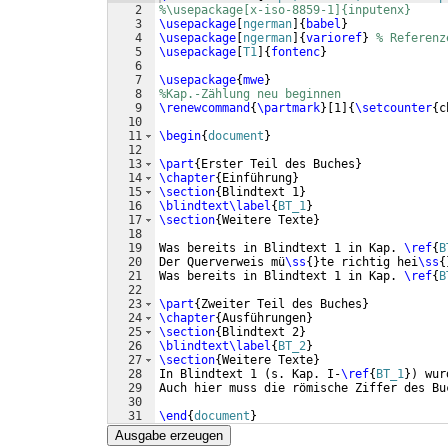
2
%\usepackage[x-iso-8859-1]{inputenx}
3
\usepackage
[
ngerman
]
{
babel
}
4
\usepackage
[
ngerman
]
{
varioref
}
% Referenz
5
\usepackage
[
T1
]
{
fontenc
}
6
7
\usepackage
{
mwe
}
8
%Kap.-Zählung neu beginnen
9
\renewcommand
{
\partmark
}
[
1
]
{
\setcounter
{
c
10
11
\begin
{
document
}
12
13
\part
{
Erster Teil des Buches
}
14
\chapter
{
Einführung
}
15
\section
{
Blindtext 1
}
16
\blindtext
\label
{
BT_1
}
17
\section
{
Weitere Texte
}
18
19
Was bereits in Blindtext 1 in Kap. 
\ref
{
B
20
Der Querverweis mü
\ss
{
}
te richtig hei
\ss
{
21
Was bereits in Blindtext 1 in Kap. 
\ref
{
B
22
23
\part
{
Zweiter Teil des Buches
}
24
\chapter
{
Ausführungen
}
25
\section
{
Blindtext 2
}
26
\blindtext
\label
{
BT_2
}
27
\section
{
Weitere Texte
}
28
In Blindtext 1 
(
s. Kap. I-
\ref
{
BT_1
}
)
 wur
29
Auch hier muss die römische Ziffer des Bu
30
31
\end
{
document
}
Ausgabe erzeugen