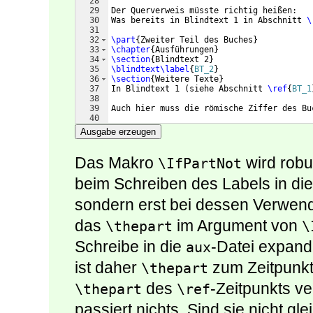
28
29
Der Querverweis müsste richtig heißen:
30
Was bereits in Blindtext 1 in Abschnitt 
\
31
32
\part
{
Zweiter Teil des Buches
}
33
\chapter
{
Ausführungen
}
34
\section
{
Blindtext 2
}
35
\blindtext
\label
{
BT_2
}
36
\section
{
Weitere Texte
}
37
In Blindtext 1 
(
siehe Abschnitt 
\ref
{
BT_1
38
39
Auch hier muss die römische Ziffer des Bu
40
41
\end
{
document
}
Ausgabe erzeugen
Das Makro
wird robus
\IfPartNot
beim Schreiben des Labels in di
sondern erst bei dessen Verwe
das
im Argument von
\thepart
\
Schreibe in die
-Datei expand
aux
ist daher
zum Zeitpunk
\thepart
des
-Zeitpunkts ve
\thepart
\ref
passiert nichts. Sind sie nicht gle