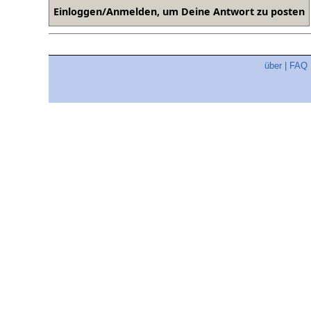
über
|
FAQ