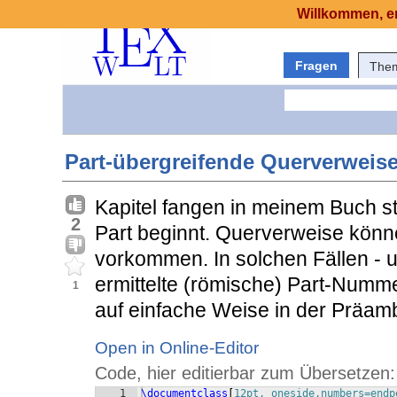
Willkommen, er
Fragen
The
Part-übergreifende Querverweis
Kapitel fangen in meinem Buch st
2
Part beginnt. Querverweise könn
vorkommen. In solchen Fällen - u
ermittelte (römische) Part-Numme
1
auf einfache Weise in der Präamb
Open in Online-Editor
Code, hier editierbar zum Übersetzen:
1
\documentclass
[
12pt, oneside,numbers=endp