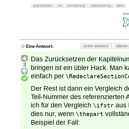
querverweise
ref
formatierung
referenzierung
label
bear
Eine Antwort:
active answers
älteste
Das Zurücksetzen der Kapitelnu
3
bringen ist ein übler Hack. Man
einfach per
\RedeclareSectionC
Der Rest ist dann ein Vergleich d
Teil-Nummer des referenzierten A
ich für den Vergleich
aus 
\ifstr
dies nur, wenn
vollstän
\thepart
Beispiel der Fall: