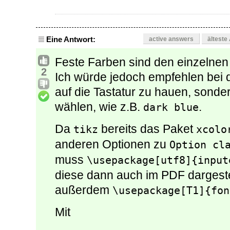
Eine Antwort:
active answers
älteste
Feste Farben sind den einzelnen 
2
Ich würde jedoch empfehlen bei 
auf die Tastatur zu hauen, sond
wählen, wie z.B.
.
dark blue
Da
bereits das Paket
tikz
xcolo
anderen Optionen zu
Option cl
muss
\usepackage[utf8]{input
diese dann auch im PDF dargest
außerdem
\usepackage[T1]{fon
Mit