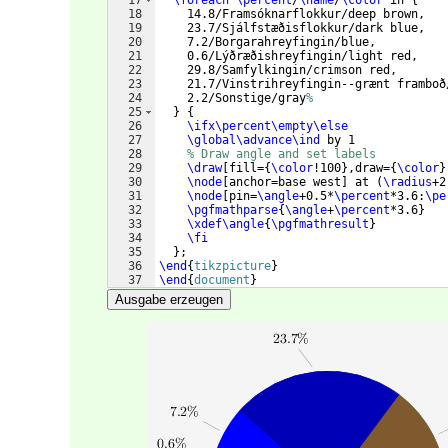
17
\foreach
\percent
/
\name
/
\color
 in 
{
18
    14.8/Framsóknarflokkur/deep brown,
19
    23.7/Sjálfstæðisflokkur/dark blue,
20
    7.2/Borgarahreyfingin/blue,
21
    0.6/Lýðræðishreyfingin/light red,
22
    29.8/Samfylkingin/crimson red,
23
    21.7/Vinstrihreyfingin--grænt framboð
24
    2.2/Sonstige/gray
%
25
}
{
26
\ifx\percent\empty\else
27
\global\advance\ind
 by 1             
28
% Draw angle and set labels
29
\draw
[
fill=
{
\color
!100
}
,draw=
{
\color
}
30
\node
[
anchor=base west
]
 at 
(
\radius
+2
31
\node
[
pin=
\angle
+0.5*
\percent
*3.6:
\pe
32
\pgfmathparse
{
\angle
+
\percent
*3.6
}
33
\xdef\angle
{
\pgfmathresult
}
34
\fi
35
}
;
36
\end
{
tikzpicture
}
37
\end
{
document
}
Ausgabe erzeugen