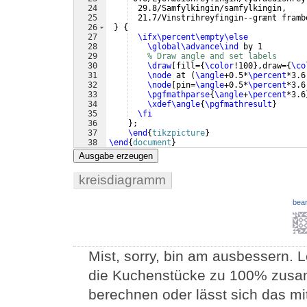
24
  29.8/Samfylkingin/samfylkingin,
25
  21.7/Vinstrihreyfingin--grænt framb
26
}
{
27
\ifx\percent\empty\else
28
\global\advance\ind
 by 1         
29
% Draw angle and set labels
30
\draw
[
fill=
{
\color
!100
}
,draw=
{
\co
31
\node
 at 
(
\angle
+0.5*
\percent
*3.6
32
\node
[
pin=
\angle
+0.5*
\percent
*3.6
33
\pgfmathparse
{
\angle
+
\percent
*3.6
34
\xdef\angle
{
\pgfmathresult
}
35
\fi
36
}
;
37
\end
{
tikzpicture
}
38
\end
{
document
}
Ausgabe erzeugen
kreisdiagramm
bear
Mist, sorry, bin am ausbessern. 
die Kuchenstücke zu 100% zusa
berechnen oder lässt sich das mi