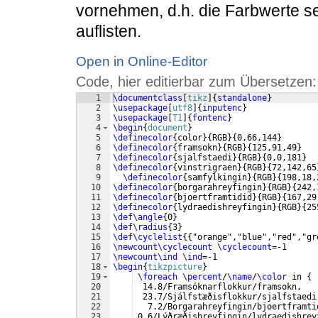
vornehmen, d.h. die Farbwerte se
auflisten.
Open in Online-Editor
Code, hier editierbar zum Übersetzen:
1
\documentclass
[
tikz
]
{
standalone
}
2
\usepackage
[
utf8
]
{
inputenc
}
3
\usepackage
[
T1
]
{
fontenc
}
4
\begin
{
document
}
5
\definecolor
{
color
}
{
RGB
}
{
0,66,144
}
6
\definecolor
{
framsokn
}
{
RGB
}
{
125,91,49
}
7
\definecolor
{
sjalfstaedi
}
{
RGB
}
{
0,0,181
}
8
\definecolor
{
vinstrigraen
}
{
RGB
}
{
72,142,65
9
\definecolor
{
samfylkingin
}
{
RGB
}
{
198,18,
10
\definecolor
{
borgarahreyfingin
}
{
RGB
}
{
242,
11
\definecolor
{
bjoertframtidid
}
{
RGB
}
{
167,29
12
\definecolor
{
lydraedishreyfingin
}
{
RGB
}
{
25
13
\def\angle
{
0
}
14
\def\radius
{
3
}
15
\def\cyclelist
{{
"orange","blue","red","gr
16
\newcount\cyclecount
\cyclecount
=-1
17
\newcount\ind
\ind
=-1
18
\begin
{
tikzpicture
}
19
\foreach
\percent
/
\name
/
\color
 in 
{
20
  14.8/Framsóknarflokkur/framsokn,
21
  23.7/Sjálfstæðisflokkur/sjalfstaedi
22
   7.2/Borgarahreyfingin/bjoertframti
23
 0.6/Lýðræðishreyfingin/lydraedishrey