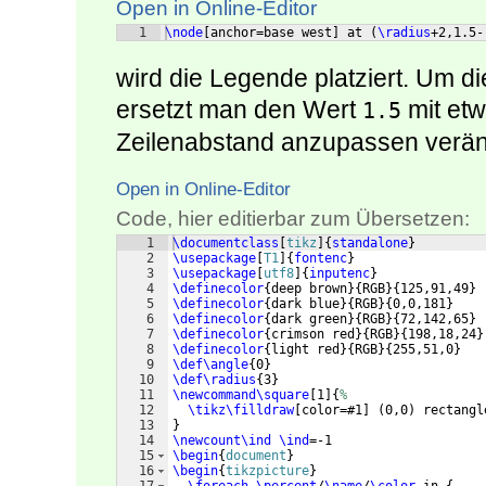
Open in Online-Editor
1
\node
[
anchor=base west
]
 at 
(
\radius
+2,1.5-
wird die Legende platziert. Um di
ersetzt man den Wert
mit et
1.5
Zeilenabstand anzupassen verä
Open in Online-Editor
Code, hier editierbar zum Übersetzen:
1
\documentclass
[
tikz
]
{
standalone
}
2
\usepackage
[
T1
]
{
fontenc
}
3
\usepackage
[
utf8
]
{
inputenc
}
4
\definecolor
{
deep brown
}
{
RGB
}
{
125,91,49
}
5
\definecolor
{
dark blue
}
{
RGB
}
{
0,0,181
}
6
\definecolor
{
dark green
}
{
RGB
}
{
72,142,65
}
7
\definecolor
{
crimson red
}
{
RGB
}
{
198,18,24
}
8
\definecolor
{
light red
}
{
RGB
}
{
255,51,0
}
9
\def\angle
{
0
}
10
\def\radius
{
3
}
11
\newcommand\square
[
1
]
{
%
12
\tikz\filldraw
[
color=#1
]
(
0,0
)
 rectangl
13
}
14
\newcount\ind
\ind
=-1
15
\begin
{
document
}
16
\begin
{
tikzpicture
}