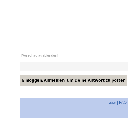
[Vorschau ausblenden]
über
|
FAQ