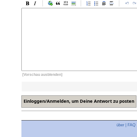
[Vorschau ausblenden]
über
|
FAQ