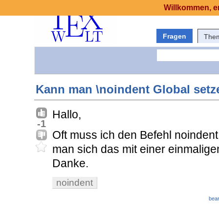
Willkommen, er
Fragen
The
Kann man \noindent Global setz
Hallo,
-1
Oft muss ich den Befehl noinde
man sich das mit einer einmalig
Danke.
noindent
bear