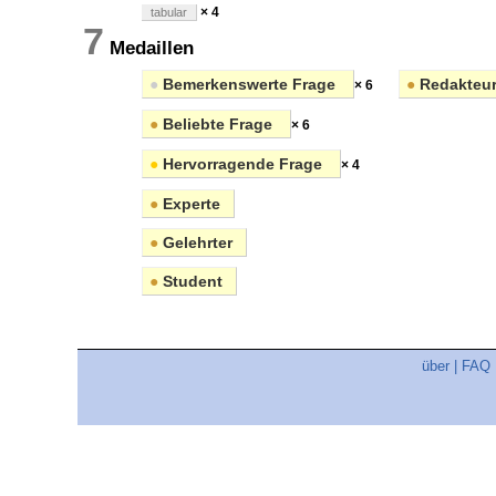
× 4
tabular
7
Medaillen
●
Bemerkenswerte Frage
●
Redakteu
× 6
●
Beliebte Frage
× 6
●
Hervorragende Frage
× 4
●
Experte
●
Gelehrter
●
Student
über
|
FAQ