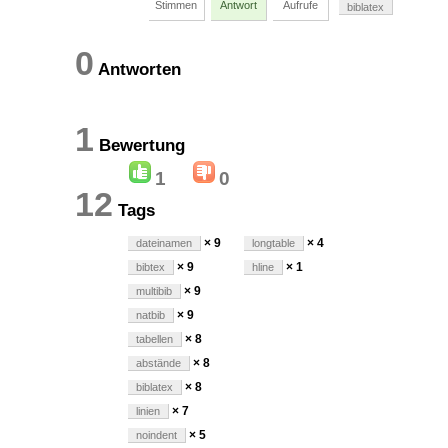
Stimmen
Antwort
Aufrufe
biblatex
0
Antworten
1
Bewertung
1
0
12
Tags
× 9
× 4
dateinamen
longtable
× 9
× 1
bibtex
hline
× 9
multibib
× 9
natbib
× 8
tabellen
× 8
abstände
× 8
biblatex
× 7
linien
× 5
noindent