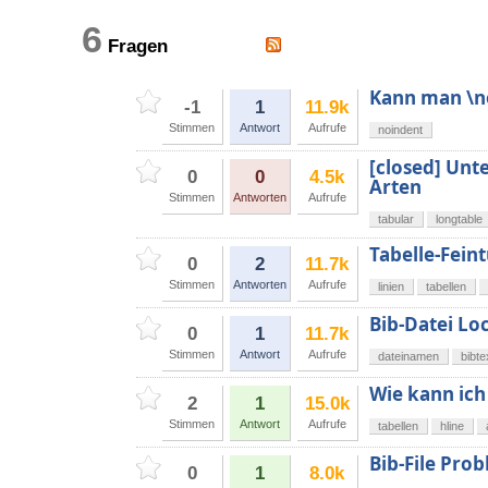
6
Fragen
Kann man \no
-1
1
11.9k
Stimmen
Antwort
Aufrufe
noindent
[closed] Unt
0
0
4.5k
Arten
Stimmen
Antworten
Aufrufe
tabular
longtable
Tabelle-Fein
0
2
11.7k
Stimmen
Antworten
Aufrufe
linien
tabellen
Bib-Datei Lo
0
1
11.7k
Stimmen
Antwort
Aufrufe
dateinamen
bibte
Wie kann ich
2
1
15.0k
Stimmen
Antwort
Aufrufe
tabellen
hline
Bib-File Pro
0
1
8.0k