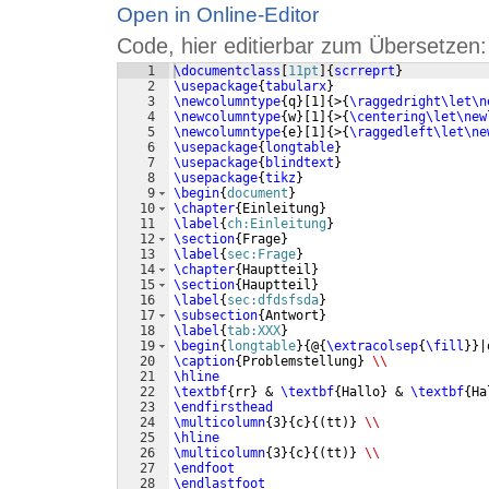
Open in Online-Editor
Code, hier editierbar zum Übersetzen:
1
\documentclass
[
11pt
]
{
scrreprt
}
2
\usepackage
{
tabularx
}
3
\newcolumntype
{
q
}
[
1
]
{
>
{
\raggedright\let\n
4
\newcolumntype
{
w
}
[
1
]
{
>
{
\centering\let\new
5
\newcolumntype
{
e
}
[
1
]
{
>
{
\raggedleft\let\ne
6
\usepackage
{
longtable
}
7
\usepackage
{
blindtext
}
8
\usepackage
{
tikz
}
9
\begin
{
document
}
10
\chapter
{
Einleitung
}
11
\label
{
ch:Einleitung
}
12
\section
{
Frage
}
13
\label
{
sec:Frage
}
14
\chapter
{
Hauptteil
}
15
\section
{
Hauptteil
}
16
\label
{
sec:dfdsfsda
}
17
\subsection
{
Antwort
}
18
\label
{
tab:XXX
}
19
\begin
{
longtable
}
{
@
{
\extracolsep
{
\fill
}}
|
20
\caption
{
Problemstellung
}
\\
21
\hline
22
\textbf
{
rr
}
 & 
\textbf
{
Hallo
}
 & 
\textbf
{
Ha
23
\endfirsthead
24
\multicolumn
{
3
}
{
c
}
{(
tt
)}
\\
25
\hline
26
\multicolumn
{
3
}
{
c
}
{(
tt
)}
\\
27
\endfoot
28
\endlastfoot