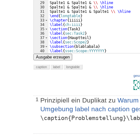
29
Spalte1 & Spalte1 & 
\\
\hline
30
Spalte1 & Spalte1 & 
\\
\hline
31
Spalte1 & Spalte1 & Spalte1 
\\
\hline
32
\end
{
longtable
}
33
\chapter
{
iiiii
}
34
\label
{
ch:iiii
}
35
\section
{
Task
}
36
\label
{
sec:Task2
}
37
\section
{
Hauptteil
}
38
\label
{
sec:Scope2
}
39
\subsection
{
blablabala
}
40
\label
{
ssec:Scope:YYYYYYY
}
41
\blindtext
Ausgabe erzeugen
caption
label
longtable
ges
Prinzipiell ein Duplikat zu
Warum m
1
Umgebung label nach caption ge
\caption{Problemstellung}\lab