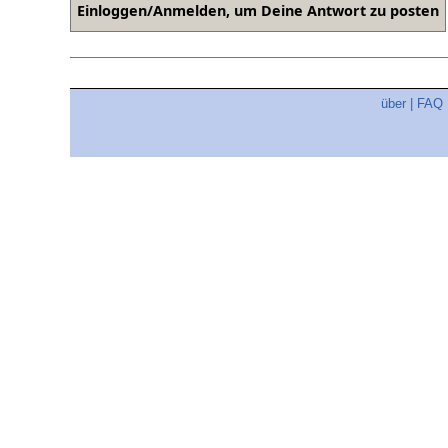
über
|
FAQ