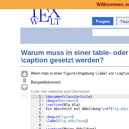
Willkommen, er
Fragen
The
Warum muss in einer table- oder
\caption gesetzt werden?
Wenn man in einer
-Umgebung
vor
figure
\label
\captio
8
Beispieldokument:
Code, hier editierbar zum Übersetzen:
1
\documentclass
{
article
}
2
\begin
{
document
}
3
\section
{
Bla bla
}
4
Ein Abschnitt mit Abbildung~
\ref
{
fig:abbi
5
6
\begin
{
figure
}
7
\label
{
fig:abbildung
}
8
...