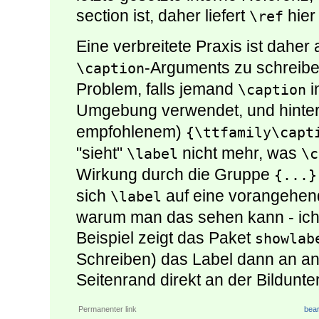
section ist, daher liefert
hier
\ref
Eine verbreitete Praxis ist daher
-Arguments zu schreibe
\caption
Problem, falls jemand
i
\caption
Umgebung verwendet, und hinte
empfohlenem)
{\ttfamily\capt
"sieht"
nicht mehr, was
\label
\c
Wirkung durch die Gruppe
{...}
sich
auf eine vorangehend
\label
warum man das sehen kann - ich
Beispiel zeigt das Paket
showlab
Schreiben) das Label dann an and
Seitenrand direkt an der Bildunter
Permanenter link
bear