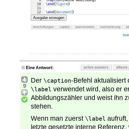
9
\caption
{
Meine Abbildung
}
10
\end
{
figure
}
11
12
\end
{
document
}
Ausgabe erzeugen
beschriftungen
caption
querverweise
nummerierung
la
bear
Eine Antwort:
active answers
älteste
Der
-Befehl aktualisier
\caption
9
verwendet wird, also er e
\label
Abbildungszähler und weist ihn 
stehen.
Wenn man zuerst
aufruft
\label
letzte gesetzte interne Referenz