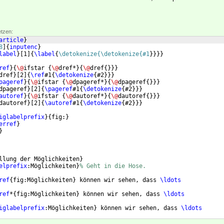
etzen:
article
}
8
]
{
inputenc
}
label
}
[
1
]
{
\label
{
\detokenize{\detokenize{#1
}
}}}
ref
}
{
\@
ifstar 
{
\@
dref*
}
{
\@
dref
{
}}}
dref
}
[
2
]
{
\ref
#1
{
\detokenize
{
#2
}}}
pageref
}
{
\@
ifstar 
{
\@
dpageref*
}
{
\@
dpageref
{
}}}
dpageref
}
[
2
]
{
\pageref
#1
{
\detokenize
{
#2
}}}
autoref
}
{
\@
ifstar 
{
\@
dautoref*
}
{
\@
dautoref
{
}}}
dautoref
}
[
2
]
{
\autoref
#1
{
\detokenize
{
#2
}}}
iglabelprefix
}
{
fig:
}
erref
}
}
llung der Möglichkeiten
}
elprefix
:Möglichkeiten
}
% Geht in die Hose.
ref
{
fig:Möglichkeiten
}
 können wir sehen, dass 
\ldots
ref
*
{
fig:Möglichkeiten
}
 können wir sehen, dass 
\ldots
iglabelprefix
:Möglichkeiten
}
 können wir sehen, dass 
\ldots