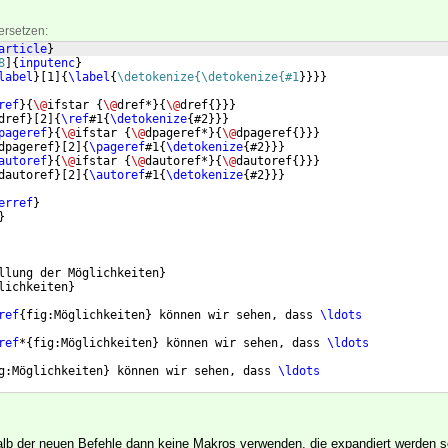
ersetzen:
article
}
8
]
{
inputenc
}
label
}
[
1
]
{
\label
{
\detokenize{\detokenize{#1
}
}}}
ref
}
{
\@
ifstar 
{
\@
dref*
}
{
\@
dref
{
}}}
dref
}
[
2
]
{
\ref
#1
{
\detokenize
{
#2
}}}
pageref
}
{
\@
ifstar 
{
\@
dpageref*
}
{
\@
dpageref
{
}}}
dpageref
}
[
2
]
{
\pageref
#1
{
\detokenize
{
#2
}}}
autoref
}
{
\@
ifstar 
{
\@
dautoref*
}
{
\@
dautoref
{
}}}
dautoref
}
[
2
]
{
\autoref
#1
{
\detokenize
{
#2
}}}
erref
}
}
llung der Möglichkeiten
}
lichkeiten
}
ref
{
fig:Möglichkeiten
}
 können wir sehen, dass 
\ldots
ref
*
{
fig:Möglichkeiten
}
 können wir sehen, dass 
\ldots
g:Möglichkeiten
}
 können wir sehen, dass 
\ldots
alb der neuen Befehle dann keine Makros verwenden, die expandiert werden so