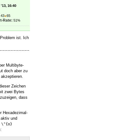
'13, 16:40
●
43
●
65
t-Rate:
51%
 Problem ist. Ich
er Multibyte-
ut doch aber zu
 akzeptieren.
 dieser Zeichen
mit zwei Bytes
nzuzeigen, dass
er Hexadezimal-
aktiv und
l
\"{o}
):