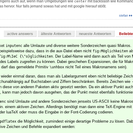
t übrigens auch auf, wenn man Umgebungen wie
mit backslash wie Kommando
center
das hervor. Nur falls jemand sowas hat und mit google hierauf stößt.
stefan ♦♦
active answers
älteste Antworten
neueste Antworten
Beliebt
ket
alle Umlaute und diverse weitere Sonderzeichen quasi Makros.
inputenc
 beispielsweise dazu, dass in die aux-Datei eben nicht
al
fig:Möglichkeiten
. Der Label-Name wird dann auch als Teil vo
fig:M\IeC {\"o}glichkeiten
t des Labels zugreifen zu können. Dabei geschehen Expansionen, die für Mak
e darf das gemeldete Primitiv
nicht Teil eines Makronamens sein).
\unhbox
ler wieder einmal daran, dass man als Labelargument eben nicht beliebige Zei
achunabhängig auf Buchstaben und Ziffern beschränken. Bereits Zeichen wie
 diese von anderen Paketen aktiv gesetzt werden. Da ein aktiver Punkt auch
 kann man jedoch davon ausgehen, das der Punkt meist ebenfalls funktionier
sind Umlaute und andere Sonderzeichen jenseits US-ASCII keine Makro
enc
n. einem aktiven Zeichen. Allerdings benötigt man dann eine TeX-Engine mit
er luaTeX oder muss die Eingabe in der Font-Codierung codieren.
die Möglichkeit, zumindest einige derartige Probleme zu lösen. Da
pdflatex
tive Zeichen und Befehle expandiert werden: