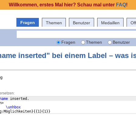
Willkommen, erstes Mal hier? Schau mal unter
FAQ
!
Fragen
Themen
Benutzer
Medaillen
Of
Fragen
Themen
Benutzer
ame inserted" bei einem Label – was is
ng
ersetzen:
name
 inserted.
n> 
\unhbox
g:Möglichkeiten
}
{{
1
}
{
1
}}