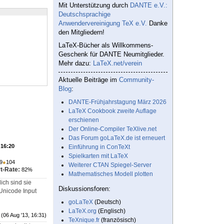
Mit Unterstützung durch
DANTE e.V.:
Deutschsprachige
Anwendervereinigung TeX e.V.
Danke
den Mitgliedern!
LaTeX-Bücher als Willkommens-
Geschenk für DANTE Neumitglieder.
Mehr dazu:
LaTeX.net/verein
Aktuelle Beiträge im
Community-
Blog
:
DANTE-Frühjahrstagung März 2026
LaTeX Cookbook zweite Auflage
erschienen
Der Online-Compiler TeXlive.net
Das Forum goLaTeX.de ist erneuert
 16:20
Einführung in ConTeXt
Spielkarten mit LaTeX
9
●
104
Weiterer CTAN Spiegel-Server
t-Rate:
82%
Mathematisches Modell plotten
ich sind sie
Diskussionsforen:
Unicode Input
goLaTeX
(Deutsch)
LaTeX.org
(Englisch)
(06 Aug '13, 16:31)
TeXnique.fr
(französisch)