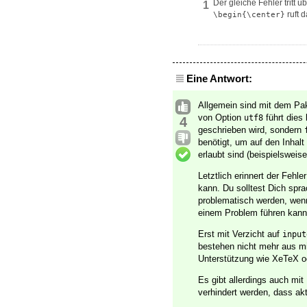
Der gleiche Fehler trit
1
ruft 
\begin{\center}
Eine Antwort:
Allgemein sind mit dem Pa
von Option
führt dies
utf8
4
geschrieben wird, sondern
benötigt, um auf den Inhal
erlaubt sind (beispielsweis
Letztlich erinnert der Feh
kann. Du solltest Dich spr
problematisch werden, wenn
einem Problem führen kann,
Erst mit Verzicht auf
input
bestehen nicht mehr aus mi
Unterstützung wie XeTeX od
Es gibt allerdings auch mit
verhindert werden, dass ak