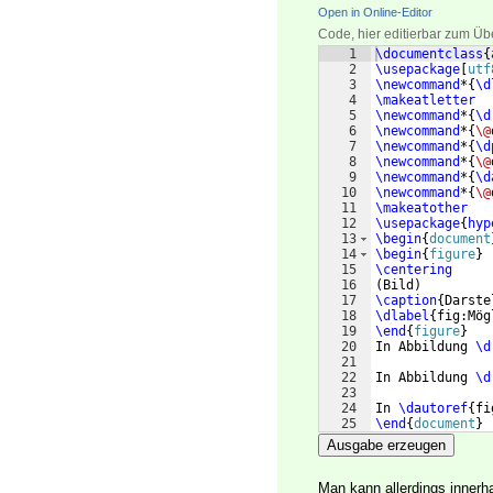
Open in Online-Editor
Code, hier editierbar zum Üb
1
\documentclass
{
2
\usepackage
[
utf
3
\newcommand
*
{
\d
4
\makeatletter
5
\newcommand
*
{
\d
6
\newcommand
*
{
\@
7
\newcommand
*
{
\d
8
\newcommand
*
{
\@
9
\newcommand
*
{
\d
10
\newcommand
*
{
\@
11
\makeatother
12
\usepackage
{
hyp
13
\begin
{
document
14
\begin
{
figure
}
15
\centering
16
(
Bild
)
17
\caption
{
Darste
18
\dlabel
{
fig:Mög
19
\end
{
figure
}
20
In Abbildung 
\d
21
22
In Abbildung 
\d
23
24
In 
\dautoref
{
fi
25
\end
{
document
}
Ausgabe erzeugen
Man kann allerdings innerh