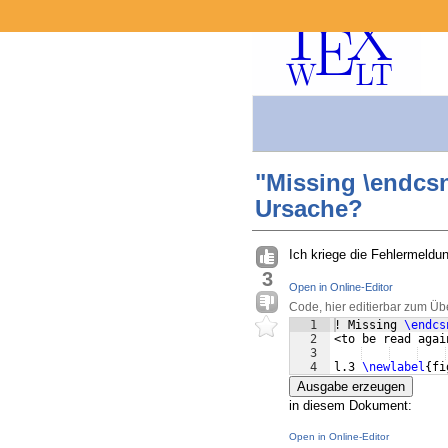
"Missing \endcsn
Ursache?
Ich kriege die Fehlermeldu
3
Open in Online-Editor
Code, hier editierbar zum Üb
1
! Missing 
\endcs
2
<to be read agai
3
4
l.3 
\newlabel
{
fi
Ausgabe erzeugen
in diesem Dokument:
Open in Online-Editor