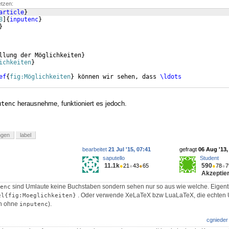
etzen:
article
}
8
]
{
inputenc
}
}
llung der Möglichkeiten
}
ichkeiten
}
ef
{
fig:Möglichkeiten
}
 können wir sehen, dass 
\ldots
herausnehme, funktioniert es jedoch.
utenc
ngen
label
bearbeitet
21 Jul '15, 07:41
gefragt
06 Aug '13,
saputello
Student
11.1k
590
●
21
●
43
●
65
●
78
●
7
Akzeptier
sind Umlaute keine Buchstaben sondern sehen nur so aus wie welche. Eigentl
enc
. Oder verwende XeLaTeX bzw LuaLaTeX, die echten 
el{fig:Moeglichkeiten}
nn ohne
).
inputenc
cgnieder