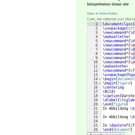
beispielweise etwas wie
Open in Online-Editor
Code, hier editierbar zum Übers
1
\documentclass
{
2
\usepackage
[
utf
3
\newcommand
*
{
\d
4
\makeatletter
5
\newcommand
*
{
\d
6
\newcommand
*
{
\@
7
\newcommand
*
{
\d
8
\newcommand
*
{
\@
9
\newcommand
*
{
\d
10
\newcommand
*
{
\@
11
\makeatother
12
\newcommand
*
{
\f
13
\usepackage
{
hyp
14
\begin
{
document
15
\begin
{
figure
}
16
\centering
17
(
Bild
)
18
\caption
{
Darste
19
\dlabel
{
\figlab
20
\end
{
figure
}
21
In Abbildung 
\d
22
23
In Abbildung 
\d
24
25
In 
\dautoref
{
\f
26
\end
{
document
}