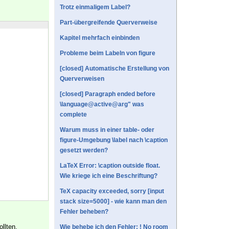
Trotz einmaligem Label?
Part-übergreifende Querverweise
Kapitel mehrfach einbinden
Probleme beim Labeln von figure
[closed] Automatische Erstellung von
Querverweisen
[closed] Paragraph ended before
\language@active@arg" was
complete
Warum muss in einer table- oder
figure-Umgebung \label nach \caption
gesetzt werden?
LaTeX Error: \caption outside float.
Wie kriege ich eine Beschriftung?
TeX capacity exceeded, sorry [input
stack size=5000] - wie kann man den
Fehler beheben?
llten,
Wie behebe ich den Fehler: ! No room