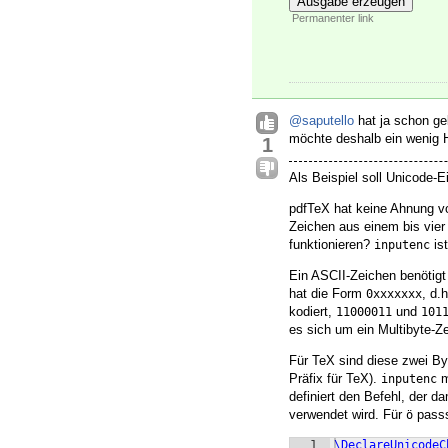
Ausgabe erzeugen
Permanenter link
@saputello
hat ja schon ge
möchte deshalb ein wenig 
1
Als Beispiel soll Unicode-
pdfTeX hat keine Ahnung v
Zeichen aus einem bis vi
funktionieren?
ist
inputenc
Ein ASCII-Zeichen benötigt 
hat die Form
, d.
0xxxxxxx
kodiert,
und
11000011
101
es sich um ein Multibyte-Z
Für TeX sind diese zwei By
Präfix für TeX).
m
inputenc
definiert den Befehl, der d
verwendet wird. Für
passs
ö
1
\DeclareUnicodeC