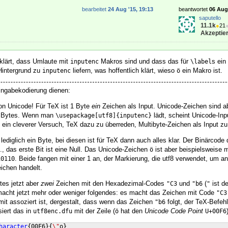
bearbeitet
24 Aug '15, 19:13
beantwortet
06 Aug 
saputello
11.1k
●
21
Akzeptier
klärt, dass Umlaute mit
Makros sind und dass das für
s ein
inputenc
\label
Hintergrund zu
liefern, was hoffentlich klärt, wieso
ein Makro ist.
inputenc
ö
Eingabekodierung dienen:
on Unicode! Für TeX ist 1 Byte
ein
Zeichen als Input. Unicode-Zeichen sind ab
er Bytes. Wenn man
lädt, scheint Unicode-Inp
\usepackage[utf8]{inputenc}
 ein cleverer Versuch, TeX dazu zu überreden, Multibyte-Zeichen als Input zu
lediglich ein Byte, bei diesen ist für TeX dann auch alles klar. Der Binärcode
h., das erste Bit ist eine Null. Das Unicode-Zeichen
ist aber beispielsweise 
ö
. Beide fangen mit einer 1 an, der Markierung, die utf8 verwendet, um a
10110
eichen handelt.
tes jetzt aber
zwei
Zeichen mit den Hexadezimal-Codes
und
(
ist d
"C3
"b6
"
acht jetzt mehr oder weniger folgendes: es macht das Zeichen mit Code
"C3
amit assoziert ist, dergestalt, dass wenn das Zeichen
folgt, der TeX-Befeh
"b6
iert das in
mit der Zeile (
hat den
Unicode Code Point
utf8enc.dfu
ö
U+00F6
haracter
{
00F6
}
{
\"
o
}