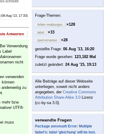
s schreibt:
Frage-Themen:
(06 Aug '13, 17:33)
×128
fehler-meldungen
×33
label
este Antworten
×28
querverweise
 Bei Verwendung
gestellte Frage:
06 Aug '13, 16:20
s Label
n Makronamen
Frage wurde gesehen:
123,182 Mal
ronamen nicht
zuletzt geändert:
24 Aug '15, 19:13
chen verwenden
Alle Beiträge auf dieser Webseite
können
-
unterliegen, soweit nicht anders
 anderweitig zu
angegeben, der
Creative Commons
t.
Attribution Share-Alike 3.0
Lizenz
s mehr bzw.
(cc-by-sa 3.0).
 nativer UTF8-
verwandte Fragen
bei muss
Package amsmath Error: Multiple
\label's: label 'gleichung' will be lost.