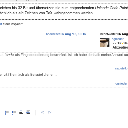
ichen bis 32 Bit und übersetzen sie zum entprechenden
Unicode Code Point
sächlich als
ein
Zeichen von TeX wahrgenommen werden.
st
stark inspiriert.
bearbeitet
06 Aug '13, 19:16
beantwortet
06 Aug 
cgnieder
22.1k
●
26
Akzeptier
 auf
als Eingabecodierung beschränkt ist. Ich habe deshalb meine Antwort a
utf8
saputello
ier
einfach als Beispiel dienen...
utf8
cgnieder