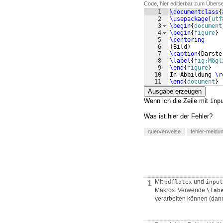
Code, hier editierbar zum Übers
1
\documentclass
{
2
\usepackage
[
utf
3
\begin
{
document
4
\begin
{
figure
}
5
\centering
6
(
Bild
)
7
\caption
{
Darste
8
\label
{
fig:Mögl
9
\end
{
figure
}
10
In Abbildung 
\r
11
\end
{
document
}
Ausgabe erzeugen
Wenn ich die Zeile mit
inp
Was ist hier der Fehler?
querverweise
fehler-meldu
Mit
und
pdflatex
input
1
Makros. Verwende
\lab
verarbeiten können (da