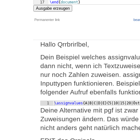
17
\end
{
document
}
Ausgabe erzeugen
Permanenter link
bear
Hallo Qrrbrirlbel,
Dein Beispiel welches assignvalu
dann nicht, wenn ich Textzuweis
nur noch Zahlen zuweisen. assign
Inputtypen funktionieren. Beispie
folgender Aufruf ebenfalls funktion
1
\assignvalues
{
A|B|C|D|E
}
{
5|10|15|20|Öst
Deine Alternative mit pgf ist zwa
Zuweisungen ändern. Das würde 
nicht anders geht natürlich mache