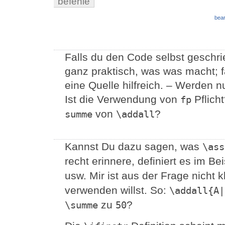
befehle
bear
Falls du den Code selbst geschr
ganz praktisch, was was macht; f
eine Quelle hilfreich. – Werden n
Ist die Verwendung von
Pflich
fp
von
?
summe
\addall
Kannst Du dazu sagen, was
\ass
recht erinnere, definiert es im B
usw. Mir ist aus der Frage nicht k
verwenden willst. So:
\addall{A|
zu
?
\summe
50