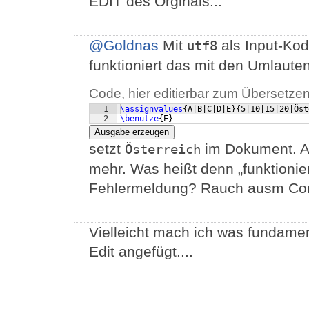
EDIT des Orginals...
@Goldnas
Mit
als Input-Kodi
utf8
funktioniert das mit den Umlaute
Code, hier editierbar zum Übersetzen
1
\assignvalues
{
A|B|C|D|E
}
{
5|10|15|20|Öst
2
\benutze
{
E
}
Ausgabe erzeugen
setzt
im Dokument. Ad
Österreich
mehr. Was heißt denn „funktionie
Fehlermeldung? Rauch ausm Co
Vielleicht mach ich was fundament
Edit angefügt....