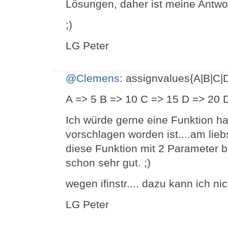
Lösungen, daher ist meine Antwor
;)
LG Peter
@Clemens
: assignvalues{A|B|C|D
A => 5 B => 10 C => 15 D => 20 
Ich würde gerne eine Funktion ha
vorschlagen worden ist....am lie
diese Funktion mit 2 Parameter 
schon sehr gut. ;)
wegen ifinstr.... dazu kann ich nic
LG Peter