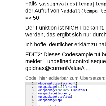
Falls
\assignvalues{tempa|tem
der Aufruf von
\addall{tempa|t
=> 50
Der Funktion ist NICHT bekannt, 
werden, das ergibt sich nur durc
Ich hoffe, deutlicher erklärt zu 
EDIT2: Dieses Codesample tut bei
meldet....undefined control seq
goldnas@currentValueA ...
Code, hier editierbar zum Übersetzen:
1
\documentclass
{
scrreprt
}
2
\usepackage
[
T1
]
{
fontenc
}
3
\usepackage
[
ansinew
]
{
inputenc
}
4
\usepackage
{
lmodern
}
5
\usepackage
{
etoolbox
}
6
\usepackage
{
fp
}
7