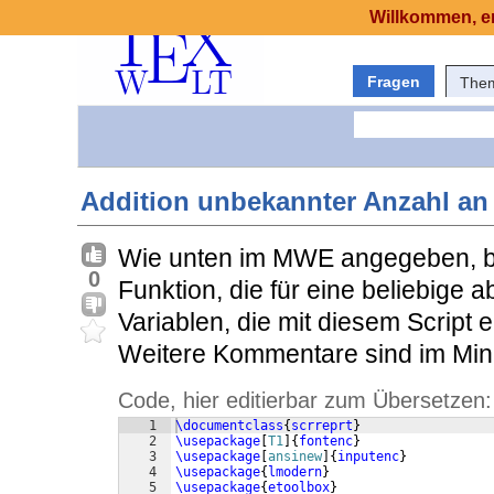
Willkommen, er
Fragen
The
Addition unbekannter Anzahl an
Wie unten im MWE angegeben, bi
0
Funktion, die für eine beliebige
Variablen, die mit diesem Script e
Weitere Kommentare sind im Mini
Code, hier editierbar zum Übersetzen:
1
\documentclass
{
scrreprt
}
2
\usepackage
[
T1
]
{
fontenc
}
3
\usepackage
[
ansinew
]
{
inputenc
}
4
\usepackage
{
lmodern
}
5
\usepackage
{
etoolbox
}