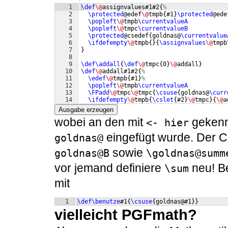
1
\def
\@
assignvalues#1#2
{
%
2
\protected
@edef
\@
tmpb
{
#1
}
\protected
@ede
3
\popleft
\@
tmpb
\currentvalueA
4
\popleft
\@
tmpc
\currentvalueB
5
\protected
@csedef
{
goldnas@
\currentvalue
6
\ifdefempty
\@
tmpb
{
}
{
\assignvalues
\@
tmpb
7
}
8
9
\def\addall
{
\def
\@
tmpc
{
0
}
\@
addall
}
10
\def
\@
addall#1#2
{
%
11
\edef
\@
tmpb
{
#1
}
%
12
\popleft
\@
tmpb
\currentvalueA
13
\FPadd
\@
tmpc
\@
tmpc
{
\csuse
{
goldnas@
\curr
14
\ifdefempty
\@
tmpb
{
\cslet
{
#2
}
\@
tmpc
}
{
\@
a
Ausgabe erzeugen
wobei an den mit
gekennz
<- hier
eingefügt wurde. Der Co
goldnas@
sowie
goldnas@B
\goldnas@summ
vor jemand definiere
neu! B
\sum
mit
1
\def\benutze
#1
{
\csuse
{
goldnas@#1
}}
vielleicht PGFmath?