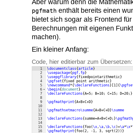
Aber warum denn die Mathematik
enthält bereits einen w
pgfmath
bietet sich sogar als Frontend fü
Berechnungen mit eigenen Funkt
machen).
Ein kleiner Anfang:
Code, hier editierbar zum Übersetzen:
1
\documentclass
{
article
}
2
\usepackage
{
pgf,fp
}
3
\usepgflibrary
{
fixedpointarithmetic
}
4
\pgfset
{
fixed point arithmetic
}
5
\newcommand
*
{
\declareFunctions
}
[
1
]
{
\pgfse
6
\begin
{
document
}
7
\declareFunctions
{
A=5; B=10; C=15; D=20;
}
8
9
\pgfmathprint
{
A+B+C+D
}
10
11
\pgfmathsetmacro\summe
{
A+B+C+D
}
\summe
12
13
\declareFunctions
{
summe=A+B+C+D;
}
\pgfmath
14
15
\declareFunctions
{
foo
(
\x
,
\a
,
\b
,
\c
)
=
\a
*
\x
*
16
\pgfmathprint
{
foo
(
2, -1, 3, sqrt
(
2
))}