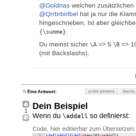
@Goldnas
welchen zusätzlichen
@Qrrbrbirlbel
hat ja nur die Kl
hingeschrieben. Ist aber gleichb
.
{\summe}
Du meinst sicher
=> 5
=> 1
\A
\B
(mit Backslashs).
Eine Antwort:
active answers
älteste
Dein Beispiel
1
Wenn du
so definierst:
\addall
Code, hier editierbar zum Übersetzen:
1
\def\addall
{
\def
\@
tmpc
{
0
}
\@
addall
}