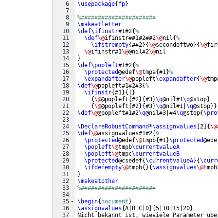
6
\usepackage
{
fp
}
7
8
%######################
9
\makeatletter
10
\def\ifinstr
#1#2
{
%
11
\def
\@
ifinstr##1#2##2
\@
nil
{
%
12
\ifstrempty
{
##2
}
{
\@
secondoftwo
}
{
\@
fir
13
\@
ifinstr#1
\@
@nil#2
\@
nil
14
}
15
\def\popleft
#1#2
{
%
16
\protected
@edef
\@
tmpa
{
#1
}
%
17
\expandafter
\@
popleft
\expandafter
{
\@
tmp
18
\def
\@
popleft#1#2#3
{
%
19
\ifinstr
{
#1
}
{
|
}
20
{
\@
@popleft
{
#2
}
{
#3
}
\q
@nil#1
\q
@stop
}
21
{
\@
@popleft
{
#2
}
{
#3
}
\q
@nil#1|
\q
@stop
}}
22
\def
\@
@popleft#1#2
\q
@nil#3|#4
\q
@stop
{
\pro
23
24
\DeclareRobustCommand
*
\assignvalues
[
2
]
{
\@
25
\def
\@
assignvalues#1#2
{
%
26
\protected
@edef
\@
tmpb
{
#1
}
\protected
@ede
27
\popleft
\@
tmpb
\currentvalueA
28
\popleft
\@
tmpc
\currentvalueB
29
\protected
@csedef
{
\currentvalueA
}
{
\curr
30
\ifdefempty
\@
tmpb
{
}
{
\assignvalues
\@
tmpb
31
}
32
\makeatother
33
%######################
34
35
\begin
{
document
}
36
\assignvalues
{
A|B|C|D
}
{
5|10|15|20
}
37
Nicht bekannt ist, wieviele Parameter übe