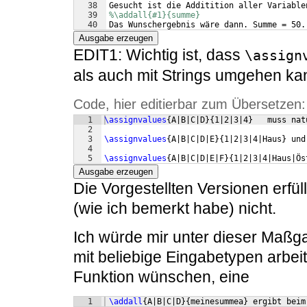
38
Gesucht ist die Additition aller Variable
39
%\addall{#1}{summe} 
40
Das Wunschergebnis wäre dann. Summe = 50.
41
\end
{
document
}
Ausgabe erzeugen
EDIT1: Wichtig ist, dass
\assign
als auch mit Strings umgehen ka
Code, hier editierbar zum Übersetzen:
1
\assignvalues
{
A|B|C|D
}
{
1|2|3|4
}
   muss nat
2
3
\assignvalues
{
A|B|C|D|E
}
{
1|2|3|4|Haus
}
 und
4
5
\assignvalues
{
A|B|C|D|E|F
}
{
1|2|3|4|Haus|Ös
Ausgabe erzeugen
Die Vorgestellten Versionen erfü
(wie ich bemerkt habe) nicht.
Ich würde mir unter dieser Maßga
mit beliebige Eingabetypen arbe
Funktion wünschen, eine
1
\addall
{
A|B|C|D
}
{
meinesummea
}
 ergibt beim