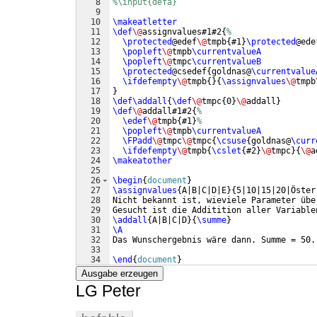
8
%\input{defa}
9
10
\makeatletter
11
\def
\@
assignvalues#1#2
{
%
12
\protected
@edef
\@
tmpb
{
#1
}
\protected
@ede
13
\popleft
\@
tmpb
\currentvalueA
14
\popleft
\@
tmpc
\currentvalueB
15
\protected
@csedef
{
goldnas@
\currentvalue
16
\ifdefempty
\@
tmpb
{
}
{
\assignvalues
\@
tmpb
17
}
18
\def\addall
{
\def
\@
tmpc
{
0
}
\@
addall
}
19
\def
\@
addall#1#2
{
%
20
\edef
\@
tmpb
{
#1
}
%
21
\popleft
\@
tmpb
\currentvalueA
22
\FPadd
\@
tmpc
\@
tmpc
{
\csuse
{
goldnas@
\curr
23
\ifdefempty
\@
tmpb
{
\cslet
{
#2
}
\@
tmpc
}
{
\@
a
24
\makeatother
25
26
\begin
{
document
}
27
\assignvalues
{
A|B|C|D|E
}
{
5|10|15|20|Öster
28
Nicht bekannt ist, wieviele Parameter übe
29
Gesucht ist die Additition aller Variable
30
\addall
{
A|B|C|D
}
{
\summe
}
31
\A
32
Das Wunschergebnis wäre dann. Summe = 50.
33
34
\end
{
document
}
Ausgabe erzeugen
LG Peter