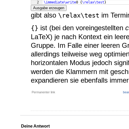
2
\immediate\write
0 
{
\relax\test
}
Ausgabe erzeugen
gibt also
im Termin
\relax\test
ist (bei den voreingestellten
c
{}
LaTeX) je nach Kontext ein leer
Gruppe. Im Falle einer leeren G
allerdings teilweise weg optimie
horizontalen Modus jedoch signi
werden die Klammern mit gesch
expandieren sie ebenfalls immer
Permanenter link
bear
Deine Antwort