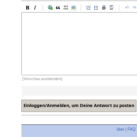
[Vorschau ausblenden]
über
|
FAQ