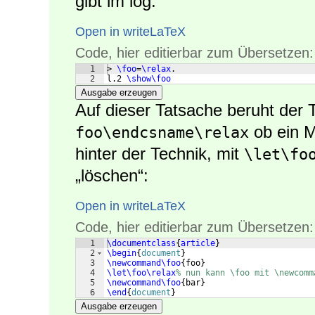
gibt im log:
Open in writeLaTeX
Code, hier editierbar zum Übersetzen:
1
> 
\foo
=
\relax
.
2
l.2 
\show\foo
Ausgabe erzeugen
Auf dieser Tatsache beruht der 
ob ein M
foo\endcsname\relax
hinter der Technik, mit
\let\fo
„löschen“:
Open in writeLaTeX
Code, hier editierbar zum Übersetzen:
1
\documentclass
{
article
}
2
\begin
{
document
}
3
\newcommand\foo
{
foo
}
4
\let\foo\relax
% nun kann \foo mit \newcomm
5
\newcommand\foo
{
bar
}
6
\end
{
document
}
Ausgabe erzeugen