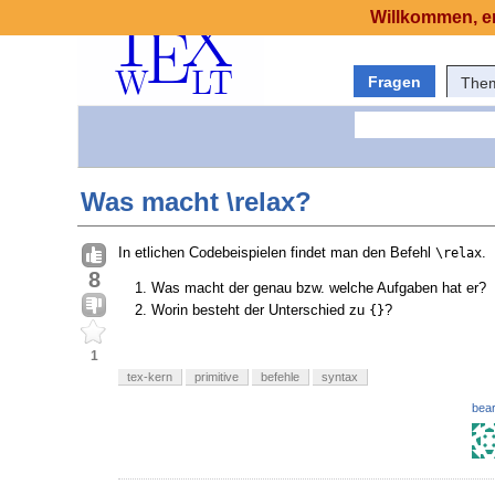
Willkommen, er
Fragen
The
Was macht \relax?
In etlichen Codebeispielen findet man den Befehl
.
\relax
8
Was macht der genau bzw. welche Aufgaben hat er?
Worin besteht der Unterschied zu
?
{}
1
tex-kern
primitive
befehle
syntax
bear