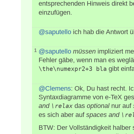
entsprechenden Hinweis direkt 
einzufügen.
@saputello
ich hab die Antwort ü
@saputello
müssen
impliziert m
1
Fehler gäbe, wenn man es wegläss
gibt einf
\the\numexpr2+3 bla
@Clemens
: Ok, Du hast recht. 
Syntaxdiagramme von e-TeX gesc
and
das
optional
nur auf
\relax
es sich aber auf
spaces and
\re
BTW: Der Vollständigkeit halber 