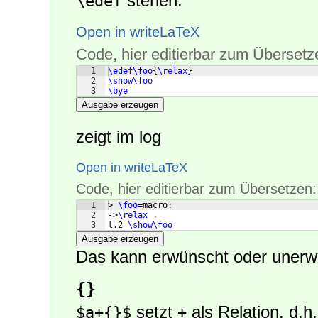
stehen:
\edef
Open in writeLaTeX
Code, hier editierbar zum Übersetz
1
\edef\foo
{
\relax
}
2
\show\foo
3
\bye
Ausgabe erzeugen
zeigt im log
Open in writeLaTeX
Code, hier editierbar zum Übersetzen:
1
> 
\foo
=macro:
2
->
\relax
 .
3
l.2 
\show\foo
Ausgabe erzeugen
Das kann erwünscht oder unerwü
{}
setzt
als Relation, d.
$a+{}$
+