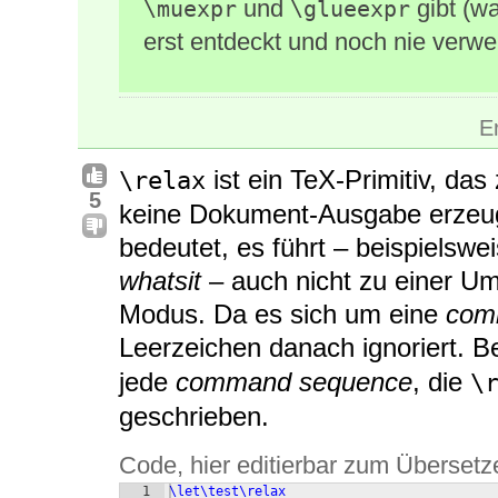
und
gibt (wa
\muexpr
\glueexpr
erst entdeckt und noch nie verwe
E
ist ein TeX-Primitiv, das
\relax
5
keine Dokument-Ausgabe erzeugt
bedeutet, es führt – beispielsw
whatsit
– auch nicht zu einer Um
Modus. Da es sich um eine
com
Leerzeichen danach ignoriert. 
jede
command sequence
, die
\
geschrieben.
Code, hier editierbar zum Übersetz
1
\let\test\relax