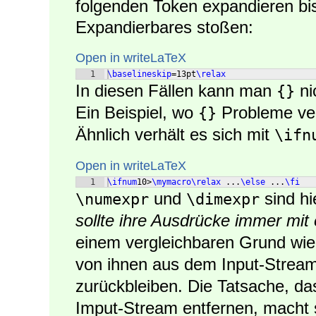
folgenden Token expandieren bis
Expandierbares stoßen:
Open in writeLaTeX
1
\baselineskip
=13pt
\relax
In diesen Fällen kann man
ni
{}
Ein Beispiel, wo
Probleme veru
{}
Ähnlich verhält es sich mit
\ifn
Open in writeLaTeX
1
\ifnum
10>
\mymacro\relax
 ...
\else
 ...
\fi
und
sind h
\numexpr
\dimexpr
sollte ihre Ausdrücke immer mi
einem vergleichbaren Grund wie
von ihnen aus dem Input-Stream
zurückbleiben. Die Tatsache, da
Imput-Stream entfernen, macht 