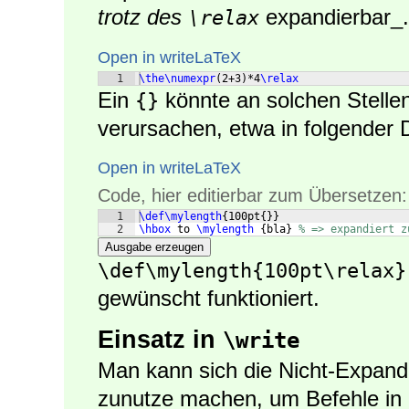
trotz des
expandierbar_.
\relax
Open in writeLaTeX
1
\the\numexpr
(
2+3
)
*4
\relax
Ein
könnte an solchen Stelle
{}
verursachen, etwa in folgender D
Open in writeLaTeX
Code, hier editierbar zum Übersetzen:
1
\def\mylength
{
100pt
{
}}
2
\hbox
 to 
\mylength
{
bla
}
% => expandiert z
Ausgabe erzeugen
\def\mylength{100pt\relax}
gewünscht funktioniert.
Einsatz in
\write
Man kann sich die Nicht-Expand
zunutze machen, um Befehle in e