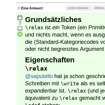
Eine Antwort:
active answers
älteste
Grundsätzliches
7
ist
ein
Token (ein Primiti
\relax
und nichts macht, wenn es ausg
die (Standard-Kategoriecodes v
oder nicht begrenztes Argument 
Eigenschaften
\relax
@saputello
hat ja schon geschr
Schreiben mit
als es sel
\write
expandierbar
ist.
(und je
\relax
äquivalent zu
gemacht wu
\relax