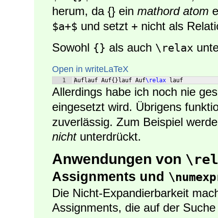
herum, da {} ein
mathord atom
e
und setzt
nicht als Relat
$a+$
+
Sowohl
als auch
unte
{}
\relax
Open in writeLaTeX
1
Auflauf Auf
{
}
lauf Auf
\relax
 lauf
Allerdings habe ich noch nie g
eingesetzt wird. Übrigens funkti
zuverlässig. Zum Beispiel werde
nicht
unterdrückt.
Anwendungen von
\re
Assignments und
\numexp
Die Nicht-Expandierbarkeit mach
Assignments, die auf der Suche