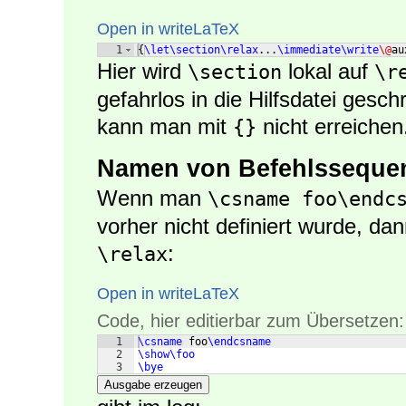
Open in writeLaTeX
1
{
\let\section\relax
...
\immediate\write
\@
au
Hier wird
lokal auf
\section
\r
gefahrlos in die Hilfsdatei gesc
kann man mit
nicht erreichen
{}
Namen von Befehlsseque
Wenn man
\csname foo\endc
vorher nicht definiert wurde, da
:
\relax
Open in writeLaTeX
Code, hier editierbar zum Übersetzen:
1
\csname
 foo
\endcsname
2
\show\foo
3
\bye
Ausgabe erzeugen