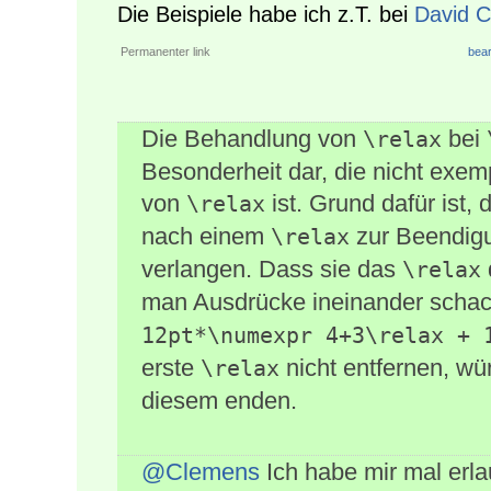
Die Beispiele habe ich z.T. bei
David Ca
Permanenter link
bear
Die Behandlung von
bei
\relax
Besonderheit dar, die nicht exe
von
ist. Grund dafür ist,
\relax
nach einem
zur Beendigu
\relax
verlangen. Dass sie das
\relax
man Ausdrücke ineinander schac
12pt*\numexpr 4+3\relax + 
erste
nicht entfernen, wü
\relax
diesem enden.
@Clemens
Ich habe mir mal erla