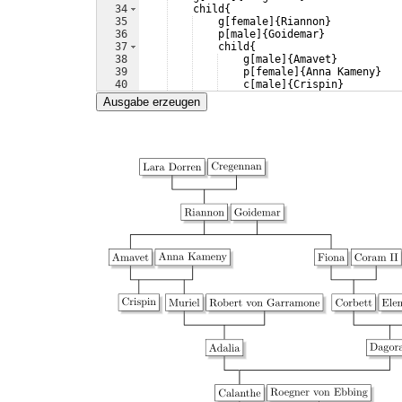
34
    child
{
35
    g
[
female
]
{
Riannon
}
36
    p
[
male
]
{
Goidemar
}
37
    child
{
38
    g
[
male
]
{
Amavet
}
39
    p
[
female
]
{
Anna Kameny
}
40
    c
[
male
]
{
Crispin
}
41
    child
{
Ausgabe erzeugen