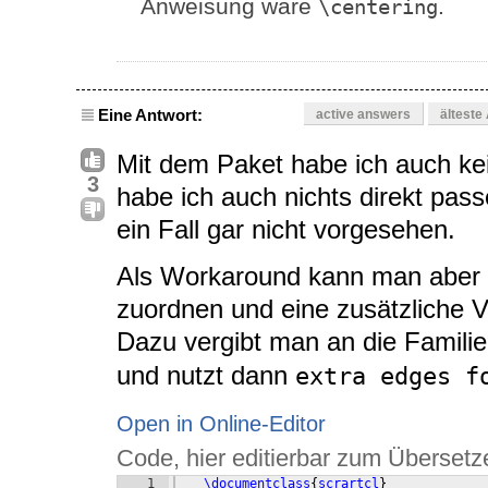
Anweisung wäre
.
\centering
Eine Antwort:
active answers
älteste
Mit dem Paket habe ich auch ke
3
habe ich auch nichts direkt pass
ein Fall gar nicht vorgesehen.
Als Workaround kann man aber 
zuordnen und eine zusätzliche V
Dazu vergibt man an die Famili
und nutzt dann
extra edges f
Open in Online-Editor
Code, hier editierbar zum Übersetz
1
\documentclass
{
scrartcl
}