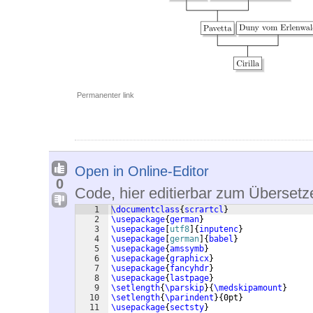
Permanenter link
Open in Online-Editor
0
Code, hier editierbar zum Übersetz
1
\documentclass
{
scrartcl
}
2
\usepackage
{
german
}
3
\usepackage
[
utf8
]
{
inputenc
}
4
\usepackage
[
german
]
{
babel
}
5
\usepackage
{
amssymb
}
6
\usepackage
{
graphicx
}
7
\usepackage
{
fancyhdr
}
8
\usepackage
{
lastpage
}
9
\setlength
{
\parskip
}
{
\medskipamount
}
10
\setlength
{
\parindent
}
{
0pt
}
11
\usepackage
{
sectsty
}