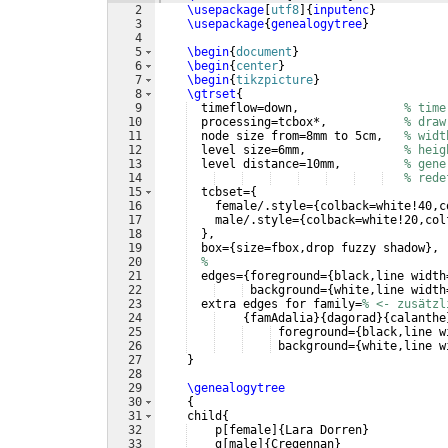
2
\usepackage
[
utf8
]
{
inputenc
}
3
\usepackage
{
genealogytree
}
4
5
\begin
{
document
}
6
\begin
{
center
}
7
\begin
{
tikzpicture
}
8
\gtrset
{
9
  timeflow=down,               
% time
10
  processing=tcbox*,           
% draw
11
  node size from=8mm to 5cm,   
% widt
12
  level size=6mm,              
% heig
13
  level distance=10mm,         
% gene
14
% rede
15
  tcbset=
{
16
    female/.style=
{
colback=white!40,c
17
    male/.style=
{
colback=white!20,col
18
}
,
19
  box=
{
size=fbox,drop fuzzy shadow
}
,
20
%
21
  edges=
{
foreground=
{
black,line width
22
 background=
{
white,line width
23
  extra edges for family=
% <- zusätzl
24
{
famAdalia
}
{
dagorad
}
{
calanthe
25
 foreground=
{
black,line w
26
 background=
{
white,line w
27
}
28
29
\genealogytree
30
{
31
    child
{
32
    p
[
female
]
{
Lara Dorren
}
33
    g
[
male
]
{
Cregennan
}