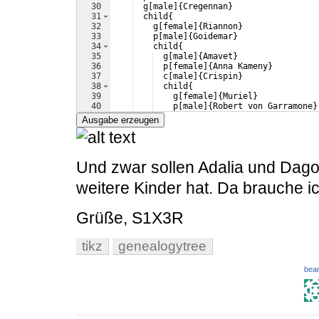
30
  g
[
male
]
{
Cregennan
}
31
  child
{
32
    g
[
female
]
{
Riannon
}
33
    p
[
male
]
{
Goidemar
}
34
    child
{
35
  g
[
male
]
{
Amavet
}
36
  p
[
female
]
{
Anna Kameny
}
37
  c
[
male
]
{
Crispin
}
38
  child
{
39
    g
[
female
]
{
Muriel
}
40
    p
[
male
]
{
Robert von Garramone
}
41
    child
{
Ausgabe erzeugen
Und zwar sollen Adalia und Dago
weitere Kinder hat. Da brauche ich
Grüße, S1X3R
tikz
genealogytree
bear