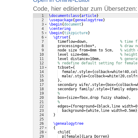
Code, hier editierbar zum Übersetzen:
1
\documentclass
{
article
}
2
\usepackage
{
genealogytree
}
3
\begin
{
document
}
4
\centering
5
\begin
{
tikzpicture
}
6
\gtrset
{
7
    timeflow=down,               
% time f
8
    processing=tcbox*,           
% draw n
9
    node size from=8mm to 5cm,   
% width 
10
    level size=6mm,              
% height
11
    level distance=10mm,         
% genera
12
% redefine default setting for female
13
    tcbset=
{
14
  female/.style=
{
colback=white!40,col
15
  male/.style=
{
colback=white!20,colfr
16
}
,
17
    secondary wife/.style=
{
box=
{
colback=w
18
    secondary family/.style=
{
family edges
19
% 
20
    box=
{
size=fbox,drop fuzzy shadow
}
,   
21
% 
22
    edges=
{
foreground=
{
black,line width=0
23
  background=
{
white,line width=0.5mm
}
24
}
25
26
\genealogytree
27
{
28
    child
{
29
  p
[
female
]
{
Lara Dorren
}