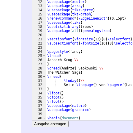
12
\usepackage
{
xcolor
}
13
\usepackage
{
array
}
14
\usepackage
{
tikz-qtree
}
15
\usepackage
{
tkz-graph
}
16
\renewcommand
*
{
\EdgeLineWidth
}
{
0.15pt
}
17
\usepackage
{
tikz
}
18
\usetikzlibrary
{
trees
}
19
\usepackage
[
all
]
{
genealogytree
}
20
21
\sectionfont
{
\fontsize
{
12
}
{
8
}
\selectfont
}
22
\subsectionfont
{
\fontsize
{
10
}
{
8
}
\selectfo
23
24
\pagestyle
{
fancy
}
25
\lhead
{
26
Janosch Krug 
\\
27
}
28
\chead
{
Andrzej Sapkowski 
\\
29
The Witcher Saga
}
30
\rhead
{
31
\today
{
}
\\
32
    Seite 
\thepage
{
}
 von 
\pageref
{
Las
33
}
34
\lfoot
{
}
35
\cfoot
{
}
36
\rfoot
{
}
37
\usepackage
{
natbib
}
38
\usepackage
{
graphicx
}
39
40
\begin
{
document
}
41
Ausgabe erzeugen