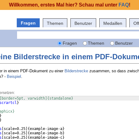
Willkommen, erstes Mal hier? Schau mal unter
FAQ
!
Fragen
Themen
Benutzer
Medaillen
Of
Fragen
Themen
Benutzer
 eine Bilderstrecke in einem PDF-Dokum
der in einem PDF-Dokument zu einer
Bilderstrecke
zusammen, so dass zwisch
n? -
Beispiel
.
ersetzen:
[border=5pt, varwidth]{standalone}
scrartcl
}
aphicx}
}
}
s
[
scale=0.25
]
{
example-image-a
}
s
[
scale=0.25
]
{
example-image-b
}
s
[
scale=0.25
]
{
example-image-c
}