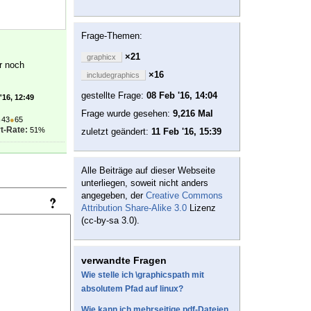
Frage-Themen:
×21
graphicx
r noch
×16
includegraphics
gestellte Frage:
08 Feb '16, 14:04
'16, 12:49
Frage wurde gesehen:
9,216 Mal
●
43
●
65
t-Rate:
51%
zuletzt geändert:
11 Feb '16, 15:39
Alle Beiträge auf dieser Webseite
unterliegen, soweit nicht anders
angegeben, der
Creative Commons
Attribution Share-Alike 3.0
Lizenz
(cc-by-sa 3.0).
verwandte Fragen
Wie stelle ich \graphicspath mit
absolutem Pfad auf linux?
Wie kann ich mehrseitige pdf-Dateien