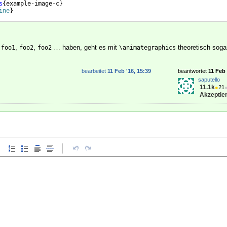
s
{
example-image-c
}
ine
}
n
,
,
… haben, geht es mit
theoretisch soga
foo1
foo2
foo2
\animategraphics
bearbeitet
11 Feb '16, 15:39
beantwortet
11 Feb 
saputello
11.1k
●
21
Akzeptier