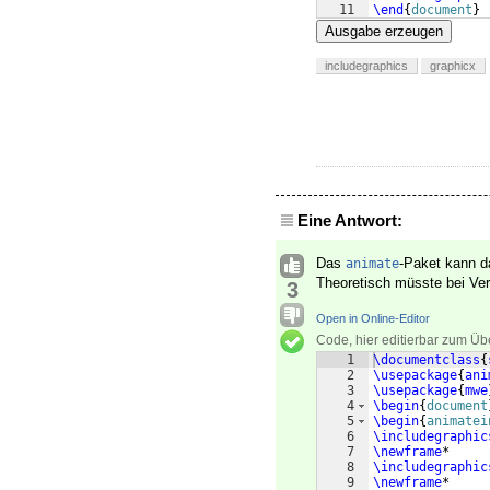
11
\end
{
document
}
Ausgabe erzeugen
includegraphics
graphicx
Eine Antwort:
Das
-Paket kann da
animate
Theoretisch müsste bei Ve
3
Open in Online-Editor
Code, hier editierbar zum Üb
1
\documentclass
{
2
\usepackage
{
ani
3
\usepackage
{
mwe
4
\begin
{
document
5
\begin
{
animatei
6
\includegraphic
7
\newframe
*
8
\includegraphic
9
\newframe
*