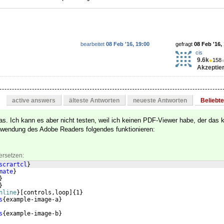
bearbeitet
08 Feb '16, 19:00
gefragt
08 Feb '16,
cis
9.6k
●
158
Akzeptier
active answers
älteste Antworten
neueste Antworten
Beliebt
s. Ich kann es aber nicht testen, weil ich keinen PDF-Viewer habe, der das 
rwendung des Adobe Readers folgendes funktionieren:
ersetzen:
scrartcl
}
mate
}
}
}
nline
}
[
controls,loop
]
{
1
}
s
{
example-image-a
}
s
{
example-image-b
}