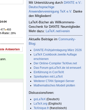
Mit Unterstützung durch
DANTE e.V.:
Deutschsprachige
Anwendervereinigung TeX e.V.
Danke
den Mitgliedern!
 14:04
LaTeX-Bücher als Willkommens-
Geschenk für DANTE Neumitglieder.
●
477
●
493
Mehr dazu:
LaTeX.net/verein
t-Rate:
28%
Aktuelle Beiträge im
Community-
Blog
:
este Antworten
DANTE-Frühjahrstagung März 2026
LaTeX Cookbook zweite Auflage
kann.
erschienen
Der Online-Compiler TeXlive.net
Das Forum goLaTeX.de ist erneuert
Einführung in ConTeXt
Spielkarten mit LaTeX
Weiterer CTAN Spiegel-Server
Mathematisches Modell plotten
Diskussionsforen:
goLaTeX
(Deutsch)
LaTeX.org
(Englisch)
TeXnique.fr
(französisch)