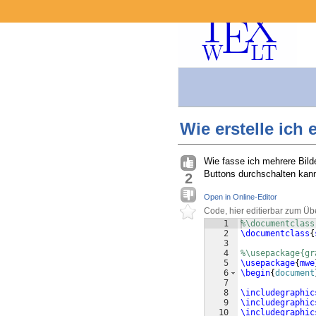
Wie erstelle ich
Wie fasse ich mehrere Bil
Buttons durchschalten kan
2
Open in Online-Editor
Code, hier editierbar zum Üb
1
%\documentclass
2
\documentclass
{
3
4
%\usepackage{gr
5
\usepackage
{
mwe
6
\begin
{
document
7
8
\includegraphic
9
\includegraphic
10
\includegraphic