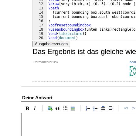
12
\draw
[
very thick,->
]
(
0,-5
)
--
(
0,2
)
 node 
[
13
\path
14
(
current bounding box.south west
)
coordi
15
(
current bounding box.east|-oben
)
coordi
16
;
17
\pgfresetboundingbox
18
\useasboundingbox
(
unten links
)
rectangle
(
o
19
\end
{
tikzpicture
}
}
20
\end
{
document
}
Ausgabe erzeugen
Das Ergebnis ist das gleiche wi
Permanenter link
bear
Deine Antwort