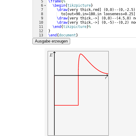
5
\frame
{
%
6
\begin
{
tikzpicture
}
7
\draw
[
very thick,red
]
(
0,0
)
--
(
0,-2.5
)
8
  to
[
out=90,in=180,in looseness=0.25
]
9
\draw
[
very thick,->
]
(
0,0
)
--
(
4.5,0
)
 n
10
\draw
[
very thick,->
]
(
0,-5
)
--
(
0,2
)
 no
11
\end
{
tikzpicture
}
%
12
}
13
\end
{
document
}
Ausgabe erzeugen