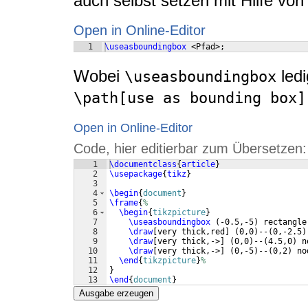
auch selbst setzen mit Hilfe von
Open in Online-Editor
1
\useasboundingbox
 <Pfad>;
Wobei
ledi
\useasboundingbox
\path[use as bounding box]
Open in Online-Editor
Code, hier editierbar zum Übersetzen:
1
\documentclass
{
article
}
2
\usepackage
{
tikz
}
3
4
\begin
{
document
}
5
\frame
{
%
6
\begin
{
tikzpicture
}
7
\useasboundingbox
(
-0.5,-5
)
 rectangle
8
\draw
[
very thick,red
]
(
0,0
)
--
(
0,-2.5
)
9
\draw
[
very thick,->
]
(
0,0
)
--
(
4.5,0
)
 n
10
\draw
[
very thick,->
]
(
0,-5
)
--
(
0,2
)
 no
11
\end
{
tikzpicture
}
%
12
}
13
\end
{
document
}
Ausgabe erzeugen