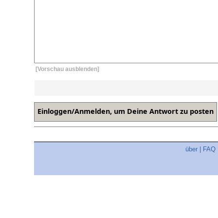
[Vorschau ausblenden]
über
|
FAQ