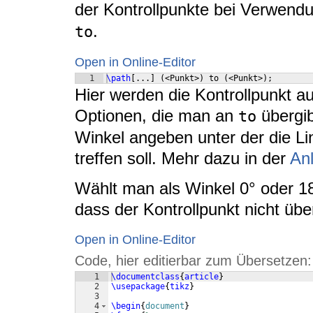
der Kontrollpunkte bei Verwend
.
to
Open in Online-Editor
1
\path
[
...
]
(
<Punkt>
)
 to 
(
<Punkt>
)
;
Hier werden die Kontrollpunkt a
Optionen, die man an
übergib
to
Winkel angeben unter der die Li
treffen soll. Mehr dazu in der
Anl
Wählt man als Winkel 0° oder 18
dass der Kontrollpunkt nicht übe
Open in Online-Editor
Code, hier editierbar zum Übersetzen:
1
\documentclass
{
article
}
2
\usepackage
{
tikz
}
3
4
\begin
{
document
}