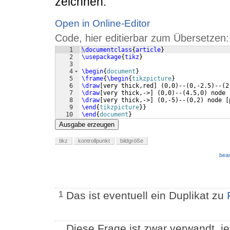
zeichnen.
Open in Online-Editor
Code, hier editierbar zum Übersetzen:
1
\documentclass
{
article
}
2
\usepackage
{
tikz
}
3
4
\begin
{
document
}
5
\frame
{
\begin
{
tikzpicture
}
6
\draw
[
very thick,red
]
(
0,0
)
--
(
0,-2.5
)
--
(
2
7
\draw
[
very thick,->
]
(
0,0
)
--
(
4.5,0
)
 node 
8
\draw
[
very thick,->
]
(
0,-5
)
--
(
0,2
)
 node 
[
9
\end
{
tikzpicture
}
}
10
\end
{
document
}
Ausgabe erzeugen
tikz
kontrollpunkt
bildgröße
bear
Das ist eventuell ein Duplikat zu
1
Diese Frage ist zwar verwandt, je