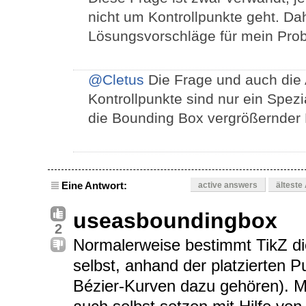
nicht um Kontrollpunkte geht. Dah
Lösungsvorschläge für mein Prob
@Cletus
Die Frage und auch die A
Kontrollpunkte sind nur ein Spezia
die Bounding Box vergrößernder
Eine Antwort:
active answers
älteste
useasboundingbox
2
Normalerweise bestimmt TikZ di
selbst, anhand der platzierten 
Bézier-Kurven dazu gehören). 