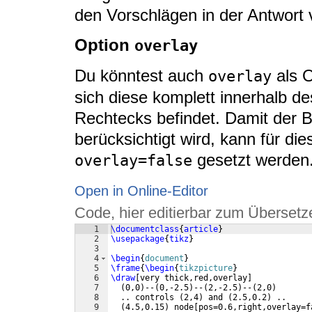
den Vorschlägen in der Antwort
Option
overlay
Du könntest auch
als O
overlay
sich diese komplett innerhalb 
Rechtecks befindet. Damit der 
berücksichtigt wird, kann für die
gesetzt werden
overlay=false
Open in Online-Editor
Code, hier editierbar zum Übersetz
1
\documentclass
{
article
}
2
\usepackage
{
tikz
}
3
4
\begin
{
document
}
5
\frame
{
\begin
{
tikzpicture
}
6
\draw
[
very thick,red,overlay
]
7
(
0,0
)
--
(
0,-2.5
)
--
(
2,-2.5
)
--
(
2,0
)
8
  .. controls 
(
2,4
)
 and 
(
2.5,0.2
)
 ..
9
(
4.5,0.15
)
 node
[
pos=0.6,right,overlay=f