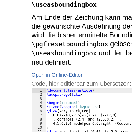
\useasboundingbox
Am Ende der Zeichung kann man
die gewünschte Ausdehnung der
wird die bisher ermittelte Bound
gelösch
\pgfresetboundingbox
und den be
\useasboundingbox
neu definiert.
Open in Online-Editor
Code, hier editierbar zum Übersetzen:
1
\documentclass
{
article
}
2
\usepackage
{
tikz
}
3
4
\begin
{
document
}
5
\frame
{
\begin
{
tikzpicture
}
6
\draw
[
very thick,red
]
7
(
0,0
)
--
(
0,-2.5
)
--
(
2,-2.5
)
--
(
2,0
)
8
  .. controls 
(
2,4
)
 and 
(
2.5,0.2
)
 ..
9
(
4.5,0.15
)
 node
[
pos=0.6,right
]
{
Coulomb
10
;
11
\draw
[
very thick,->
]
(
0,0
)
--
(
4.5,0
)
 node 