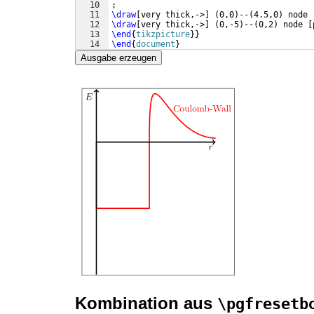
10
;
11
\draw
[
very thick,->
]
(
0,0
)
--
(
4.5,0
)
 node 
12
\draw
[
very thick,->
]
(
0,-5
)
--
(
0,2
)
 node 
[
13
\end
{
tikzpicture
}
}
14
\end
{
document
}
Ausgabe erzeugen
Kombination aus
\pgfresetb