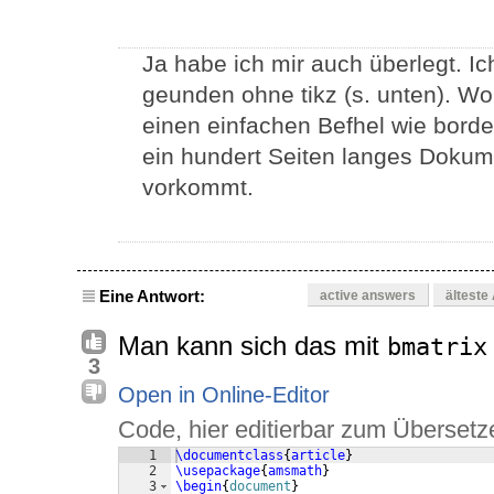
Ja habe ich mir auch überlegt. 
geunden ohne tikz (s. unten). Wo
einen einfachen Befhel wie border
ein hundert Seiten langes Dokum
vorkommt.
Eine Antwort:
active answers
älteste
Man kann sich das mit
bmatrix
3
Open in Online-Editor
Code, hier editierbar zum Übersetz
1
\documentclass
{
article
}
2
\usepackage
{
amsmath
}
3
\begin
{
document
}