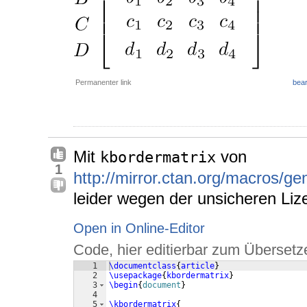
Permanenter link
bear
Mit
von
kbordermatrix
1
http://mirror.ctan.org/macros/ge
leider wegen der unsicheren Liz
Open in Online-Editor
Code, hier editierbar zum Übersetz
1
\documentclass
{
article
}
2
\usepackage
{
kbordermatrix
}
3
\begin
{
document
}
4
5
\kbordermatrix
{