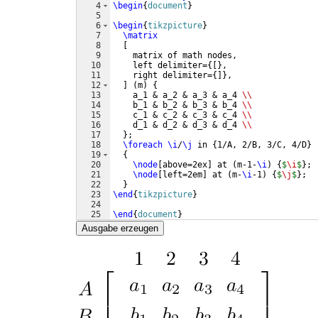
4
\begin
{
document
}
5
6
\begin
{
tikzpicture
}
7
\matrix
8
[
9
    matrix of math nodes,
10
    left delimiter=
{[
}
,
11
    right delimiter=
{
]}
,
12
]
(
m
)
{
13
    a_1 & a_2 & a_3 & a_4 
\\
14
    b_1 & b_2 & b_3 & b_4 
\\
15
    c_1 & c_2 & c_3 & c_4 
\\
16
    d_1 & d_2 & d_3 & d_4 
\\
17
}
;
18
\foreach
\i
/
\j
 in 
{
1/A, 2/B, 3/C, 4/D
}
19
{
20
\node
[
above=2ex
]
 at 
(
m-1-
\i
)
{
$
\i
$
}
;
21
\node
[
left=2em
]
 at 
(
m-
\i
-1
)
{
$
\j
$
}
;
22
}
23
\end
{
tikzpicture
}
24
25
\end
{
document
}
Ausgabe erzeugen