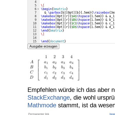
4
5
\[
6
\begin
{
bmatrix
}
7
  & 
\parbox
[
b
]
[
0pt
]
[
b
]
{
.5em
}
{
\raisebox
{
3e
8
\makebox
[
0pt
]
[
r
]
{
$A$
\hspace
{
1.5em
}}
 & a_1
9
\makebox
[
0pt
]
[
r
]
{
$B$
\hspace
{
1.5em
}}
 & b_1
10
\makebox
[
0pt
]
[
r
]
{
$C$
\hspace
{
1.5em
}}
 & c_1
11
\makebox
[
0pt
]
[
r
]
{
$D$
\hspace
{
1.5em
}}
 & d_1
12
\end
{
bmatrix
}
13
\]
14
15
\end
{
document
}
Ausgabe erzeugen
Empfehlen würde ich das aber n
StackExchange
, die wohl urspr
Mathmode
stammt, ist da wesen
Permanenter link
bear