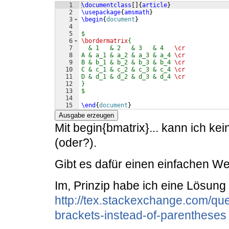
1
\documentclass
[
]
{
article
}
2
\usepackage
{
amsmath
}
3
\begin
{
document
}
4
5
$
6
\bordermatrix
{
7
  & 1   & 2   & 3   & 4   
\cr
8
A & a_1 & a_2 & a_3 & a_4 
\cr
9
B & b_1 & b_2 & b_3 & b_4 
\cr
10
C & c_1 & c_2 & c_3 & c_4 
\cr
11
D & d_1 & d_2 & d_3 & d_4 
\cr
12
}
13
$
14
15
\end
{
document
}
Ausgabe erzeugen
Mit begin{bmatrix}... kann ich k
(oder?).
Gibt es dafür einen einfachen We
Im, Prinzip habe ich eine Lösung
http://tex.stackexchange.com/que
brackets-instead-of-parentheses