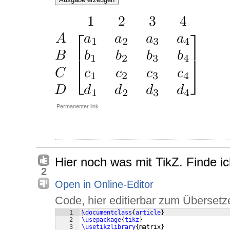
Permanenter link
Hier noch was mit TikZ. Finde ic
2
Open in Online-Editor
Code, hier editierbar zum Übersetz
1
\documentclass
{
article
}
2
\usepackage
{
tikz
}
3
\usetikzlibrary
{
matrix
}