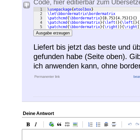
Code, hier editierbar zum Übersetz
1
\usepackage
{
etoolbox
}
2
\let\bbordermatrix\bordermatrix
3
\patchcmd
{
\bbordermatrix
}
{
8.75
}
{
4.75
}
{
}
{
}
4
\patchcmd
{
\bbordermatrix
}
{
\left
(
}
{
\left
[
}
{
5
\patchcmd
{
\bbordermatrix
}
{
\right
)}
{
\right
]
Ausgabe erzeugen
Liefert bis jetzt das beste und ü
gefunden habe (Seite oben). Gi
ich anwenden kann, ohne borde
Permanenter link
bear
Deine Antwort