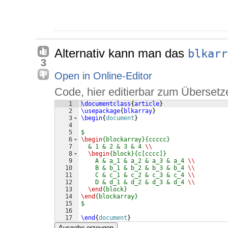
Alternativ kann man das
blkarr
3
Open in Online-Editor
Code, hier editierbar zum Übersetz
1
\documentclass
{
article
}
2
\usepackage
{
blkarray
}
3
\begin
{
document
}
4
5
$
6
\begin
{blockarray}{ccccc}
7
  & 1 & 2 & 3 & 4 
\\
8
\begin
{block}{c[cccc]}
9
    A & a_1 & a_2 & a_3 & a_4 
\\
10
    B & b_1 & b_2 & b_3 & b_4 
\\
11
    C & c_1 & c_2 & c_3 & c_4 
\\
12
    D & d_1 & d_2 & d_3 & d_4 
\\
13
\end
{block}
14
\end
{blockarray}
15
$
16
17
\end
{
document
}
Ausgabe erzeugen