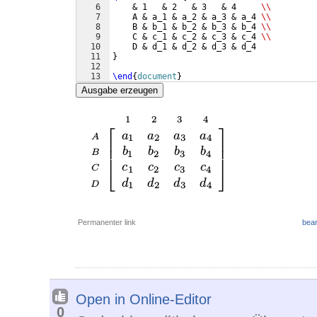
6
    & 1   & 2   & 3   & 4     
\\
7
    A & a_1 & a_2 & a_3 & a_4 
\\
8
    B & b_1 & b_2 & b_3 & b_4 
\\
9
    C & c_1 & c_2 & c_3 & c_4 
\\
10
    D & d_1 & d_2 & d_3 & d_4 
11
}
12
13
\end
{
document
}
Ausgabe erzeugen
Permanenter link
bear
Open in Online-Editor
0