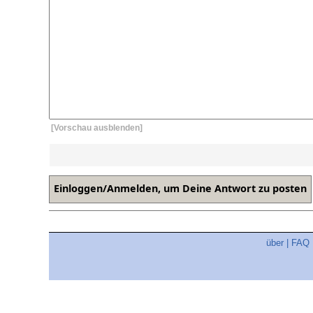
[Vorschau ausblenden]
über
|
FAQ