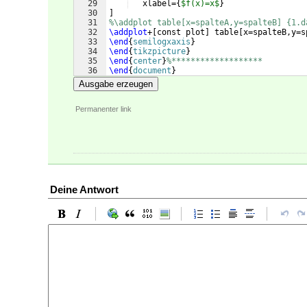
29
   xlabel=
{
$f(x)=x$
}
30
]
31
%\addplot table[x=spalteA,y=spalteB] {1.d
32
\addplot
+
[
const plot
]
 table
[
x=spalteB,y=s
33
\end
{
semilogxaxis
}
34
\end
{
tikzpicture
}
35
\end
{
center
}
%*******************
36
\end
{
document
}
Ausgabe erzeugen
Permanenter link
Deine Antwort