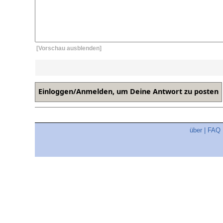
[Vorschau ausblenden]
über
|
FAQ