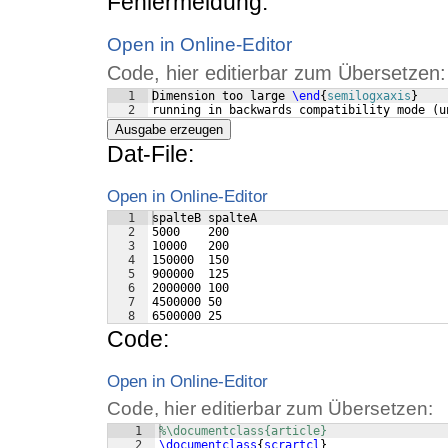
Fehlermeldung:
Open in Online-Editor
Code, hier editierbar zum Übersetzen:
1
Dimension too large 
\end
{
semilogxaxis
}
2
running in backwards compatibility mode 
(
u
Ausgabe erzeugen
Dat-File:
Open in Online-Editor
1
spalteB spalteA
2
5000    200
3
10000   200
4
150000  150
5
900000  125
6
2000000 100
7
4500000 50
8
6500000 25
Code:
Open in Online-Editor
Code, hier editierbar zum Übersetzen:
1
%\documentclass{article}
2
\documentclass
{
scrartcl
}