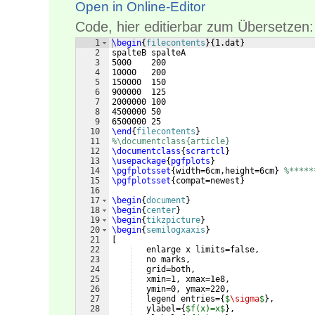
Open in Online-Editor
Code, hier editierbar zum Übersetzen:
1
\begin
{
filecontents
}
{
1.dat
}
2
spalteB spalteA
3
5000    200
4
10000   200
5
150000  150
6
900000  125
7
2000000 100
8
4500000 50
9
6500000 25
10
\end
{
filecontents
}
11
%\documentclass{article}
12
\documentclass
{
scrartcl
}
13
\usepackage
{
pgfplots
}
14
\pgfplotsset
{
width=6cm,height=6cm
}
%*****
15
\pgfplotsset
{
compat=newest
}
16
17
\begin
{
document
}
18
\begin
{
center
}
19
\begin
{
tikzpicture
}
20
\begin
{
semilogxaxis
}
21
[
22
   enlarge x limits=false,
23
   no marks,
24
   grid=both,
25
   xmin=1, xmax=1e8,
26
   ymin=0, ymax=220,
27
   legend entries=
{
$
\sigma
$
}
,
28
   ylabel=
{
$f(x)=x$
}
,