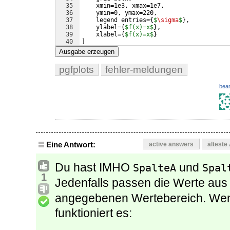
35
    xmin=1e3, xmax=1e7,
36
    ymin=0, ymax=220,
37
    legend entries=
{
$
\sigma
$
}
,
38
    ylabel=
{
$f(x)=x$
}
,
39
    xlabel=
{
$f(x)=x$
}
40
]
41
Ausgabe erzeugen
pgfplots
fehler-meldungen
bear
Eine Antwort:
active answers
älteste
Du hast IMHO
und
SpalteA
Spal
1
Jedenfalls passen die Werte au
angegebenen Wertebereich. Wen
funktioniert es: