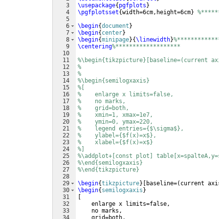
3
\usepackage
{
pgfplots
}
4
\pgfplotsset
{
width=6cm,height=6cm
}
%*****
5
6
\begin
{
document
}
7
\begin
{
center
}
8
\begin
{
minipage
}
{
\linewidth
}
%************
9
\centering
%*******************
10
11
%\begin{tikzpicture}[baseline=(current ax
12
%
13
%
14
%\begin{semilogxaxis}
15
%[
16
%    enlarge x limits=false,
17
%    no marks,
18
%    grid=both,
19
%    xmin=1, xmax=1e7,
20
%    ymin=0, ymax=220,
21
%    legend entries={$\sigma$},
22
%    ylabel={$f(x)=x$},
23
%    xlabel={$f(x)=x$}
24
%]
25
%\addplot+[const plot] table[x=spalteA,y=
26
%\end{semilogxaxis}
27
%\end{tikzpicture}
28
29
\begin
{
tikzpicture
}
[
baseline=
(
current axi
30
\begin
{
semilogxaxis
}
31
[
32
    enlarge x limits=false,
33
    no marks,
34
    grid=both,