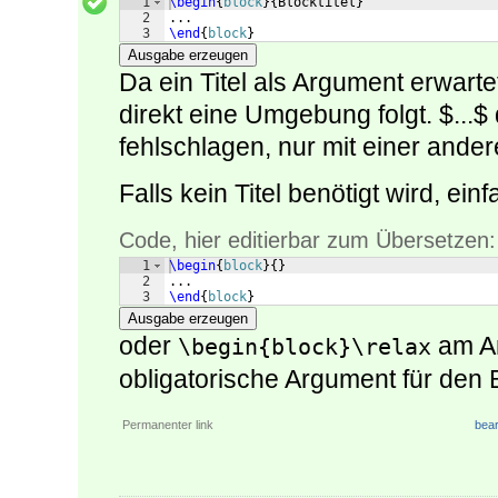
1
\begin
{
block
}
{
Blocktitel
}
2
...
3
\end
{
block
}
Ausgabe erzeugen
Da ein Titel als Argument erwarte
direkt eine Umgebung folgt. $...$
fehlschlagen, nur mit einer ande
Falls kein Titel benötigt wird, ei
Code, hier editierbar zum Übersetzen:
1
\begin
{
block
}
{
}
2
...
3
\end
{
block
}
Ausgabe erzeugen
oder
am A
\begin{block}\relax
obligatorische Argument für den Bl
Permanenter link
bear