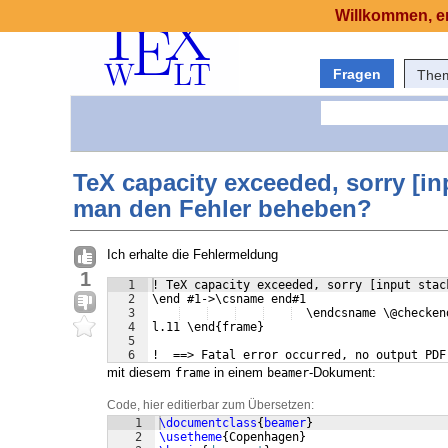
Willkommen, er
Fragen
The
TeX capacity exceeded, sorry [in
man den Fehler beheben?
Ich erhalte die Fehlermeldung
1
1
! TeX capacity exceeded, sorry [input stac
2
\end #1->\csname end#1
3
  \endcsname \@checken
4
l.11 \end{frame}
5
6
!  ==> Fatal error occurred, no output PDF
mit diesem
in einem
-Dokument:
frame
beamer
Code, hier editierbar zum Übersetzen:
1
\documentclass
{
beamer
}
2
\usetheme
{
Copenhagen
}