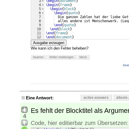
3
\begin
{
document
}
4
\begin
{
frame
}
5
\begin
{
block
}
6
\begin
{
quote
}
7
  Die ganzen Zahlen hat der liebe Got
8
  alles andere ist Menschenwerk. 
(
Leo
9
\end
{
quote
}
10
\end
{
block
}
11
\end
{
frame
}
12
\end
{
document
}
Ausgabe erzeugen
Wie kann ich den Fehler beheben?
beamer
fehler-meldungen
block
bear
Eine Antwort:
active answers
älteste
Es fehlt der Blocktitel als Argume
4
Code, hier editierbar zum Übersetzen: