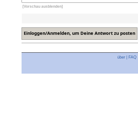
[Vorschau ausblenden]
über
|
FAQ