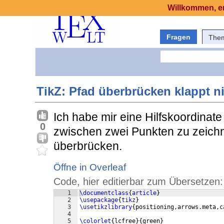
Willkommen, er
Fragen
The
TikZ: Pfad überbrücken klappt n
Ich habe mir eine Hilfskoordinate
0
zwischen zwei Punkten zu zeichn
überbrücken.
Öffne in Overleaf
Code, hier editierbar zum Übersetzen:
1
\documentclass
{
article
}
2
\usepackage
{
tikz
}
3
\usetikzlibrary
{
positioning,arrows.meta,c
4
5
\colorlet
{
lcfree
}
{
green
}