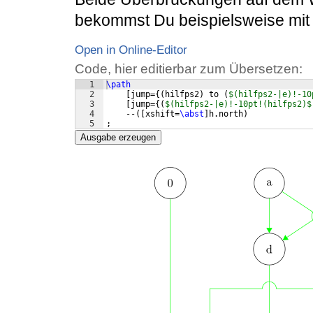
bekommst Du beispielsweise mit
Open in Online-Editor
Code, hier editierbar zum Übersetzen:
1
\path
2
[
jump=
{(
hilfps2
)
 to 
(
$(hilfps2-|e)!-10
3
[
jump=
{(
$(hilfps2-|e)!-10pt!(hilfps2)$
4
    --
([
xshift=
\abst
]
h.north
)
5
;
Ausgabe erzeugen