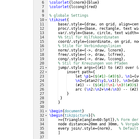
6
\colorlet
{
lcnorm
}
{
blue
}
7
\colorlet
{
lccong
}
{
red
}
8
9
% globale Settings
10
\tikzset
{
11
    base/.style=
{
draw, on grid, align=cen
12
    proc/.style=
{
base, rectangle, text wi
13
    var/.style=
{
base, circle, text width=
14
%% Stil für Hilfskoordinaten
15
    coord/.style=
{
coordinate, on grid, no
16
% Stile für Verbindungslinien
17
    norm/.style=
{
->, draw, lcnorm
}
,
18
    free/.style=
{
->, draw, lcfree
}
,
19
    cong/.style=
{
->, draw, lccong
}
,
20
% Stil für Kreuzungen von Pfaden
21
    jump/.style args=
{(
#1
)
 to 
(
#2
)
 over 
(
22
    insert path=
{
23
    let 
\p
1=
(
$(#1)-(#3)$
)
, 
\n
1=
{
v
24
\n
2=
{
atan2
(
\y
1,
\x
1
)}
, 
\n
3=
{
ab
25
(
#1
)
 -- 
(
$(#1)!
\n
1-
\n
3!(#3)$
)
26
    arc 
(
\n
2:
\n
2+
\n
4:
\n
3
)
 -- 
(
#2
)
27
}
28
}
29
}
30
31
\begin
{
document
}
32
\begin
{
tikzpicture
}
[
%
33
    >=
{
Triangle
[
angle=60:5pt
]}
,
% Form der
34
    node distance=20mm and 30mm, 
% Vorgab
35
    every join/.style=
{
norm
}
,   
% Default
36
]
37