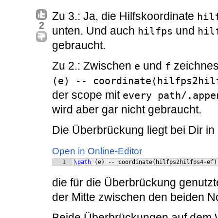
Zu 3.: Ja, die Hilfskoordinate
hil
2
unten. Und auch
und
hilfps
hil
gebraucht.
Zu 2.: Zwischen
und
zeichnest
e
f
(e) -- coordinate(hilfps2hil
der scope mit
every path/.appe
wird aber gar nicht gebraucht.
Die Überbrückung liegt bei Dir i
Open in Online-Editor
1
\path
(
e
)
 -- coordinate
(
hilfps2hilfps4-ef
)
die für die Überbrückung genutz
der Mitte zwischen den beiden No
Beide Überbrückungen auf dem