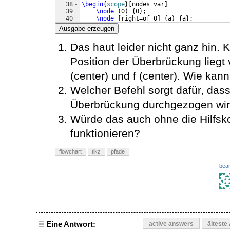
38
\begin
{
scope
}
[
nodes=var
]
39
\node
(
0
)
{
0
}
;
40
\node
[
right=of 0
]
(
a
)
{
a
}
;
41
\node
[
right=of a
]
(
b
)
{
b
}
;
Ausgabe erzeugen
Das haut leider nicht ganz hin. 
Position der Überbrückung liegt 
(center) und f (center). Wie kan
Welcher Befehl sorgt dafür, dass
Überbrückung durchgezogen wi
Würde das auch ohne die Hilfsko
funktionieren?
flowchart
tikz
pfade
bear
Eine Antwort:
active answers
älteste