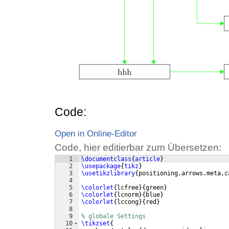
Code:
Open in Online-Editor
Code, hier editierbar zum Übersetzen:
1
\documentclass
{
article
}
2
\usepackage
{
tikz
}
3
\usetikzlibrary
{
positioning,arrows.meta,c
4
5
\colorlet
{
lcfree
}
{
green
}
6
\colorlet
{
lcnorm
}
{
blue
}
7
\colorlet
{
lccong
}
{
red
}
8
9
% globale Settings
10
\tikzset
{