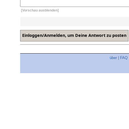
[Vorschau ausblenden]
über
|
FAQ