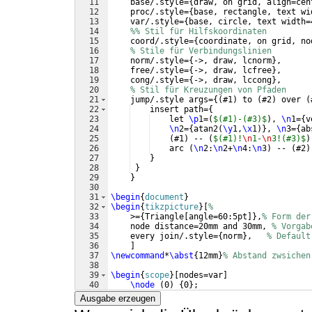
11
    base/.style=
{
draw, on grid, align=cen
12
    proc/.style=
{
base, rectangle, text wi
13
    var/.style=
{
base, circle, text width=
14
%% Stil für Hilfskoordinaten
15
    coord/.style=
{
coordinate, on grid, no
16
% Stile für Verbindungslinien
17
    norm/.style=
{
->, draw, lcnorm
}
,
18
    free/.style=
{
->, draw, lcfree
}
,
19
    cong/.style=
{
->, draw, lccong
}
,
20
% Stil für Kreuzungen von Pfaden
21
    jump/.style args=
{(
#1
)
 to 
(
#2
)
 over 
(
22
    insert path=
{
23
    let 
\p
1=
(
$(#1)-(#3)$
)
, 
\n
1=
{
v
24
\n
2=
{
atan2
(
\y
1,
\x
1
)}
, 
\n
3=
{
ab
25
(
#1
)
 -- 
(
$(#1)!
\n
1-
\n
3!(#3)$
)
26
    arc 
(
\n
2:
\n
2+
\n
4:
\n
3
)
 -- 
(
#2
)
27
}
28
}
29
}
30
31
\begin
{
document
}
32
\begin
{
tikzpicture
}
[
%
33
    >=
{
Triangle
[
angle=60:5pt
]}
,
% Form der
34
    node distance=20mm and 30mm, 
% Vorgab
35
    every join/.style=
{
norm
}
,   
% Default
36
]
37
\newcommand
*
\abst
{
12mm
}
% Abstand zwsichen
38
39
\begin
{
scope
}
[
nodes=var
]
40
\node
(
0
)
{
0
}
;
41
\node
[
right=of 0
]
(
a
)
{
a
}
;
Ausgabe erzeugen