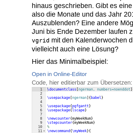
hinaus geschrieben. Gibt es eine
also die Monate und das Jahr 201
Auszublenden? Eine andere Mögli
Juni bis Ende Dezember laufen z
mit den Kalenderwochen du
vgrid
vielleicht auch eine Lösung?
Hier das Minimalbeispiel:
Open in Online-Editor
Code, hier editierbar zum Übersetzen:
1
\documentclass
[
ngerman, numbers=noenddot
]
2
3
\usepackage
[
ngerman
]
{
babel
}
4
5
\usepackage
{
pgfgantt
}
6
\usepackage
{
lscape
}
7
8
\newcounter
{
myWeekNum
}
9
\stepcounter
{
myWeekNum
}
10
% 
11
\newcommand
{
\myWeek
}
{