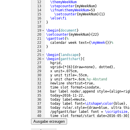
12
\themyWeekNum
13
\stepcounter
{
myWeekNum
}
14
\ifnum\themyWeekNum
=53 
15
\setcounter
{
myWeekNum
}
{
1
}
16
\else\fi
17
}
18
19
\begin
{
document
}
20
\setcounter
{
myWeekNum
}
{
22
}
21
\ganttset
{
% 
22
  calendar week text=
{
\myWeek
{
}}
% 
23
}
24
25
\begin
{
landscape
}
26
\begin
{
ganttchart
}
[
27
  hgrid, 
28
  vgrid=
{
*
{
6
}
{
draw=none
}
, dotted
}
, 
29
  x unit=.075cm, 
30
  y unit title=.55cm, 
31
  y unit chart=.6cm,
%y-Abstand 
32
  newline shortcut=true, 
33
  time slot format=isodate, 
34
  bar label node/.append style=
{
align=rig
35
  today=2016-11-22, 
36
  today label=Heute, 
37
  today label font=
\itshape\color
{
blue
}
,
38
  today rule/.style=
{
draw=blue, ultra thi
39
  /pgfgantt/bar label font = 
\scriptsize
,
40
  time slot format/start date=2016-05-30
]
41
{
2016-05-30
}
{
2017-01-01
}
Ausgabe erzeugen