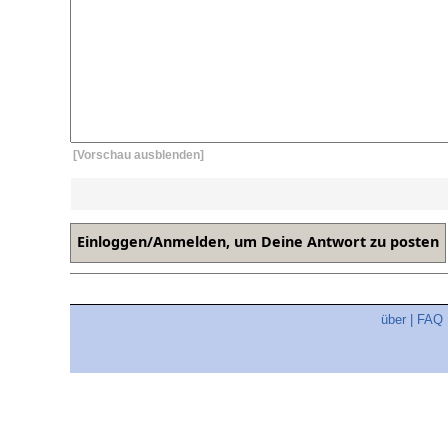
[Vorschau ausblenden]
über
|
FAQ