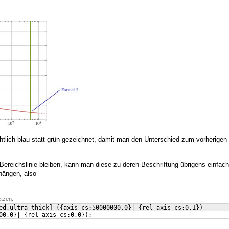
chtlich blau statt grün gezeichnet, damit man den Unterschied zum vorherigen
Bereichslinie bleiben, kann man diese zu deren Beschriftung übrigens einfac
ängen, also
etzen:
ed,ultra thick
]
({
axis cs:50000000,0
}
|-
{
rel axis cs:0,1
})
 --
00,0
}
|-
{
rel axis cs:0,0
})
;