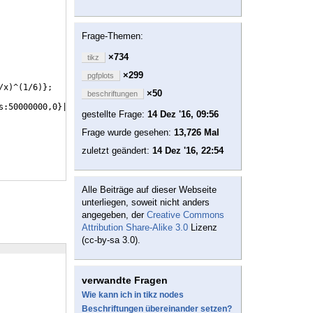
Frage-Themen:
×734
tikz
×299
pgfplots
/x
)
^
(
1/6
)}
;
×50
beschriftungen
s:50000000,0
}
|-
{
rel axis cs:0,0
})
;
gestellte Frage:
14 Dez '16, 09:56
Frage wurde gesehen:
13,726 Mal
zuletzt geändert:
14 Dez '16, 22:54
Alle Beiträge auf dieser Webseite
unterliegen, soweit nicht anders
angegeben, der
Creative Commons
Attribution Share-Alike 3.0
Lizenz
(cc-by-sa 3.0).
verwandte Fragen
Wie kann ich in tikz nodes
Beschriftungen übereinander setzen?