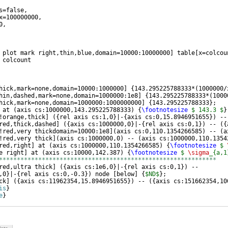
s=false,   
x=100000000, 
0,            
 plot mark right,thin,blue,domain=10000:10000000
]
 table
[
x=colcou
 colcount
hick,mark=none,domain=10000:1000000
]
{
143.295225788333*
(
1000000/
hin,dashed,mark=none,domain=1000000:1e8
]
{
143.295225788333*
(
1000
hick,mark=none,domain=1000000:1000000000
]
{
143.295225788333
}
;
 at 
(
axis cs:1000000,143.295225788333
)
{
\footnotesize
$ 143.3 $
}
!orange,thick
]
({
rel axis cs:1,0
}
|-
{
axis cs:0,15.8946951655
})
 --
red,thick,dashed
]
({
axis cs:1000000,0
}
|-
{
rel axis cs:0,1
})
 -- 
({
!red,very thickdomain=10000:1e8
]
(
axis cs:0,110.1354266585
)
 -- 
(
a
!red,very thick
]
(
axis cs:1000000,0
)
 -- 
(
axis cs:1000000,110.1354
red,right
]
 at 
(
axis cs:1000000,110.1354266585
)
{
\footnotesize
$ 
e right
]
 at 
(
axis cs:10000,142.387
)
{
\footnotesize
$ 
\sigma
_{a,1
*************************************************************
red,ultra thick
]
({
axis cs:1e6,0
}
|-
{
rel axis cs:0,1
})
 --
,0
}
|-
{
rel axis cs:0,-0.3
})
 node 
[
below
]
{
$ND$
}
; 
ck
]
({
axis cs:11962354,15.8946951655
})
 -- 
({
axis cs:151662354,10
is
}
e
}