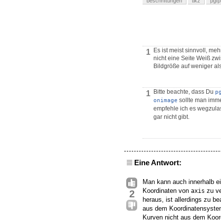
beschriftungen
tikz
pgfp
Es ist meist sinnvoll, m
1
nicht eine Seite Weiß zw
Bildgröße auf weniger al
Bitte beachte, dass Du
p
1
sollte man imm
onimage
empfehle ich es wegzula
gar nicht gibt.
Eine Antwort:
Man kann auch innerhalb e
Koordinaten von
zu ve
axis
2
heraus, ist allerdings zu b
aus dem Koordinatensyste
Kurven nicht aus dem Koor