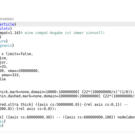
ersetzen:
article
}
plots
}
mpat=1.14
}
% eine compat-Angabe ist immer sinnvoll!
}
ure
}
gxaxis
}
 x limits=false,      
1cm,    
jor,  
=33,      
99, xmax=200000000,
 ymax=333,
lse
hick,mark=none,domain=10000:100000000
]
{
22*
(
100000000/x
)
^
(
1/6
)}
;
hin,dashed,mark=none,domain=100000000:200000000
]
{
22*
(
100000000/
red,ultra thick
]
({
axis cs:50000000,0
}
|-
{
rel axis cs:0,1
})
 --
000,0
}
|-
{
rel axis cs:0,0
})
;
k
]
({
axis cs:60000000,30
})
 -- 
({
axis cs:600000000,100
})
 node
[
abo
is
}
e
}