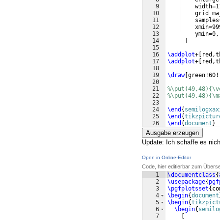
9
    width=1
10
    grid=ma
11
    samples
12
    xmin=99
13
    ymin=0,
14
]
15
16
\addplot
+
[
red,t
17
\addplot
+
[
red,t
18
19
\draw
[
green!60!
20
21
%\put(49,48){\v
22
%\put(49,48){\m
23
24
\end
{
semilogxax
25
\end
{
tikzpictur
26
\end
{
document
}
Ausgabe erzeugen
Update: Ich schaffe es nich
Open in Online-Editor
Code, hier editierbar zum Übers
1
\documentclass
{
2
\usepackage
{
pgf
3
\pgfplotsset
{
co
4
\begin
{
document
5
\begin
{
tikzpict
6
\begin
{
semilo
7
[