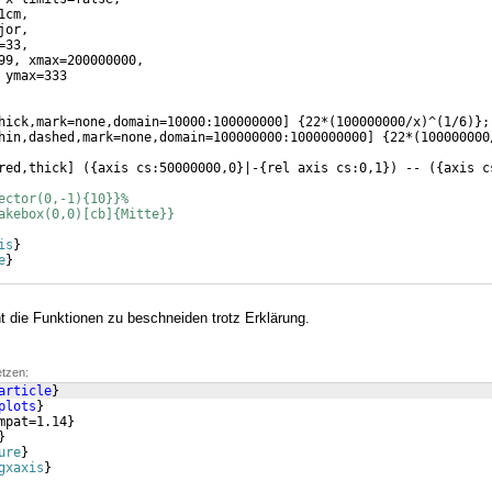
1cm,    
jor,  
=33,      
99, xmax=200000000,  
 ymax=333       
hick,mark=none,domain=10000:100000000
]
{
22*
(
100000000/x
)
^
(
1/6
)}
;
hin,dashed,mark=none,domain=100000000:1000000000
]
{
22*
(
100000000
red,thick
]
({
axis cs:50000000,0
}
|-
{
rel axis cs:0,1
})
 -- 
({
axis c
ector(0,-1){10}}%
akebox(0,0)[cb]{Mitte}}
is
}
e
}
t die Funktionen zu beschneiden trotz Erklärung.
etzen:
article
}
plots
}
mpat=1.14
}
}
ure
}
gxaxis
}