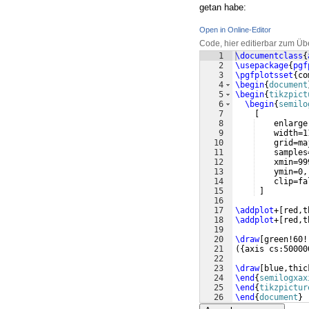
getan habe:
Open in Online-Editor
Code, hier editierbar zum Üb
1
\documentclass
{
2
\usepackage
{
pgf
3
\pgfplotsset
{
co
4
\begin
{
document
5
\begin
{
tikzpict
6
\begin
{
semilo
7
[
8
    enlarge
9
    width=1
10
    grid=ma
11
    samples
12
    xmin=99
13
    ymin=0,
14
    clip=fa
15
]
16
17
\addplot
+
[
red,t
18
\addplot
+
[
red,t
19
20
\draw
[
green!60!
21
({
axis cs:50000
22
23
\draw
[
blue,thic
24
\end
{
semilogxax
25
\end
{
tikzpictur
26
\end
{
document
}