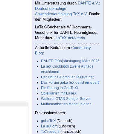
Mit Unterstützung durch
DANTE e.V.:
Deutschsprachige
Anwendervereinigung TeX e.V.
Danke
den Mitgliedern!
LaTeX-Bücher als Willkommens-
Geschenk für DANTE Neumitglieder.
Mehr dazu:
LaTeX.net/verein
Aktuelle Beiträge im
Community-
Blog
:
DANTE-Frühjahrstagung März 2026
LaTeX Cookbook zweite Auflage
erschienen
Der Online-Compiler TeXlive.net
Das Forum goLaTeX.de ist erneuert
Einführung in ConTeXt
Spielkarten mit LaTeX
Weiterer CTAN Spiegel-Server
Mathematisches Modell plotten
Diskussionsforen:
goLaTeX
(Deutsch)
LaTeX.org
(Englisch)
TeXnique.fr
(französisch)