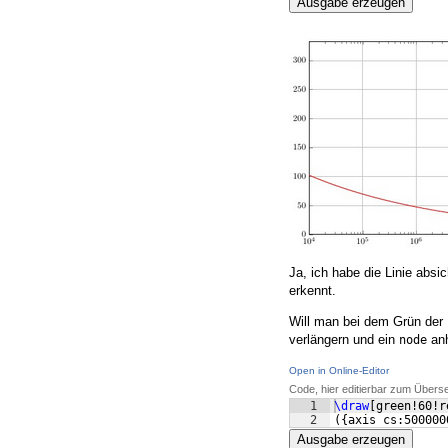
Ausgabe erzeugen
Ja, ich habe die Linie absi
erkennt.
Will man bei dem Grün der 
verlängern und ein
anh
node
Open in Online-Editor
Code, hier editierbar zum Übers
1
\draw
[
green!60!r
2
({
axis cs:500000
Ausgabe erzeugen