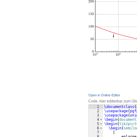
Open in Online-Editor
Code, hier editierbar zum Üb
1
\documentclass
{
2
\usepackage
{
pgf
3
\usepackage
{
oni
4
\begin
{
document
5
\begin
{
tikzpict
6
\begin
{
semilo
7
[
8
    enlarge