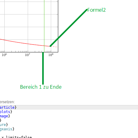
ersetzen:
article
}
plots
}
mage
}
}
ure
}
gxaxis
}
 x limits=false,      