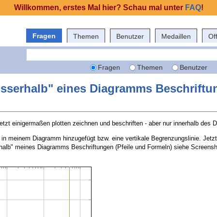
Willkommen, erstes Mal hier? Schau mal unter
FAQ
!
Fragen
Themen
Benutzer
Medaillen
Of
Fragen
Themen
Benutzer
usserhalb" eines Diagramms Beschriftu
jetzt einigermaßen plotten zeichnen und beschriften - aber nur innerhalb des
n in meinem Diagramm hinzugefügt bzw. eine vertikale Begrenzungslinie. Jetz
halb" meines Diagramms Beschriftungen (Pfeile und Formeln) siehe Screensh