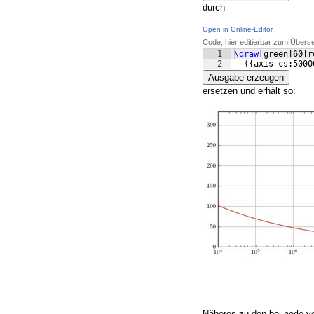
durch
Open in Online-Editor
Code, hier editierbar zum Übers
1
\draw
[
green!60!r
2
({
axis cs:5000
Ausgabe erzeugen
ersetzen und erhält so:
Näheres zu den bei
ve