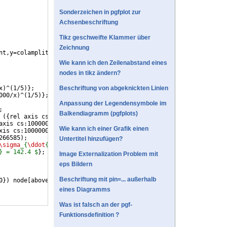
Sonderzeichen in pgfplot zur
Achsenbeschriftung
Tikz geschweifte Klammer über
Zeichnung
nt,y=colamplitude
]
{
Wie kann ich den Zeilenabstand eines
nodes in tikz ändern?
x
)
^
(
1/5
)}
;
Beschriftung von abgeknickten Linien
000/x
)
^
(
1/5
)}
;
Anpassung der Legendensymbole im
;
Balkendiagramm (pgfplots)
 
({
rel axis cs:0,0
}
|-
{
axis cs:0,15.8946951655
})
;
axis cs:1000000,0
}
|-
{
rel axis cs:0,0
})
;
Wie kann ich einer Grafik einen
xis cs:1000000,110.1354266585
)
; 
266585
)
;  
Untertitel hinzufügen?
\sigma
_{
\ddot
{a}qu} = 110.1 $
}
;
} = 142.4 $
}
;
Image Externalization Problem mit
eps Bildern
Beschriftung mit pin=... außerhalb
0
})
 node
[
above,right
]
{
$
\frac
{$
\sigma
_
{
WK
}
$}{jd}$
}
;
eines Diagramms
Was ist falsch an der pgf-
Funktionsdefinition ?