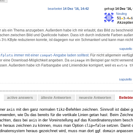
lots
bearbeitet
14 Dez '16, 14:42
gefragt
14 Dez '16,
Neuling
51
●
3
●
4
●
6
Akzeptier
ehr als ein Thema anzugeben. Außerdem habe ich mir erlaubt, das Bild zu beschneid
ischen zwischen Bild und Quellcode haben. Dass ich durch indizierte Farben auße
s 3½ KByte reduzieren konnte, ist dagegen nur ein Schmankerl und kann man nicht
saputello
immer
mit einer
-Angabe laden solltest
. Für nicht allgemein verfü
gfplots
compat
er eine Download-Möglichkeit angeben. Da
im Beispiel gar nicht verwend
onimage
ssen. Außerdem habe ich Farbangabe und Liniendicke korrigiert, weil es
extra t
saputello
active answers
älteste Antworten
neueste Antworten
Beliebt
iner
mit den ganz normalen
-Befehlen zeichnen. Sinnvoll ist dabei g
axis
tikz
rwenden, wie Du das bereits für die vertikale Linien getan hast. Beim Zeich
eachten, dass bei
in der Voreinstellung auf das Koordinatensystem besch
axis
m heraus zeichnen zu können, muss man Option
setzen. Damit 
clip=false
dinatensystem heraus gezeichnet wird, muss man dort ggf.
anpassen,
domain