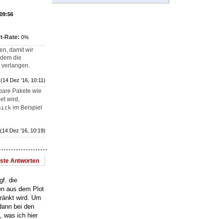
 09:56
t-Rate:
0%
en, damit wir
rdem die
 verlangen.
(14 Dez '16, 10:11)
gbare Pakete wie
et wird,
im Beispiel
hick
(14 Dez '16, 10:19)
este Antworten
gf. die
nen aus dem Plot
ränkt wird. Um
dann bei den
 was ich hier