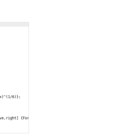
x
)
^
(
1/6
)}
;
ve,right
]
{
Formel 2
}
;