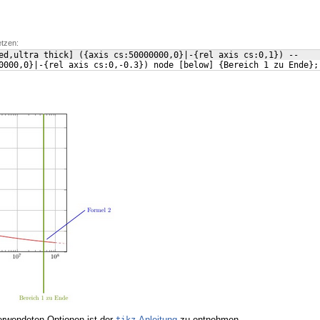
etzen:
ed,ultra thick
]
({
axis cs:50000000,0
}
|-
{
rel axis cs:0,1
})
 --
0000,0
}
|-
{
rel axis cs:0,-0.3
})
 node 
[
below
]
{
Bereich 1 zu Ende
}
;
rwendeten Optionen ist der
-Anleitung
zu entnehmen.