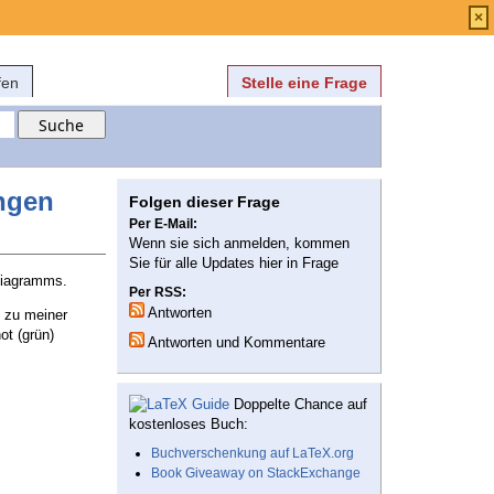
Anmelden
über
FAQ
×
fen
Stelle eine Frage
ngen
Folgen dieser Frage
Per E-Mail:
Wenn sie sich anmelden, kommen
Sie für alle Updates hier in Frage
 Diagramms.
Per RSS:
Antworten
t zu meiner
ot (grün)
Antworten und Kommentare
Doppelte Chance auf
kostenloses Buch:
Buchverschenkung auf LaTeX.org
Book Giveaway on StackExchange