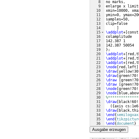
8
no marks,  
9
enlarge x limit
10
xmin=10000, xma
11
ymin=0, ymax=20
12
samples=50,  
13
clip=false
14
]
15
\addplot
+
[
const
16
colamplitude   
17
142.387 1
18
142.387 50054
19
}
;
20
\addplot
+
[
red,t
21
\addplot
+
[
red,t
22
\addplot
+
[
red,t
23
\node
[
red,left
]
24
\draw
[
yellow!30
25
\draw
[
green!70!
26
\draw
[
green!70
27
\draw
[
green!70
28
\node
[
green!70!
29
\node
[
blue,abov
30
%**************
31
\draw
[
black!60!
32
({
axis cs:1e6
33
\draw
[
black,thi
34
\end
{
semilogxax
35
\end
{
tikzpictur
36
\end
{
document
}
Ausgabe erzeugen