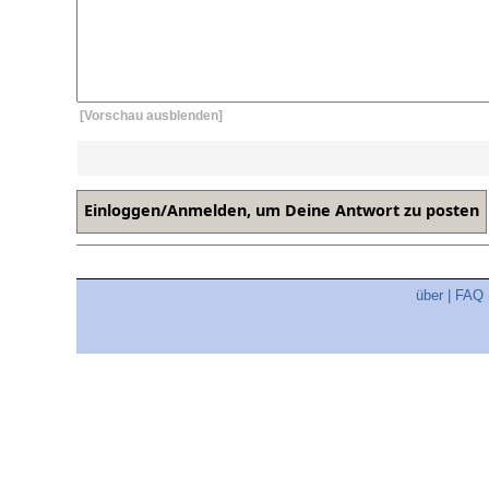
[Vorschau ausblenden]
über
|
FAQ