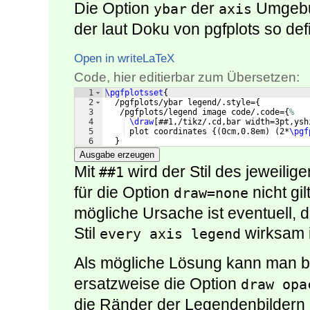
Die Option
der
Umgebun
ybar
axis
der laut Doku von pgfplots so defin
Open in writeLaTeX
Code, hier editierbar zum Übersetzen:
1
\pgfplotsset
{
2
  /pgfplots/ybar legend/.style=
{
3
   /pgfplots/legend image code/.code=
{
%
4
\draw
[
##1,/tikz/.cd,bar width=3pt,ysh
5
 plot coordinates 
{(
0cm,0.8em
)
(
2*
\pgf
6
}
Ausgabe erzeugen
Mit
wird der Stil des jeweil
##1
für die Option
nicht gil
draw=none
mögliche Ursache ist eventuell, d
Stil
wirksam i
every axis legend
Als mögliche Lösung kann man 
ersatzweise die Option
draw opa
die Ränder der Legendenbildern n