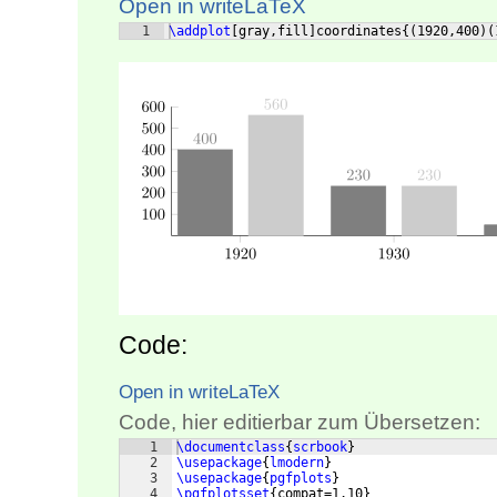
Open in writeLaTeX
1
\addplot
[
gray,fill
]
coordinates
{(
1920,400
)
(
Code:
Open in writeLaTeX
Code, hier editierbar zum Übersetzen:
1
\documentclass
{
scrbook
}
2
\usepackage
{
lmodern
}
3
\usepackage
{
pgfplots
}
4
\pgfplotsset
{
compat=1.10
}