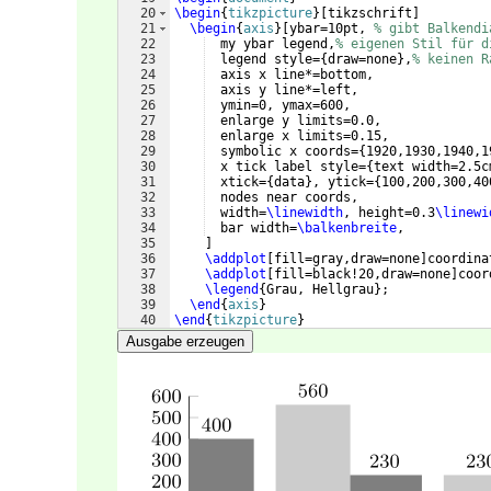
20
\begin
{
tikzpicture
}
[
tikzschrift
]
21
\begin
{
axis
}
[
ybar=10pt, 
% gibt Balkendi
22
  my ybar legend,
% eigenen Stil für d
23
  legend style=
{
draw=none
}
,
% keinen R
24
  axis x line*=bottom, 
25
  axis y line*=left,
26
  ymin=0, ymax=600,
27
  enlarge y limits=0.0, 
28
  enlarge x limits=0.15,
29
  symbolic x coords=
{
1920,1930,1940,1
30
  x tick label style=
{
text width=2.5c
31
  xtick=
{
data
}
, ytick=
{
100,200,300,40
32
  nodes near coords,
33
  width=
\linewidth
, height=0.3
\linewi
34
  bar width=
\balkenbreite
,
35
]
36
\addplot
[
fill=gray,draw=none
]
coordina
37
\addplot
[
fill=black!20,draw=none
]
coor
38
\legend
{
Grau, Hellgrau
}
;
39
\end
{
axis
}
40
\end
{
tikzpicture
}
41
\end
{
document
}
Ausgabe erzeugen