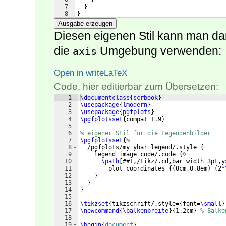
7
}
8
}
Ausgabe erzeugen
Diesen eigenen Stil kann man d
die
Umgebung verwenden:
axis
Open in writeLaTeX
Code, hier editierbar zum Übersetzen:
1
\documentclass
{
scrbook
}
2
\usepackage
{
lmodern
}
3
\usepackage
{
pgfplots
}
4
\pgfplotsset
{
compat=1.9
}
5
6
% eigener Stil für die Legendenbilder
7
\pgfplotsset
{
%
8
  /pgfplots/my ybar legend/.style=
{
9
    legend image code/.code=
{
%
10
\path
[
##1,/tikz/.cd,bar width=3pt,y
11
    plot coordinates 
{(
0cm,0.8em
)
(
2*
12
}
13
}
14
}
15
16
\tikzset
{
tikzschrift/.style=
{
font=
\small
}
17
\newcommand
{
\balkenbreite
}
{
1.2cm
}
% Balke
18
19
\begin
{
document
}