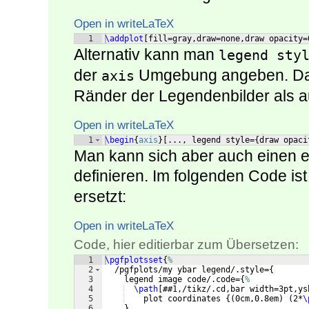
Open in writeLaTeX
1
\addplot
[
fill=gray,draw=none,draw opacity=
Alternativ kann man
legend sty
der
Umgebung angeben. Dan
axis
Ränder der Legendenbilder als 
Open in writeLaTeX
1
\begin
{
axis
}
[
..., legend style=
{
draw opaci
Man kann sich aber auch einen ei
definieren. Im folgenden Code ist
ersetzt:
Open in writeLaTeX
Code, hier editierbar zum Übersetzen:
1
\pgfplotsset
{
%
2
  /pgfplots/my ybar legend/.style=
{
3
    legend image code/.code=
{
%
4
\path
[
##1,/tikz/.cd,bar width=3pt,ys
5
    plot coordinates 
{(
0cm,0.8em
)
(
2*
\
6
}