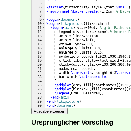
5
6
\tikzset
{
tikzschrift/.style=
{
font=
\small
}
7
\newcommand
{
\balkenbreite
}
{
1.2cm
}
% Balke
8
9
\begin
{
document
}
10
\begin
{
tikzpicture
}
[
tikzschrift
]
11
\begin
{
axis
}
[
ybar=10pt, 
% gibt Balkendi
12
  legend style=
{
draw=none
}
,
% keinen R
13
  axis x line*=bottom, 
14
  axis y line*=left,
15
  ymin=0, ymax=600,
16
  enlarge y limits=0.0, 
17
  enlarge x limits=0.15,
18
  symbolic x coords=
{
1920,1930,1940,1
19
  x tick label style=
{
text width=2.5c
20
  xtick=
{
data
}
, ytick=
{
100,200,300,40
21
  nodes near coords,
22
  width=
\linewidth
, height=0.3
\linewi
23
  bar width=
\balkenbreite
,
24
]
25
\addplot
[
gray,fill
]
coordinates
{(
1920,
26
\addplot
[
black!20,fill
]
coordinates
{(
1
27
\legend
{
Grau, Hellgrau
}
;
28
\end
{
axis
}
29
\end
{
tikzpicture
}
30
\end
{
document
}
Ausgabe erzeugen
Ursprünglicher Vorschlag