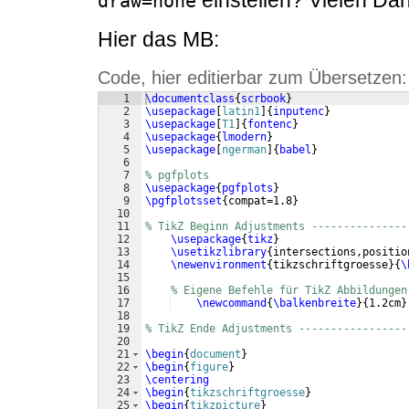
einstellen? Vielen Da
draw=none
Hier das MB:
Code, hier editierbar zum Übersetzen:
1
\documentclass
{
scrbook
}
2
\usepackage
[
latin1
]
{
inputenc
}
3
\usepackage
[
T1
]
{
fontenc
}
4
\usepackage
{
lmodern
}
5
\usepackage
[
ngerman
]
{
babel
}
6
7
% pgfplots
8
\usepackage
{
pgfplots
}
9
\pgfplotsset
{
compat=1.8
}
10
11
% TikZ Beginn Adjustments ---------------
12
\usepackage
{
tikz
}
13
\usetikzlibrary
{
intersections,positio
14
\newenvironment
{
tikzschriftgroesse
}
{
\
15
16
% Eigene Befehle für TikZ Abbildungen
17
\newcommand
{
\balkenbreite
}
{
1.2cm
}
18
19
% TikZ Ende Adjustments -----------------
20
21
\begin
{
document
}
22
\begin
{
figure
}
23
\centering
24
\begin
{
tikzschriftgroesse
}
25
\begin
{
tikzpicture
}