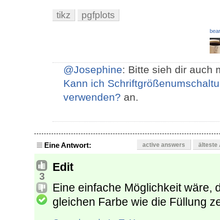
tikz
pgfplots
bear
@Josephine
: Bitte sieh dir auch
Kann ich Schriftgrößenumschal
verwenden?
an.
Eine Antwort:
active answers
älteste
Edit
3
Eine einfache Möglichkeit wäre, 
gleichen Farbe wie die Füllung z