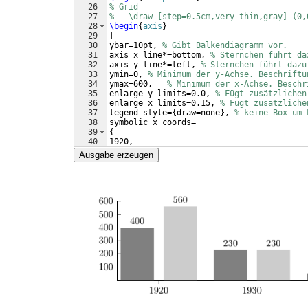
26
% Grid
27
%   \draw [step=0.5cm,very thin,gray] (0,
28
\begin
{
axis
}
29
[
30
ybar=10pt, 
% Gibt Balkendiagramm vor.
31
axis x line*=bottom, 
% Sternchen führt da
32
axis y line*=left, 
% Sternchen führt dazu
33
ymin=0, 
% Minimum der y-Achse. Beschriftu
34
ymax=600,   
% Minimum der x-Achse. Beschr
35
enlarge y limits=0.0, 
% Fügt zusätzlichen
36
enlarge x limits=0.15, 
% Fügt zusätzliche
37
legend style=
{
draw=none
}
, 
% keine Box um 
38
symbolic x coords=
39
{
40
1920,
41
1930,
Ausgabe erzeugen