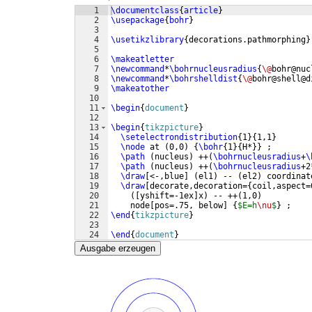
1
\documentclass
{
article
}
2
\usepackage
{
bohr
}
3
4
\usetikzlibrary
{
decorations.pathmorphing
}
5
6
\makeatletter
7
\newcommand
*
\bohrnucleusradius
{
\@
bohr@nuc
8
\newcommand
*
\bohrshelldist
{
\@
bohr@shell@d
9
\makeatother
10
11
\begin
{
document
}
12
13
\begin
{
tikzpicture
}
14
\setelectrondistribution
{
1
}
{
1,1
}
15
\node
 at 
(
0,0
)
{
\bohr
{
1
}
{
H*
}}
 ;
16
\path
(
nucleus
)
 ++
(
\bohrnucleusradius
+
\
17
\path
(
nucleus
)
 ++
(
\bohrnucleusradius
+2
18
\draw
[
<-,blue
]
(
el1
)
 -- 
(
el2
)
 coordinat
19
\draw
[
decorate,decoration=
{
coil,aspect=
20
([
yshift=-1ex
]
x
)
 -- ++
(
1,0
)
21
    node
[
pos=.75, below
]
{
$E=h
\nu
$
}
 ;
22
\end
{
tikzpicture
}
23
24
\end
{
document
}
Ausgabe erzeugen