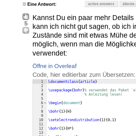
Eine Antwort:
active answers
älteste
Kannst Du ein paar mehr Details
5
kann ich nicht gut sagen, ob ic
Zustände sind mit etwas Mühe de
möglich, wenn man die Möglichk
verwendet:
Öffne in Overleaf
Code, hier editierbar zum Übersetzen:
1
\documentclass
{
article
}
2
3
\usepackage
{
bohr
}
% verwendet das Paket `e
4
% Anleitung lesen!
5
6
\begin
{
document
}
7
8
\bohr
{
1
}
{
H
}
9
10
\setelectrondistribution
{
1
}
{
0,1
}
11
12
\bohr
{
1
}
{
H*
}
13