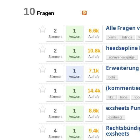
10
Fragen
Alle Fragen 
2
1
6.6k
Stimmen
Antwort
Aufrufe
xsim
listings
t
headsepline 
2
1
10.8k
Stimmen
Antwort
Aufrufe
scrlayer-scrpage
Erweiterung 
1
1
7.1k
Stimme
Antwort
Aufrufe
bohr
(kommentiert
1
1
14.4k
Stimme
Antwort
Aufrufe
tikz
höhe
nod
exsheets Pu
2
1
8.6k
Stimmen
Antwort
Aufrufe
exsheets
Rechtsbündig
4
1
9.4k
exsheets
Stimmen
Antwort
Aufrufe