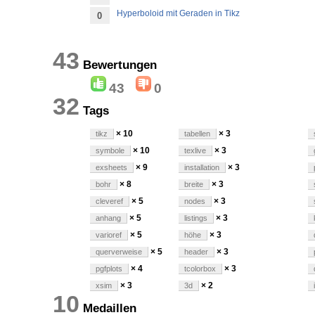
Hyperboloid mit Geraden in Tikz
0
43
Bewertungen
43
0
32
Tags
× 10
× 3
tikz
tabellen
× 10
× 3
symbole
texlive
× 9
× 3
exsheets
installation
× 8
× 3
bohr
breite
× 5
× 3
cleveref
nodes
× 5
× 3
anhang
listings
× 5
× 3
varioref
höhe
× 5
× 3
querverweise
header
× 4
× 3
pgfplots
tcolorbox
× 3
× 2
xsim
3d
10
Medaillen