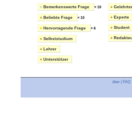
●
Bemerkenswerte Frage
●
Gelehrte
× 10
●
Experte
●
Beliebte Frage
× 10
●
Student
●
Hervorragende Frage
× 6
●
Redakteu
●
Selbststudium
●
Lehrer
●
Unterstützer
über
|
FAQ