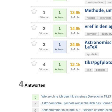
questionclass
ex
Methode, um 
1
1
13.9k
Stimme
Antwort
Aufrufe
header
exsheets
vref in den 
2
1
14.9k
Stimmen
Antwort
Aufrufe
cleveref
querver
Astronomisch
3
1
24.6k
LaTeX
Stimmen
Antwort
Aufrufe
symbole
tikz/pgfplot
4
1
12.1k
Stimmen
Antwort
Aufrufe
tikz
pgfplots
4
Antworten
Wie zeichne ich den Inkreis eines Dreiecks in TikZ?
5
Astronomische Symbole (einschließlich das Sonne
3
Seitennummer in scrartcl auf Titelseite unterdrücken
0