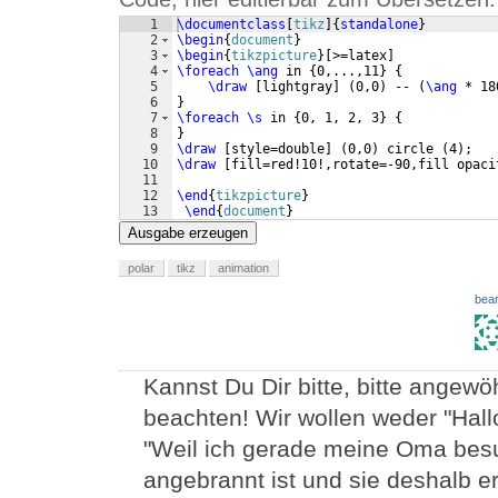
1
\documentclass
[
tikz
]
{
standalone
}
2
\begin
{
document
}
3
\begin
{
tikzpicture
}
[
>=latex
]
4
\foreach
\ang
 in 
{
0,...,11
}
{
5
\draw
[
lightgray
]
(
0,0
)
 -- 
(
\ang
 * 18
6
}
7
\foreach
\s
 in 
{
0, 1, 2, 3
}
{
8
}
9
\draw
[
style=double
]
(
0,0
)
 circle 
(
4
)
;  
10
\draw
[
fill=red!10!,rotate=-90,fill opaci
11
12
\end
{
tikzpicture
}
13
\end
{
document
}
Ausgabe erzeugen
polar
tikz
animation
bear
Kannst Du Dir bitte, bitte angew
beachten! Wir wollen weder "Hal
"Weil ich gerade meine Oma bes
angebrannt ist und sie deshalb 