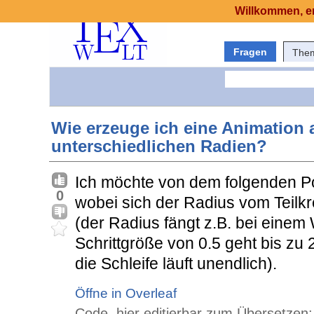
Willkommen, er
Fragen
The
Wie erzeuge ich eine Animation a
unterschiedlichen Radien?
Ich möchte von dem folgenden Pol
0
wobei sich der Radius vom Teilkr
(der Radius fängt z.B. bei einem 
Schrittgröße von 0.5 geht bis zu 
die Schleife läuft unendlich).
Öffne in Overleaf
Code, hier editierbar zum Übersetzen: