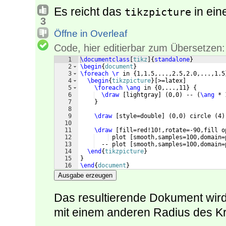
Es reicht das
in ein
tikzpicture
3
Öffne in Overleaf
Code, hier editierbar zum Übersetzen:
1
\documentclass
[
tikz
]
{
standalone
}
2
\begin
{
document
}
3
\foreach
\r
 in 
{
1,1.5,...,2.5,2.0,...,1.5
4
\begin
{
tikzpicture
}
[
>=latex
]
5
\foreach
\ang
 in 
{
0,...,11
}
{
6
\draw
[
lightgray
]
(
0,0
)
 -- 
(
\ang
 * 
7
}
8
9
\draw
[
style=double
]
(
0,0
)
 circle 
(
4
)
10
11
\draw
[
fill=red!10!,rotate=-90,fill o
12
 plot 
[
smooth,samples=100,domain=
13
  -- plot 
[
smooth,samples=100,domain=
14
\end
{
tikzpicture
}
15
}
16
\end
{
document
}
Ausgabe erzeugen
Das resultierende Dokument wird
mit einem anderen Radius des Kr