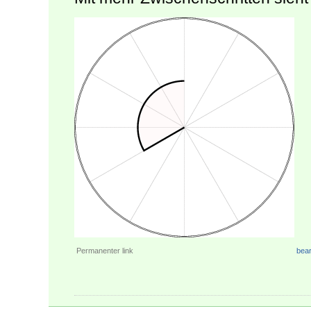
Permanenter link
bear