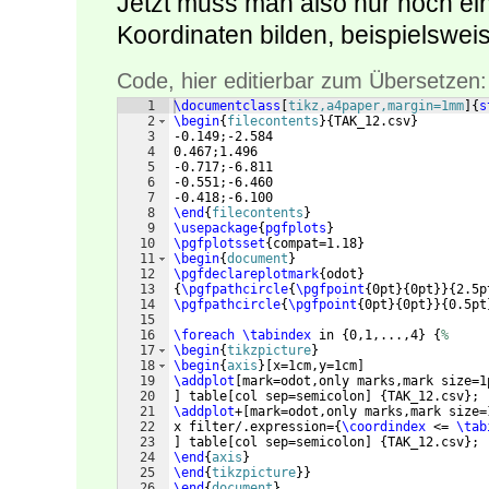
Jetzt muss man also nur noch ein
Koordinaten bilden, beispielswei
Code, hier editierbar zum Übersetzen:
1
\documentclass
[
tikz,a4paper,margin=1mm
]
{
s
2
\begin
{
filecontents
}
{
TAK_12.csv
}
3
-0.149;-2.584
4
0.467;1.496
5
-0.717;-6.811
6
-0.551;-6.460
7
-0.418;-6.100
8
\end
{
filecontents
}
9
\usepackage
{
pgfplots
}
10
\pgfplotsset
{
compat=1.18
}
11
\begin
{
document
}
12
\pgfdeclareplotmark
{
odot
}
13
{
\pgfpathcircle
{
\pgfpoint
{
0pt
}
{
0pt
}}
{
2.5p
14
\pgfpathcircle
{
\pgfpoint
{
0pt
}
{
0pt
}}
{
0.5pt
15
16
\foreach
\tabindex
 in 
{
0,1,...,4
}
{
%
17
\begin
{
tikzpicture
}
18
\begin
{
axis
}
[
x=1cm,y=1cm
]
19
\addplot
[
mark=odot,only marks,mark size=1
20
]
 table
[
col sep=semicolon
]
{
TAK_12.csv
}
;
21
\addplot
+
[
mark=odot,only marks,mark size=
22
x filter/.expression=
{
\coordindex
 <= 
\tab
23
]
 table
[
col sep=semicolon
]
{
TAK_12.csv
}
;
24
\end
{
axis
}
25
\end
{
tikzpicture
}
}
26
\end
{
document
}