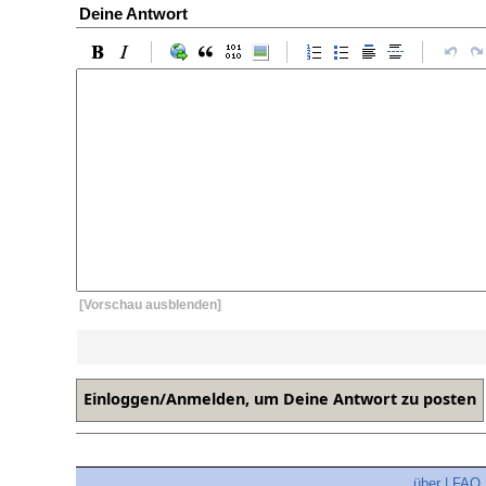
Deine Antwort
[Vorschau ausblenden]
über
|
FAQ