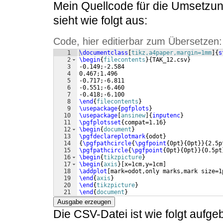
Mein Quellcode für die Umsetzun
sieht wie folgt aus:
Code, hier editierbar zum Übersetzen:
1
\documentclass
[
tikz,a4paper,margin=1mm
]
{
s
2
\begin
{
filecontents
}
{
TAK_12.csv
}
3
-0.149;-2.584
4
0.467;1.496
5
-0.717;-6.811
6
-0.551;-6.460
7
-0.418;-6.100
8
\end
{
filecontents
}
9
\usepackage
{
pgfplots
}
10
\usepackage
[
ansinew
]
{
inputenc
}
11
\pgfplotsset
{
compat=1.16
}
12
\begin
{
document
}
13
\pgfdeclareplotmark
{
odot
}
14
{
\pgfpathcircle
{
\pgfpoint
{
0pt
}
{
0pt
}}
{
2.5p
15
\pgfpathcircle
{
\pgfpoint
{
0pt
}
{
0pt
}}
{
0.5pt
16
\begin
{
tikzpicture
}
17
\begin
{
axis
}
[
x=1cm,y=1cm
]
18
\addplot
[
mark=odot,only marks,mark size=1
19
\end
{
axis
}
20
\end
{
tikzpicture
}
21
\end
{
document
}
Ausgabe erzeugen
Die CSV-Datei ist wie folgt aufge