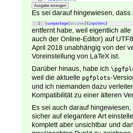
Ausgabe erzeugen
Es sei darauf hingewiesen, dass i
1
\usepackage
[
ansinew
]
{
inputenc
}
entfernt habe, weil eigentlich a
auch der Online-Editor) auf UTF8 
April 2018 unabhängig von der 
Voreinstellung von LaTeX ist.
Darüber hinaus, habe ich
\pgfpl
weil die aktuelle
-Versio
pgfplots
und ich niemanden dazu verleite
Kompatibilität zu einer älteren V
Es sei auch darauf hingewiesen,
sicher auf elegantere Art einstell
komplett aber unsichtbar und dan