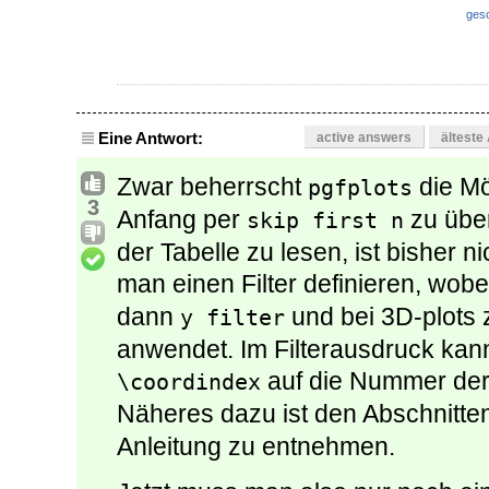
ges
Eine Antwort:
active answers
älteste
Zwar beherrscht
die Mö
pgfplots
3
Anfang per
zu über
skip first n
der Tabelle zu lesen, ist bisher 
man einen Filter definieren, wob
dann
und bei 3D-plots
y filter
anwendet. Im Filterausdruck kan
auf die Nummer der 
\coordindex
Näheres dazu ist den Abschnitte
Anleitung zu entnehmen.