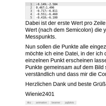
1
-0.149;-2.584
2
0.467;1.496
3
-0.717;-6.811
4
-0.551;-6.460
5
-0.418;-6.100
Dabei ist der erste Wert pro Zeil
Wert (nach dem Semicolon) die y
Messpunkts.
Nun sollen die Punkte alle eing
möchte ich eine Datei, in der ic
einzelnen Punkt erscheinen lass
Punkte gemeinsam auf dem Bild si
verständlich und dass mir die Co
Herzlichen Dank und beste Grüß
Wienie2401
tikz
animation
beamer
pgfplots