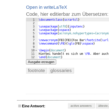
Open in writeLaTeX
Code, hier editierbar zum Übersetzen:
1
\documentclass
{
scrartcl
}
2
3
\usepackage
[
utf8
]
{
inputenc
}
4
\usepackage
{
xspace
}
5
\usepackage
[
acronym,nohypertypes={acronym
6
7
\newacronym
{
FB
}
{
FB
}
{
Foo Bar
\footcite
{
\url
8
\newcommand
{
\FB
}
{
\gls
{
FB
}
\xspace
}
9
10
\begin
{
document
}
11
Hierbei handelt es sich um 
\FB
. Aber auch
12
\end
{
document
}
Ausgabe erzeugen
footnote
glossaries
Eine Antwort:
active answers
älteste