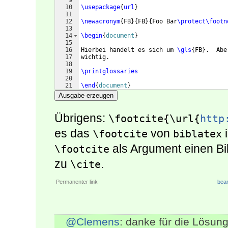
9
10
\usepackage
{
url
}
11
12
\newacronym
{
FB
}
{
FB
}
{
Foo Bar
\protect\footn
13
14
\begin
{
document
}
15
16
Hierbei handelt es sich um 
\gls
{
FB
}
.  Abe
17
wichtig.
18
19
\printglossaries
20
21
\end
{
document
}
Ausgabe erzeugen
Übrigens:
\footcite{\url{
http
es das
von
i
\footcite
biblatex
als Argument einen Bi
\footcite
zu
.
\cite
Permanenter link
bear
@Clemens
: danke für die Lösung.