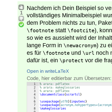
Nachdem ich Dein Beispiel so ve
1
vollständiges Minimalbeispiel wu
dem Problem nichts zu tun, Pake
statt
), kon
\footnote
\footcite
so wie es aussieht wird der Inhal
lange Form in
) zu 
\newacronym
es für
und
noch n
\footnote
\url
dafür ist, ein
vor die fra
\protect
Open in writeLaTeX
Code, hier editierbar zum Übersetzen:
1
% arara: pdflatex
2
% arara: makeglossaries
3
% arara: pdflatex
4
\documentclass
{
scrartcl
}
5
6
\usepackage
[
utf8
]
{
inputenc
}
7
\usepackage
[
acronym,nohypertypes={acronym
8
\makeglossaries