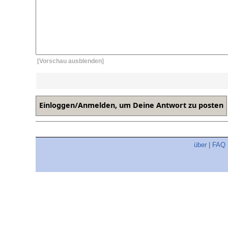
[Vorschau ausblenden]
über
|
FAQ