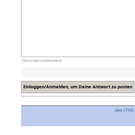
[Vorschau ausblenden]
über
|
FAQ