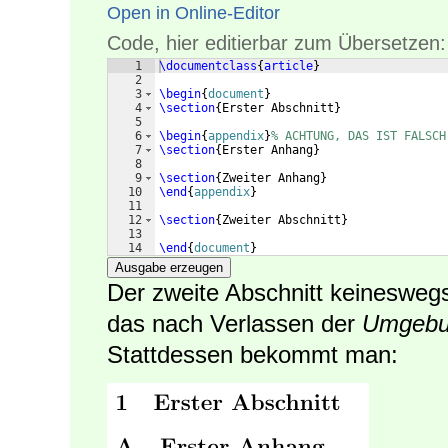
Open in Online-Editor
Code, hier editierbar zum Übersetzen:
1
\documentclass
{
article
}
2
3
\begin
{
document
}
4
\section
{
Erster Abschnitt
}
5
6
\begin
{
appendix
}
% ACHTUNG, DAS IST FALSCH
7
\section
{
Erster Anhang
}
8
9
\section
{
Zweiter Anhang
}
10
\end
{
appendix
}
11
12
\section
{
Zweiter Abschnitt
}
13
14
\end
{
document
}
Ausgabe erzeugen
Der zweite Abschnitt keineswegs
das nach Verlassen der
Umgeb
Stattdessen bekommt man: