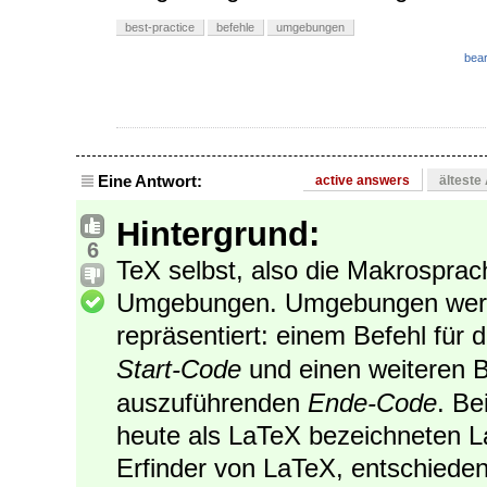
best-practice
befehle
umgebungen
bear
Eine Antwort:
active answers
älteste
Hintergrund:
6
TeX selbst, also die Makrosprac
Umgebungen. Umgebungen werden
repräsentiert: einem Befehl für 
Start-Code
und einen weiteren B
auszuführenden
Ende-Code
. Be
heute als LaTeX bezeichneten L
Erfinder von LaTeX, entschieden