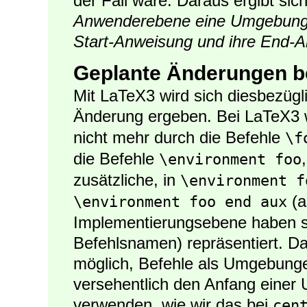
der Fall wäre. Daraus ergibt sic
Anwenderebene eine Umgebung n
Start-Anweisung und ihre End-A
Geplante Änderungen b
Mit LaTeX3 wird sich diesbezügli
Änderung ergeben. Bei LaTeX3 
nicht mehr durch die Befehle
\f
die Befehle
\environment foo
zusätzliche, in
\environment f
(a
\environment foo end aux
Implementierungsebene haben si
Befehlsnamen) repräsentiert. Da
möglich, Befehle als Umgebung
versehentlich den Anfang einer
verwenden, wie wir das bei
cen