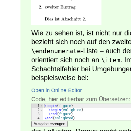
Wie zu sehen ist, ist nicht nur d
bezieht sich noch auf den zweit
-Liste – auch d
\endenumerate
orientiert sich noch an
. I
\item
Schachtelfehler bei Umgebungen
beispielsweise bei:
Open in Online-Editor
Code, hier editierbar zum Übersetzen:
1
\begin
{
figure
}
2
\begin
{
enlighted
}
3
\end
{
figure
}
4
\end
{
enlighted
}
Ausgabe erzeugen