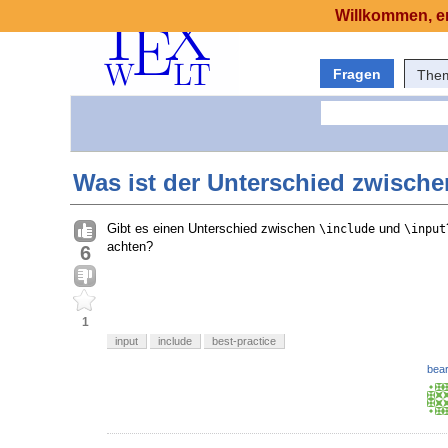
Willkommen, er
Fragen
The
Was ist der Unterschied zwische
Gibt es einen Unterschied zwischen
und
\include
\input
achten?
6
1
input
include
best-practice
bear