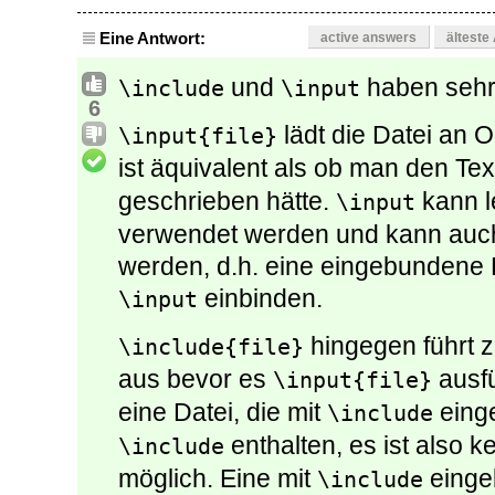
Eine Antwort:
active answers
älteste
und
haben sehr 
\include
\input
6
lädt die Datei an Or
\input{file}
ist äquivalent als ob man den Tex
geschrieben hätte.
kann le
\input
verwendet werden und kann auc
werden, d.h. eine eingebundene D
einbinden.
\input
hingegen führt 
\include{file}
aus bevor es
ausfü
\input{file}
eine Datei, die mit
eing
\include
enthalten, es ist also 
\include
möglich. Eine mit
einge
\include