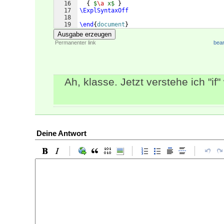
16
{
$
\a
 x$
}
17
\ExplSyntaxOff
18
19
\end
{
document
}
Ausgabe erzeugen
Permanenter link
bear
Ah, klasse. Jetzt verstehe ich "if
Deine Antwort