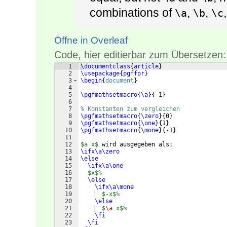
combinations of
,
,
\a
\b
\c
Öffne in Overleaf
Code, hier editierbar zum Übersetzen:
1
\documentclass
{
article
}
2
\usepackage
{
pgffor
}
3
\begin
{
document
}
4
5
\pgfmathsetmacro
{
\a
}
{
-1
}
6
7
% Konstanten zum vergleichen
8
\pgfmathsetmacro
{
\zero
}
{
0
}
9
\pgfmathsetmacro
{
\one
}
{
1
}
10
\pgfmathsetmacro
{
\mone
}
{
-1
}
11
12
$a x$
 wird ausgegeben als:
13
\ifx\a\zero
14
\else
15
\ifx\a\one
16
$x$
%
17
\else
18
\ifx\a\mone
19
$-x$
%
20
\else
21
$
\a
 x$
%
22
\fi
23
\fi