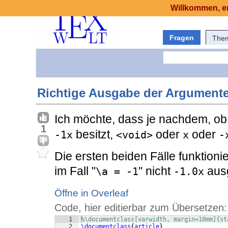
Willkommen, er
Fragen
The
Richtige Ausgabe der Argumente
Ich möchte, dass je nachdem, o
1
besitzt,
oder
oder
-1x
<void>
x
-
Die ersten beiden Fälle funktion
im Fall "
" nicht
aus
\a = -1
-1.0x
Öffne in Overleaf
Code, hier editierbar zum Übersetzen:
1
%\documentclass[varwidth, margin=10mm]{st
2
\documentclass
{
article
}