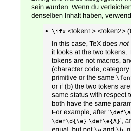
sein würden. Wenn du verleiche
denselben Inhalt haben, verwen
<token1> <token2> (te
\ifx
In this case, TeX does
not
it looks at the two tokens. 
tokens are not macros, an
(character code, category
primitive or the same
\fon
or if (b) the two tokens a
same status with respect 
both have the same parame
For example, after ‘
\def\a
’, 
\def\d{\e}
\def\e{A}
equal, but not
and
, 
\a
\b