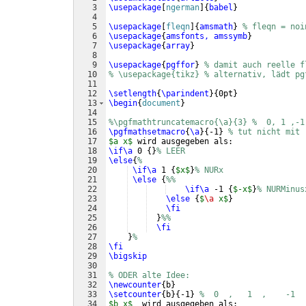
3
\usepackage
[
ngerman
]
{
babel
}
4
5
\usepackage
[
fleqn
]
{
amsmath
}
% fleqn = noi
6
\usepackage
{
amsfonts, amssymb
}
7
\usepackage
{
array
}
8
9
\usepackage
{
pgffor
}
% damit auch reelle f
10
% \usepackage{tikz} % alternativ, lädt pg
11
12
\setlength
{
\parindent
}
{
0pt
}
13
\begin
{
document
}
14
15
%\pgfmathtruncatemacro{\a}{3} %  0, 1 ,-1
16
\pgfmathsetmacro
{
\a
}
{
-1
}
% tut nicht mit 
17
$a x$
 wird ausgegeben als:
18
\if\a
 0 
{
}
% LEER
19
\else
{
%
20
\if\a
 1 
{
$x$
}
% NURx
21
\else
{
%%
22
\if\a
 -1 
{
$-x$
}
% NURMinus
23
\else
{
$
\a
 x$
}
24
\fi
25
}
%%
26
\fi
27
}
%
28
\fi
29
\bigskip
30
31
% ODER alte Idee: 
32
\newcounter
{
b
}
33
\setcounter
{
b
}
{
-1
}
%  0  ,   1  ,    -1  
34
$b x$
  wird ausgegeben als: