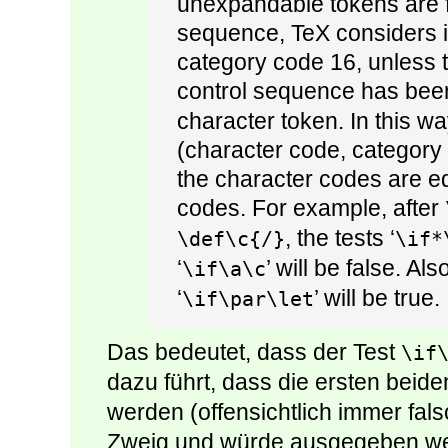
unexpandable tokens are fo
sequence, TeX considers i
category code 16, unless t
control sequence has be
character token. In this w
(character code, category c
the character codes are e
codes. For example, after
, the tests ‘
\def\c{/}
\if*
‘
’ will be false. Also
\if\a\c
‘
’ will be true.
\if\par\let
Das bedeutet, dass der Test
\if
dazu führt, dass die ersten beid
werden (offensichtlich immer fal
Zweig und würde ausgegeben 