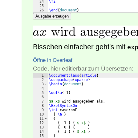
24
\fi
25
26
\end
{
document
}
Ausgabe erzeugen
Bisschen einfacher geht's mit
ex
Öffne in Overleaf
Code, hier editierbar zum Übersetzen:
1
\documentclass
{
article
}
2
\usepackage
{
xparse
}
3
\begin
{
document
}
4
5
\def\a
{
-1
}
6
7
$a x$
 wird ausgegeben als:
8
\ExplSyntaxOn
9
\int
_case:nnF
10
{
\a
}
11
{
12
{
 -1 
}
{
$-x$
}
13
{
  0 
}
{
}
14
{
  1 
}
{
$ x$
}
15
}