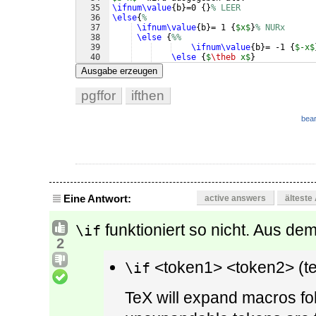
35
\ifnum\value
{
b
}
=0 
{
}
% LEER
36
\else
{
%
37
\ifnum\value
{
b
}
= 1 
{
$x$
}
% NURx
38
\else
{
%%
39
\ifnum\value
{
b
}
= -1 
{
$-x$
40
\else
{
$
\theb
 x$
}
41
\fi
Ausgabe erzeugen
pgffor
ifthen
bear
Eine Antwort:
active answers
älteste
funktioniert so nicht. Aus de
\if
2
<token1> <token2> (tes
\if
TeX will expand macros fo