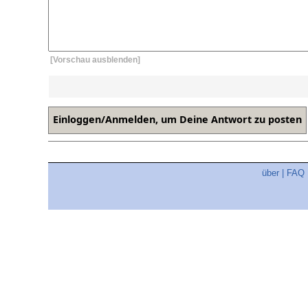
[Vorschau ausblenden]
über
|
FAQ