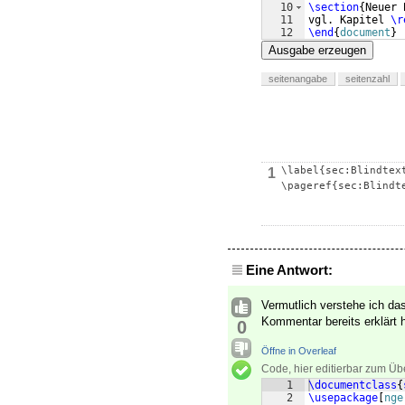
10
\section
{
Neuer 
11
vgl. Kapitel 
\r
12
\end
{
document
}
Ausgabe erzeugen
seitenangabe
seitenzahl
\label{sec:Blindtex
1
\pageref{sec:Blindt
Eine Antwort:
Vermutlich verstehe ich das
Kommentar bereits erklärt h
0
Öffne in Overleaf
Code, hier editierbar zum Üb
1
\documentclass
{
2
\usepackage
[
nge