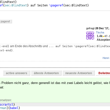
Blindtext
}
ef
{
sec:Blindtext
}
 auf Seiten 
\pageref
{
sec:Blindtext
}
pageref
gefragt
28 Dez '17,
Tischa
1.4k
●
47
●
Akzeptier
am Ende des Abschnitts und
t-end}
... auf Seiten \pageref{sec:Blindte
.
ext-end}
Henri
active answers
älteste Antworten
neueste Antworten
Beliebt
 Problem nicht ganz, denn generell ist das mit zwei Labels leicht gelöst, wie
at:
ersetzen:
scrartcl
}
rman
]
{
babel
}