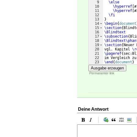
9
\else
10
\hyperref
[
#
11
\hyperref
[
#
12
\fi
13
}
14
\begin
{
document
15
\section
{
Blindt
16
\Blindtext
17
\subsection
{
Bli
18
\Blindtext\phan
19
\section
{
Neuer 
20
vgl. Kapitel 
\r
21
\pageref
{
sec:Bl
22
im Vergleich zu
23
\end
{
document
}
Ausgabe erzeugen
Permanenter link
Deine Antwort