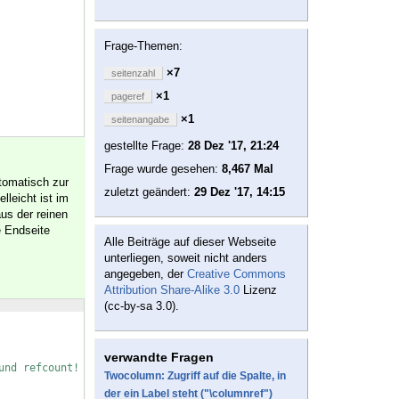
Frage-Themen:
×7
seitenzahl
×1
pageref
×1
seitenangabe
gestellte Frage:
28 Dez '17, 21:24
Frage wurde gesehen:
8,467 Mal
tomatisch zur
zuletzt geändert:
29 Dez '17, 14:15
lleicht ist im
us der reinen
e Endseite
Alle Beiträge auf dieser Webseite
unterliegen, soweit nicht anders
angegeben, der
Creative Commons
Attribution Share-Alike 3.0
Lizenz
(cc-by-sa 3.0).
verwandte Fragen
und refcount!
Twocolumn: Zugriff auf die Spalte, in
der ein Label steht ("\columnref")