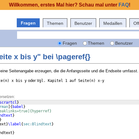
Willkommen, erstes Mal hier? Schau mal unter
FAQ
!
Fragen
Themen
Benutzer
Medaillen
Of
Fragen
Themen
Benutzer
te x bis y" bei \pageref{}
eine Seitenangabe erzeugen, die die Anfangsseite und die Endseite umfasst.
oder
te(n) x bis y
Vgl. Kapitel 1 auf Seite(n) x-y
ersetzen:
scrartcl
}
rman
]
{
babel
}
eaklinks=true]{hyperref}
ndtext
}
}
ext
}
\label
{
sec:Blindtext
}
ndtext
}