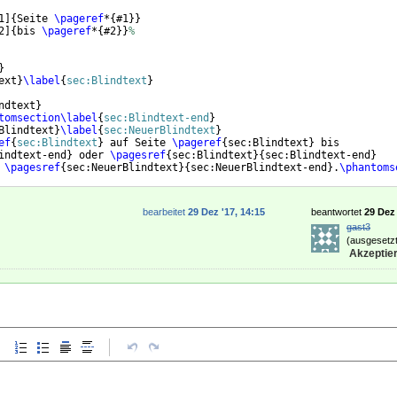
1
]
{
Seite 
\pageref
*
{
#1
}}
2
]
{
bis 
\pageref
*
{
#2
}}
%
}
ext
}
\label
{
sec:Blindtext
}
ndtext
}
tomsection
\label
{
sec:Blindtext-end
}
Blindtext
}
\label
{
sec:NeuerBlindtext
}
ef
{
sec:Blindtext
}
 auf Seite 
\pageref
{
sec:Blindtext
}
 bis
indtext-end
}
 oder 
\pagesref
{
sec:Blindtext
}
{
sec:Blindtext-end
}
 
\pagesref
{
sec:NeuerBlindtext
}
{
sec:NeuerBlindtext-end
}
.
\phantoms
bearbeitet
29 Dez '17, 14:15
beantwortet
29 Dez 
gast3
(ausgesetzt
Akzeptier