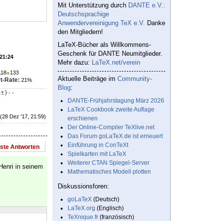
Mit Unterstützung durch
DANTE e.V.:
Deutschsprachige
Anwendervereinigung TeX e.V.
Danke
den Mitgliedern!
LaTeX-Bücher als Willkommens-
Geschenk für DANTE Neumitglieder.
 21:24
Mehr dazu:
LaTeX.net/verein
118
●
133
Aktuelle Beiträge im
Community-
t-Rate:
21%
Blog
:
xt}--
DANTE-Frühjahrstagung März 2026
LaTeX Cookbook zweite Auflage
(28 Dez '17, 21:59)
erschienen
Der Online-Compiler TeXlive.net
Das Forum goLaTeX.de ist erneuert
Einführung in ConTeXt
este Antworten
Spielkarten mit LaTeX
Weiterer CTAN Spiegel-Server
 Henri in seinem
Mathematisches Modell plotten
Diskussionsforen:
goLaTeX
(Deutsch)
LaTeX.org
(Englisch)
TeXnique.fr
(französisch)