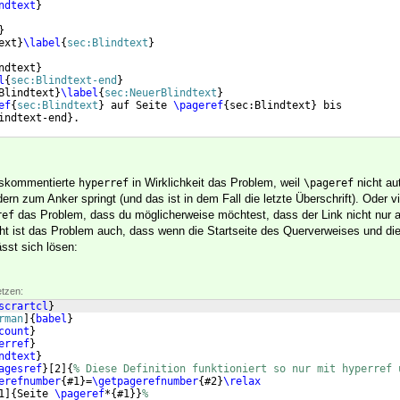
ndtext
}
}
ext
}
\label
{
sec:Blindtext
}
ndtext
}
l
{
sec:Blindtext-end
}
Blindtext
}
\label
{
sec:NeuerBlindtext
}
ef
{
sec:Blindtext
}
 auf Seite 
\pageref
{
sec:Blindtext
}
 bis
indtext-end
}
.
auskommentierte
in Wirklichkeit das Problem, weil
nicht au
hyperref
\pageref
rn zum Anker springt (und das ist in dem Fall die letzte Überschrift). Oder vie
das Problem, dass du möglicherweise möchtest, dass der Link nicht nur a
ref
icht ist das Problem auch, dass wenn die Startseite des Querverweises und di
ässt sich lösen:
etzen:
scrartcl
}
rman
]
{
babel
}
count
}
erref
}
ndtext
}
agesref
}
[
2
]
{
% Diese Definition funktioniert so nur mit hyperref 
erefnumber
{
#1
}
=
\getpagerefnumber
{
#2
}
\relax
1
]
{
Seite 
\pageref
*
{
#1
}}
%