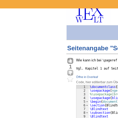
Seitenangabe "Sei
Wie kann ich bei
\pageref
1
Vgl. Kapitel 1 auf Sei
Öffne in Overleaf
Code, hier editierbar zum Üb
1
\documentclass
{
2
\usepackage
[
nge
3
%\usepackage[br
4
\usepackage
{
bli
5
\begin
{
document
6
\section
{
Blindt
7
\Blindtext
8
\subsection
{
Bli
9
\Blindtext