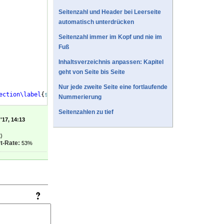
Seitenzahl und Header bei Leerseite
automatisch unterdrücken
Seitenzahl immer im Kopf und nie im
Fuß
Inhaltsverzeichnis anpassen: Kapitel
geht von Seite bis Seite
Nur jede zweite Seite eine fortlaufende
ection
\label
{
sec:NeuerBlindtext-end
}
Nummerierung
Seitenzahlen zu tief
'17, 14:13
)
t-Rate:
53%