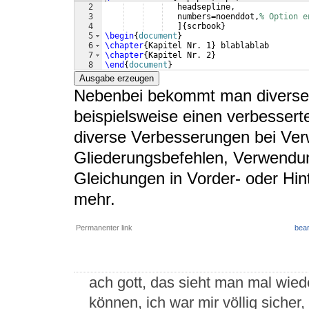
2
   headsepline,
3
   numbers=noenddot,
% Option e
4
]
{
scrbook
}
5
\begin
{
document
}
6
\chapter
{
Kapitel Nr. 1
}
 blablablab 
7
\chapter
{
Kapitel Nr. 2
}
8
\end
{
document
}
Ausgabe erzeugen
Nebenbei bekommt man diverse
beispielsweise einen verbessert
diverse Verbesserungen bei Ve
Gliederungsbefehlen, Verwendu
Gleichungen in Vorder- oder Hin
mehr.
Permanenter link
bear
ach gott, das sieht man mal wied
können, ich war mir völlig sicher