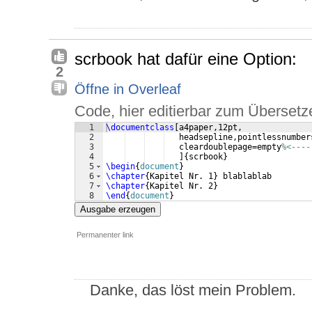
scrbook hat dafür eine Option:
2
Öffne in Overleaf
Code, hier editierbar zum Übersetz
1
\documentclass
[
a4paper,12pt,
2
   headsepline,pointlessnumber
3
   cleardoublepage=empty
%<----
4
]
{
scrbook
}
5
\begin
{
document
}
6
\chapter
{
Kapitel Nr. 1
}
 blablablab 
7
\chapter
{
Kapitel Nr. 2
}
8
\end
{
document
}
Ausgabe erzeugen
Permanenter link
Danke, das löst mein Problem.