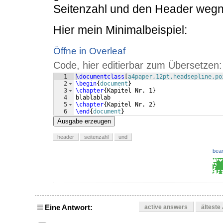
Seitenzahl und den Header wegnim
Hier mein Minimalbeispiel:
Öffne in Overleaf
Code, hier editierbar zum Übersetzen:
1
\documentclass
[
a4paper,12pt,headsepline,po
2
\begin
{
document
}
3
\chapter
{
Kapitel Nr. 1
}
4
blablablab
5
\chapter
{
Kapitel Nr. 2
}
6
\end
{
document
}
Ausgabe erzeugen
header
seitenzahl
und
bear
Eine Antwort:
active answers
älteste