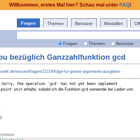
Willkommen, erstes Mal hier? Schau mal unter
FAQ
!
Fragen
Themen
Benutzer
Medaillen
Of
Fragen
Themen
Benutzer
fpu bezüglich Ganzzahlfunktion gcd
texwelt.de/wissen/fragen/21219/folge-fur-groere-argumente-ausgeben
h
Sorry, the operation 'gcd' has not yet been implement

erhalte, sobald ich die Funktion
verwende bei Laden von
g point unit
gcd
}
t?
ersetzen: