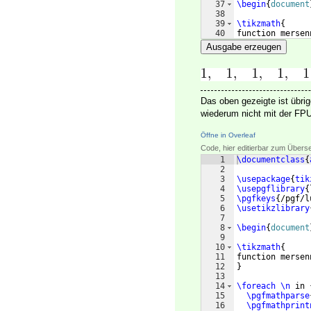
37
\begin
{
document
38
39
\tikzmath
{
40
function mersen
41
}
Ausgabe erzeugen
Das oben gezeigte ist übrig
wiederum nicht mit der FPU
Öffne in Overleaf
Code, hier editierbar zum Übers
1
\documentclass
{
2
3
\usepackage
{
tik
4
\usepgflibrary
{
5
\pgfkeys
{
/pgf/l
6
\usetikzlibrary
7
8
\begin
{
document
9
10
\tikzmath
{
11
function mersen
12
}
13
14
\foreach
\n
 in 
15
\pgfmathparse
16
\pgfmathprint