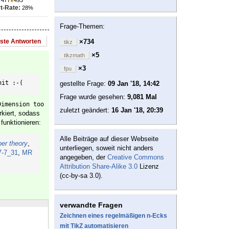
t-Rate:
28%
Frage-Themen:
este Antworten
×734
tikz
×5
tikzmath
×3
fpu
nit :-(
gestellte Frage:
09 Jan '18, 14:42
Frage wurde gesehen:
9,081 Mal
Dimension too 
zuletzt geändert:
16 Jan '18, 20:39
kiert, sodass
funktionieren:
Alle Beiträge auf dieser Webseite
er theory
,
unterliegen, soweit nicht anders
7-7_31
,
MR
angegeben, der
Creative Commons
Attribution Share-Alike 3.0
Lizenz
(cc-by-sa 3.0).
verwandte Fragen
Zeichnen eines regelmäßigen n-Ecks
mit TikZ automatisieren