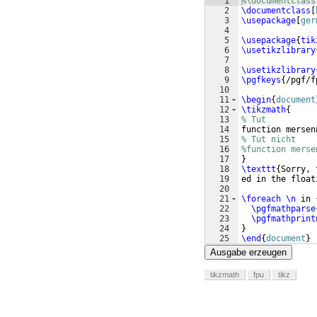
1
%\documentclass
2
\documentclass
[
3
\usepackage
[
ger
4
5
\usepackage
{
tik
6
\usetikzlibrary
7
8
\usetikzlibrary
9
\pgfkeys
{
/pgf/f
10
11
\begin
{
document
12
\tikzmath
{
13
% Tut
14
function mersen
15
% Tut nicht
16
%function merse
17
}
18
\texttt
{
Sorry, 
19
ed in the float
20
21
\foreach
\n
 in 
22
\pgfmathparse
23
\pgfmathprint
24
}
25
\end
{
document
}
Ausgabe erzeugen
tikzmath
fpu
tikz