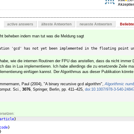
Akzeptier
active answers
älteste Antworten
neueste Antworten
Beliebt
cht beheben indem man tut was die Meldung sagt
ation 'gcd' has not yet been implemented in the floating point u
 habe, wie die internen Routinen der FPU das anstellen, dass da nicht immer
 das in Lua implementieren. Ich habe allerdings die zu ersetzende Zeile mar
lementierung einfügen kannst. Der Algorithmus aus dieser Publikation könnte 
mmermann, Paul (2004), "A binary recursive gcd algorithm",
Algorithmic numb
Comput. Sci.,
3076
, Springer, Berlin, pp. 411–425,
doi:10.1007/978-3-540-2484
ersetzen:
article
}
code
}
}