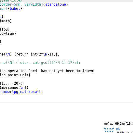
[]{article}
border=5mm, varwidth
]
{
standalone
}
man
]
{
babel
}
z
}
{
math
}
{
fpu
}
pu=true
}
}
ne
(
\N
)
{
return int
(
2^
\N
-1
)
;
}
;
nne(\N) {return int(gcd((2^\N-1),17);};
the operation 'gcd' has not yet been implement
ing point unit
}
{
1,...,20
}
{
{
mersenne
(
\n
)}
number\pgfmathresult
, 
gefragt
09 Jan '18,
cis
9.6k
●
158