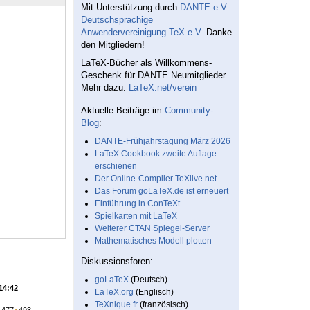
Mit Unterstützung durch
DANTE e.V.:
Deutschsprachige
Anwendervereinigung TeX e.V.
Danke
den Mitgliedern!
LaTeX-Bücher als Willkommens-
Geschenk für DANTE Neumitglieder.
Mehr dazu:
LaTeX.net/verein
Aktuelle Beiträge im
Community-
Blog
:
DANTE-Frühjahrstagung März 2026
LaTeX Cookbook zweite Auflage
erschienen
Der Online-Compiler TeXlive.net
Das Forum goLaTeX.de ist erneuert
Einführung in ConTeXt
Spielkarten mit LaTeX
Weiterer CTAN Spiegel-Server
Mathematisches Modell plotten
Diskussionsforen:
goLaTeX
(Deutsch)
 14:42
LaTeX.org
(Englisch)
TeXnique.fr
(französisch)
●
477
●
493