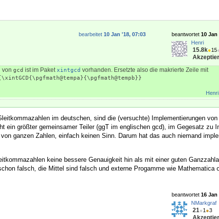
bearbeitet
10 Jan '18, 07:03
beantwortet
10 Jan 
Henri
15.8k
●
15
Akzeptier
g von
ist im Paket
vorhanden. Ersetzte also die makrierte Zeile mit
gcd
xintgcd
{\xintGCD{\pgfmath@tempa}{\pgfmath@tempb}}
Henri
Gleitkommazahlen im deutschen, sind die (versuchte) Implementierungen von 
ht ein größter gemeinsamer Teiler (ggT im englischen gcd), im Gegesatz zu In
 von ganzen Zahlen, einfach keinen Sinn. Darum hat das auch niemand imple
kommazahlen keine bessere Genauigkeit hin als mit einer guten Ganzzahlari
 schon falsch, die Mittel sind falsch und externe Progamme wie Mathematica 
beantwortet
16 Jan 
NMarkgraf
21
●
1
●
3
Akzeptier