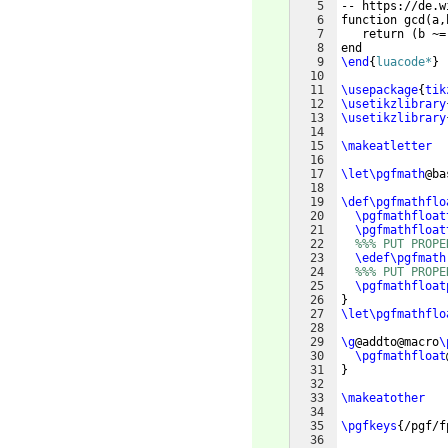
5
-- https://de.w
6
function gcd
(
a,
7
   return 
(
b ~=
8
end
9
\end
{
luacode*
}
10
11
\usepackage
{
tik
12
\usetikzlibrary
13
\usetikzlibrary
14
15
\makeatletter
16
17
\let\pgfmath
@ba
18
19
\def\pgfmathflo
20
\pgfmathfloat
21
\pgfmathfloat
22
%%% PUT PROPE
23
\edef\pgfmath
24
%%% PUT PROPE
25
\pgfmathfloat
26
}
27
\let\pgfmathflo
28
29
\g
@addto@macro
\
30
\pgfmathfloat
31
}
32
33
\makeatother
34
35
\pgfkeys
{
/pgf/f
36