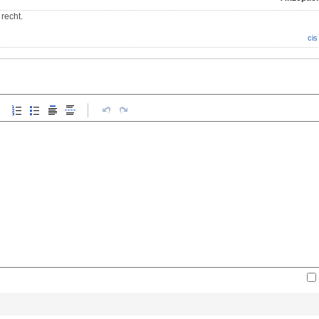
 recht.
cis