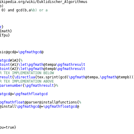
ikipedia.org/wiki/Euklidischer_Algorithmus
b
)
 0
)
 and gcd
(
b,a
%b) or a
z
}
{
math
}
{
fpu
}
sic@gcd@=
\pgfmathgcd
@
atgcd
#1#2
{
%
toint
{
#1
}
\let\pgfmath
@tempa
\pgfmathresult
toint
{
#2
}
\let\pgfmath
@tempb
\pgfmathresult
R TEX IMPLEMENTATION BELOW
result
{
\directlua
{
tex.sprint
(
gcd
(
\pgfmath
@tempa,
\pgfmath
@tempb
))
R TEX IMPLEMENTATION ABOVE
parsenumber
{
\pgfmathresult
}
%
atgcd
@=
\pgfmathfloatgcd
pgfmathfloat
@parser@install@functions
{
%
@install
\pgfmathgcd
@=
\pgfmathfloatgcd
@
pu=true
}