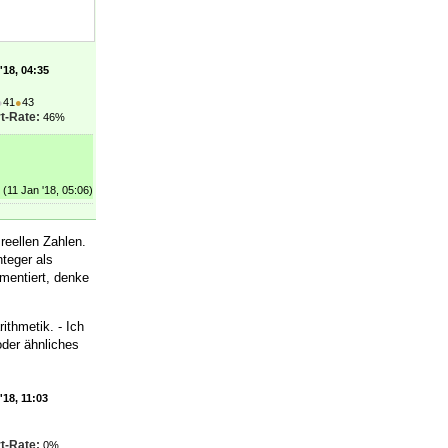
'18, 04:35
●
41
●
43
t-Rate:
46%
(11 Jan '18, 05:06)
reellen Zahlen.
teger als
mentiert, denke
thmetik. - Ich
oder ähnliches
'18, 11:03
t-Rate:
0%