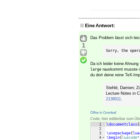
Eine Antwort:
Das Problem lässt sich lei
1
Sorry, the oper
Da ich leider keine Ahnung
rauskommt musste ich
large
du dort deine reine TeX-Imp
Stehlé, Damien; Zi
Lecture Notes in 
2138011
.
Öffne in Overleaf
Code, hier editierbar zum Üb
1
\documentclass
{
2
3
\usepackage
{
lua
4
\begin
{
luacode*