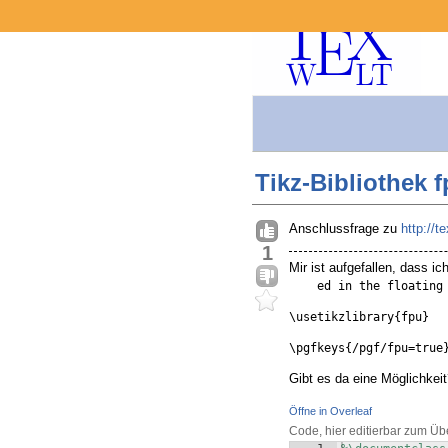
Tikz-Bibliothek 
Anschlussfrage zu
http://
1
Mir ist aufgefallen, dass ic
    ed in the floatin
\usetikzlibrary{fpu}
\pgfkeys{/pgf/fpu=true
Gibt es da eine Möglichkei
Öffne in Overleaf
Code, hier editierbar zum Üb