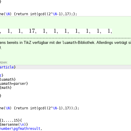
}
ne
(
\N
)
{
return int
(
gcd
((
2^
\N
-1
)
,17
)
;
}
;
ens bereits in TikZ verfügbar mit der
-Bibliothek. Allerdings verträgt 
luamath
.
etzen:
article
}
z
}
luamath
}
uamath=parser
}
{
math
}
}
ne
(
\N
)
{
return int
(
gcd
((
2^
\N
-1
)
,17
))
;
}
;
{
1,...,15
}
{
{
mersenne
(
\n
)}
number\pgfmathresult
, 