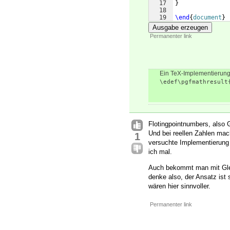
17
}
18
19
\end
{
document
}
Ausgabe erzeugen
Permanenter link
Ein TeX-Implementierun
\edef\pgfmathresult
Flotingpointnumbers, also 
Und bei reellen Zahlen mac
1
versuchte Implementierung
ich mal.
Auch bekommt man mit Gleit
denke also, der Ansatz ist
wären hier sinnvoller.
Permanenter link