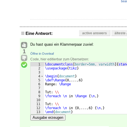
bear
Eine Antwort:
active answers
älteste
Du hast quasi ein Klammerpaar zuviel:
1
Öffne in Overleaf
Code, hier editierbar zum Übersetzen:
1
\documentclass
[
border=5mm, varwidth
]
{
stan
2
\usepackage
{
tikz
}
3
4
\begin
{
document
}
5
\def\Range
{
0,...,6
}
6
Range: 
\Range
7
8
Tut: 
\\
9
\foreach
\n
 in 
\Range
{
\n
,
}
10
11
Tut: 
\\
12
\foreach
\n
 in 
{
0,...,6
}
{
\n
,
}
13
\end
{
document
}
Ausgabe erzeugen