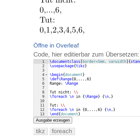
Öffne in Overleaf
Code, hier editierbar zum Übersetzen:
1
\documentclass
[
border=5mm, varwidth
]
{
stan
2
\usepackage
{
tikz
}
3
4
\begin
{
document
}
5
\def\Range
{
0,...,6
}
6
Range: 
\Range
7
8
Tut nicht: 
\\
9
\foreach
\n
 in 
{
\Range
}
{
\n
,
}
10
11
Tut: 
\\
12
\foreach
\n
 in 
{
0,...,6
}
{
\n
,
}
13
\end
{
document
}
Ausgabe erzeugen
tikz
foreach