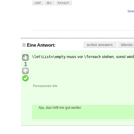
xdef
tikz
foreach
bear
Eine Antwort:
active answers
älteste
muss vor
stehen, sonst wird i
\let\List=\empty
\foreach
1
Permanenter link
Aja, das hilft mir gut weiter.