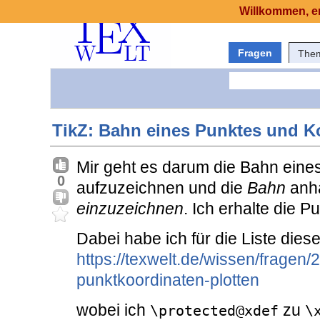
Willkommen, er
Fragen
The
TikZ: Bahn eines Punktes und Ko
Mir geht es darum die Bahn ein
0
aufzuzeichnen und die
Bahn
anha
einzuzeichnen
. Ich erhalte die P
Dabei habe ich für die Liste die
https://texwelt.de/wissen/fragen/
punktkoordinaten-plotten
wobei ich
zu
\protected@xdef
\