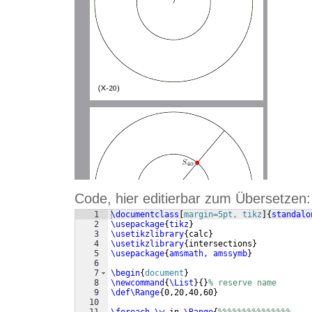
Code, hier editierbar zum Übersetzen:
1
\documentclass
[
margin=5pt, tikz
]
{
standalo
2
\usepackage
{
tikz
}
3
\usetikzlibrary
{
calc
}
4
\usetikzlibrary
{
intersections
}
5
\usepackage
{
amsmath, amssymb
}
6
7
\begin
{
document
}
8
\newcommand
{
\List
}
{
}
% reserve name 
9
\def\Range
{
0,20,40,60
}
10