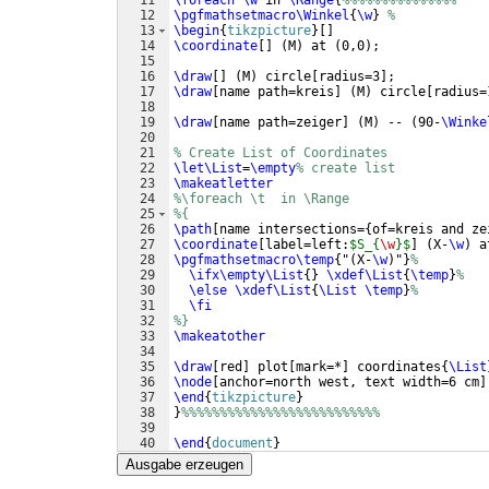
11
\foreach
\w
 in 
\Range
{
%%%%%%%%%%%%%%%
12
\pgfmathsetmacro\Winkel
{
\w
}
% 
13
\begin
{
tikzpicture
}
[
]
14
\coordinate
[
]
(
M
)
 at 
(
0,0
)
;
15
16
\draw
[
]
(
M
)
 circle
[
radius=3
]
;
17
\draw
[
name path=kreis
]
(
M
)
 circle
[
radius=
18
19
\draw
[
name path=zeiger
]
(
M
)
 -- 
(
90-
\Winke
20
21
% Create List of Coordinates
22
\let\List
=
\empty
% create list
23
\makeatletter
24
%\foreach \t  in \Range
25
%{
26
\path
[
name intersections=
{
of=kreis and ze
27
\coordinate
[
label=left:
$S_{
\w
}$
]
(
X-
\w
)
 a
28
\pgfmathsetmacro\temp
{
"
(
X-
\w
)
"
}
%
29
\ifx\empty\List
{
}
\xdef\List
{
\temp
}
%
30
\else
\xdef\List
{
\List
\temp
}
%
31
\fi
32
%}
33
\makeatother
34
35
\draw
[
red
]
 plot
[
mark=*
]
 coordinates
{
\List
36
\node
[
anchor=north west, text width=6 cm
]
37
\end
{
tikzpicture
}
38
}
%%%%%%%%%%%%%%%%%%%%%%%%%%
39
40
\end
{
document
}
Ausgabe erzeugen