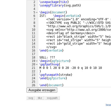
2
\usepackage
{
tikz
}
3
\usepgflibrary
{
svg.path
}
4
5
\begin
{
document
}
6
IST:    
\begin
{
verbatim
}
7
    <?xml version="1.0" encoding="UTF-8" 
8
    <!DOCTYPE svg PUBLIC "-//W3C//DTD SVG
9
    "http://www.w3.org/Graphics/SVG/1.1/D
10
    <svg xmlns="http://www.w3.org/2000/sv
11
    <desc>Flag of Germany</desc>
12
    <rect id="black_stripe" width="5" hei
13
    <rect id="red_stripe" width="5" heigh
14
    <rect id="gold_stripe" width="5" heig
15
    </svg>
16
\end
{
verbatim
}
17
18
SOLL: ???
19
\begin
{
pgfpicture
}
20
\pgfpathsvg
{
21
M 0 0 l 20 0 0 20 -20 0 q 10 0 10 10
22
}
23
\pgfusepath
{
stroke
}
24
\end
{
pgfpicture
}
25
26
\end
{
document
}
Ausgabe erzeugen
svg
tikz
svg.path
bear