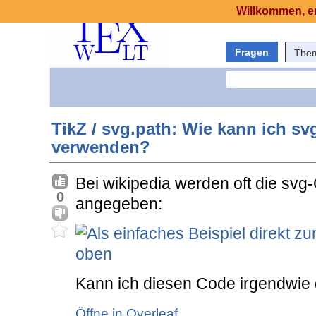
Willkommen, er
Fragen
The
TikZ / svg.path: Wie kann ich svg
verwenden?
Bei wikipedia werden oft die sv
0
angegeben:
Kann ich diesen Code irgendwie d
Öffne in Overleaf