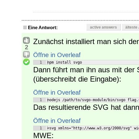
Eine Antwort:
active answers
älteste
Zunächst installiert man sich d
2
Öffne in Overleaf
1
npm install svgo
Dann führt man ihn aus mit der
(überschreibt die Eingabe):
Öffne in Overleaf
1
nodejs /path/to/svgo-module/bin/svgo flag.
Das resultierende SVG hat dann 
Öffne in Overleaf
1
<svg xmlns="http://www.w3.org/2000/svg" wi
MWE: