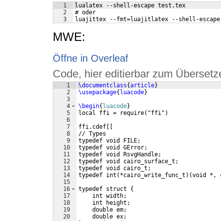
1
lualatex --shell-escape test.tex
2
# oder
3
luajittex --fmt=luajitlatex --shell-escape
MWE:
Öffne in Overleaf
Code, hier editierbar zum Übersetz
1
\documentclass
{
article
}
2
\usepackage
{
luacode
}
3
4
\begin
{
luacode
}
5
local ffi = require
(
"ffi"
)
6
7
ffi.cdef
[[
8
// Types
9
typedef void FILE;
10
typedef void GError;
11
typedef void RsvgHandle;
12
typedef void cairo_surface_t;
13
typedef void cairo_t;
14
typedef int
(
*cairo_write_func_t
)
(
void *, 
15
16
typedef struct 
{
17
    int width;
18
    int height;
19
    double em;
20
    double ex;