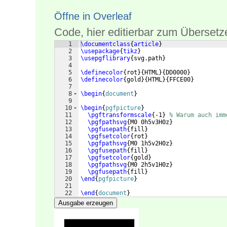
Öffne in Overleaf
Code, hier editierbar zum Übersetz
1
\documentclass
{
article
}
2
\usepackage
{
tikz
}
3
\usepgflibrary
{
svg.path
}
4
5
\definecolor
{
rot
}
{
HTML
}
{
DD0000
}
6
\definecolor
{
gold
}
{
HTML
}
{
FFCE00
}
7
8
\begin
{
document
}
9
10
\begin
{
pgfpicture
}
11
\pgftransformscale
{
-1
}
% Warum auch imm
12
\pgfpathsvg
{
M0 0h5v3H0z
}
13
\pgfusepath
{
fill
}
14
\pgfsetcolor
{
rot
}
15
\pgfpathsvg
{
M0 1h5v2H0z
}
16
\pgfusepath
{
fill
}
17
\pgfsetcolor
{
gold
}
18
\pgfpathsvg
{
M0 2h5v1H0z
}
19
\pgfusepath
{
fill
}
20
\end
{
pgfpicture
}
21
22
\end
{
document
}
Ausgabe erzeugen