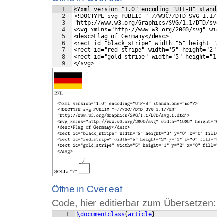
1
<?xml version="1.0" encoding="UTF-8" stand
2
<!DOCTYPE svg PUBLIC "-//W3C//DTD SVG 1.1/
3
"http://www.w3.org/Graphics/SVG/1.1/DTD/sv
4
<svg xmlns="http://www.w3.org/2000/svg" wi
5
<desc>Flag of Germany</desc>
6
<rect id="black_stripe" width="5" height="
7
<rect id="red_stripe" width="5" height="2"
8
<rect id="gold_stripe" width="5" height="1
9
</svg>
Öffne in Overleaf
Code, hier editierbar zum Übersetzen:
1
\documentclass
{
article
}