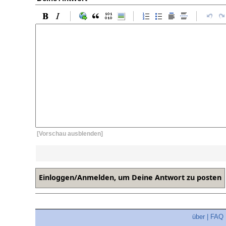
[Vorschau ausblenden]
über
|
FAQ