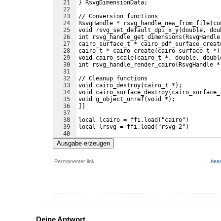
21
}
 RsvgDimensionData;
22
23
// Conversion functions
24
RsvgHandle * rsvg_handle_new_from_file
(
co
25
void rsvg_set_default_dpi_x_y
(
double, dou
26
int rsvg_handle_get_dimensions
(
RsvgHandle
27
cairo_surface_t * cairo_pdf_surface_creat
28
cairo_t * cairo_create
(
cairo_surface_t *
)
29
void cairo_scale
(
cairo_t *, double, doubl
30
int rsvg_handle_render_cairo
(
RsvgHandle *
31
32
// Cleanup functions
33
void cairo_destroy
(
cairo_t *
)
;
34
void cairo_surface_destroy
(
cairo_surface_
35
void g_object_unref
(
void *
)
;
36
]]
37
38
local lcairo = ffi.load
(
"cairo"
)
39
local lrsvg = ffi.load
(
"rsvg-2"
)
40
41
function svg_to_pdf
(
params, filename
)
Ausgabe erzeugen
Permanenter link
bear
Deine Antwort