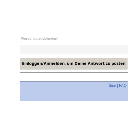
[Vorschau ausblenden]
über
|
FAQ