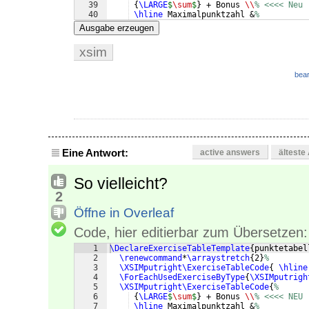
39
{
\LARGE
$
\sum
$
}
 + Bonus 
\\
% <<<< Neu
40
\hline
 Maximalpunktzahl &
%
41
}
%
Ausgabe erzeugen
xsim
bear
Eine Antwort:
active answers
älteste
So vielleicht?
2
Öffne in Overleaf
Code, hier editierbar zum Übersetzen:
1
\DeclareExerciseTableTemplate
{
punktetabel
2
\renewcommand
*
\arraystretch
{
2
}
%
3
\XSIMputright\ExerciseTableCode
{
\hline
4
\ForEachUsedExerciseByType
{
\XSIMputrigh
5
\XSIMputright\ExerciseTableCode
{
%
6
{
\LARGE
$
\sum
$
}
 + Bonus 
\\
% <<<< NEU
7
\hline
 Maximalpunktzahl &
%