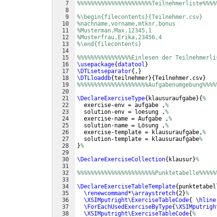
7
%%%%%%%%%%%%%%%%%%%%%%Teilnehmerliste%%%%
8
9
%\begin{filecontents}{Teilnehmer.csv}
10
%nachname,vorname,mtknr,bonus
11
%Musterman,Max,12345,1
12
%Musterfrau,Erika,23456,4
13
%\end{filecontents}
14
15
%%%%%%%%%%%%%%%%Einlesen der Teilnehmerli
16
\usepackage
{
datatool
}
17
\DTLsetseparator
{
,
}
18
\DTLloaddb
{
teilnehmer
}
{
Teilnehmer.csv
}
19
%%%%%%%%%%%%%%%%%%%%%Aufgabenumgebung%%%%
20
21
\DeclareExerciseType
{
klausuraufgabe
}
{
%
22
  exercise-env = aufgabe ,
%
23
  solution-env = loesung ,
%
24
  exercise-name = Aufgabe ,
%
25
  solution-name = Lösung ,
%
26
  exercise-template = klausuraufgabe,
%
27
  solution-template = klausuraufgabe
%
28
}
%
29
30
\DeclareExerciseCollection
{
klausur
}
%
31
32
%%%%%%%%%%%%%%%%%%%%%%%Punktetabelle%%%%%
33
34
\DeclareExerciseTableTemplate
{
punktetabel
35
\renewcommand
*
\arraystretch
{
2
}
%
36
\XSIMputright\ExerciseTableCode
{
\hline
37
\ForEachUsedExerciseByType
{
\XSIMputrigh
38
\XSIMputright\ExerciseTableCode
{
%