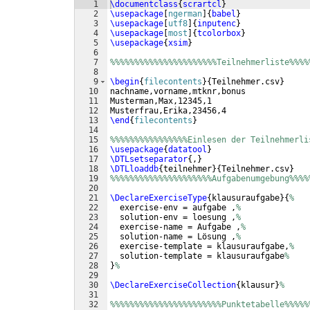
1
\documentclass
{
scrartcl
}
2
\usepackage
[
ngerman
]
{
babel
}
3
\usepackage
[
utf8
]
{
inputenc
}
4
\usepackage
[
most
]
{
tcolorbox
}
5
\usepackage
{
xsim
}
6
7
%%%%%%%%%%%%%%%%%%%%%%Teilnehmerliste%%%%
8
9
\begin
{
filecontents
}
{
Teilnehmer.csv
}
10
nachname,vorname,mtknr,bonus
11
Musterman,Max,12345,1
12
Musterfrau,Erika,23456,4
13
\end
{
filecontents
}
14
15
%%%%%%%%%%%%%%%%Einlesen der Teilnehmerli
16
\usepackage
{
datatool
}
17
\DTLsetseparator
{
,
}
18
\DTLloaddb
{
teilnehmer
}
{
Teilnehmer.csv
}
19
%%%%%%%%%%%%%%%%%%%%%Aufgabenumgebung%%%%
20
21
\DeclareExerciseType
{
klausuraufgabe
}
{
%
22
  exercise-env = aufgabe ,
%
23
  solution-env = loesung ,
%
24
  exercise-name = Aufgabe ,
%
25
  solution-name = Lösung ,
%
26
  exercise-template = klausuraufgabe,
%
27
  solution-template = klausuraufgabe
%
28
}
%
29
30
\DeclareExerciseCollection
{
klausur
}
%
31
32
%%%%%%%%%%%%%%%%%%%%%%%Punktetabelle%%%%%