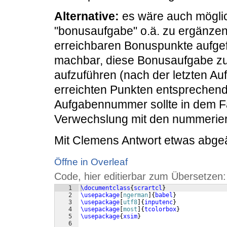
Alternative:
es wäre auch möglic
"bonusaufgabe" o.ä. zu ergänzen
erreichbaren Bonuspunkte aufgef
machbar, diese Bonusaufgabe zus
aufzuführen (nach der letzten Auf
erreichten Punkten entsprechen
Aufgabennummer sollte in dem Fal
Verwechslung mit den nummerier
Mit Clemens Antwort etwas abge
Öffne in Overleaf
Code, hier editierbar zum Übersetzen:
1
\documentclass
{
scrartcl
}
2
\usepackage
[
ngerman
]
{
babel
}
3
\usepackage
[
utf8
]
{
inputenc
}
4
\usepackage
[
most
]
{
tcolorbox
}
5
\usepackage
{
xsim
}
6