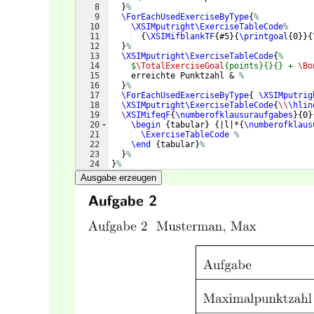
8
}
%
9
\ForEachUsedExerciseByType
{
%
10
\XSIMputright\ExerciseTableCode
%
11
{
\XSIMifblankTF
{
#5
}
{
\printgoal
{
0
}}
{
12
}
%
13
\XSIMputright\ExerciseTableCode
{
%
14
$
\TotalExerciseGoal
{points}{}{} + 
\Bo
15
    erreichte Punktzahl & 
%
16
}
%
17
\ForEachUsedExerciseByType
{
\XSIMputrig
18
\XSIMputright\ExerciseTableCode
{
\\
\hlin
19
\XSIMifeqF
{
\numberofklausuraufgabes
}
{
0
}
20
\begin
{
tabular
}
{
|l|*
{
\numberofklaus
21
\ExerciseTableCode
%
22
\end
{
tabular
}
%
23
}
%
24
}
%
Ausgabe erzeugen