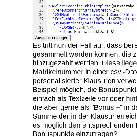
33
34
\DeclareExerciseTableTemplate
{
punktetabel
35
\renewcommand
*
\arraystretch
{
2
}
%
36
\XSIMputright\ExerciseTableCode
{
\hline
37
\ForEachUsedExerciseByType
{
\XSIMputrigh
38
\XSIMputright\ExerciseTableCode
{
%
39
\LARGE
$
\sum
$
\\
%
40
\hline
 Maximalpunktzahl &
%
41
}
%
Ausgabe erzeugen
Es tritt nun der Fall auf, dass b
gesammelt werden können, die z
hinzugezählt werden. Diese lie
Matrikelnummer in einer csv.-Dat
personalisierter Klausuren verwend
Beispiel möglich, die Bonuspunk
einfach als Textzeile vor oder hin
die aber gerne als "Bonus +" in d
Summe der in der Klausur erreich
es möglich den entsprechenden E
Bonuspunkte einzutragen?